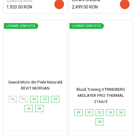
2,565.00 RON
1,920.00 RON
2,499.00 RON
LIVRARE GRATUITĂ
LIVRARE GRATUITĂ
Geacă Moto din Piele Naturală
REVIT MORGAN
Bluză Trening STRINDBERG
MIDLAYER PRO THERMAL
46
48
50
52
54
2166/3
56
58
48
50
52
54
56
58