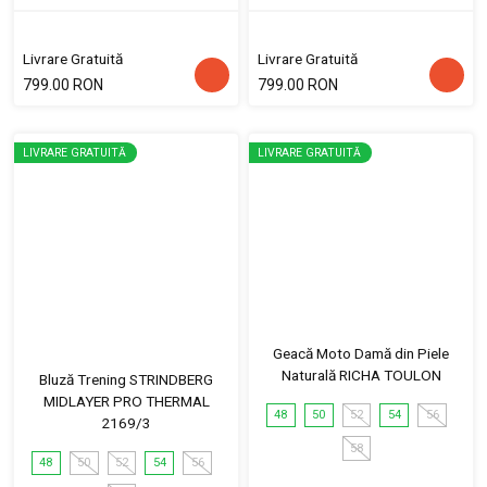
Livrare Gratuită
Livrare Gratuită
799.00 RON
799.00 RON
LIVRARE GRATUITĂ
LIVRARE GRATUITĂ
Geacă Moto Damă din Piele
Naturală RICHA TOULON
Bluză Trening STRINDBERG
MIDLAYER PRO THERMAL
48
50
52
54
56
2169/3
58
48
50
52
54
56