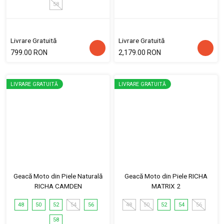
58
Livrare Gratuită
Livrare Gratuită
799.00 RON
2,179.00 RON
LIVRARE GRATUITĂ
LIVRARE GRATUITĂ
Geacă Moto din Piele Naturală
Geacă Moto din Piele RICHA
RICHA CAMDEN
MATRIX 2
48
50
52
54
56
48
50
52
54
56
58