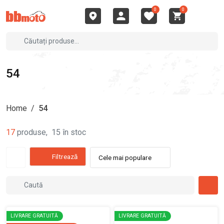
0
0
54
Home
/
54
17
produse
,
15
în stoc
Filtrează
Cele mai populare
LIVRARE GRATUITĂ
LIVRARE GRATUITĂ