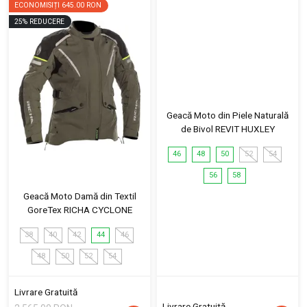
ECONOMISIȚI
645.00 RON
25
%
REDUCERE
Geacă Moto din Piele Naturală
de Bivol REVIT HUXLEY
46
48
50
52
54
56
58
Geacă Moto Damă din Textil
GoreTex RICHA CYCLONE
38
40
42
44
46
48
50
52
54
Livrare Gratuită
Livrare Gratuită