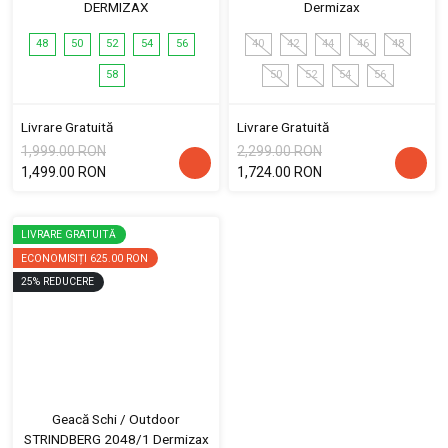
DERMIZAX
Dermizax
48
50
52
54
56
40
42
44
46
48
58
50
52
54
56
Livrare Gratuită
Livrare Gratuită
1,999.00 RON
2,299.00 RON
1,499.00 RON
1,724.00 RON
LIVRARE GRATUITĂ
ECONOMISIȚI
625.00 RON
25
%
REDUCERE
Geacă Schi / Outdoor
STRINDBERG 2048/1 Dermizax