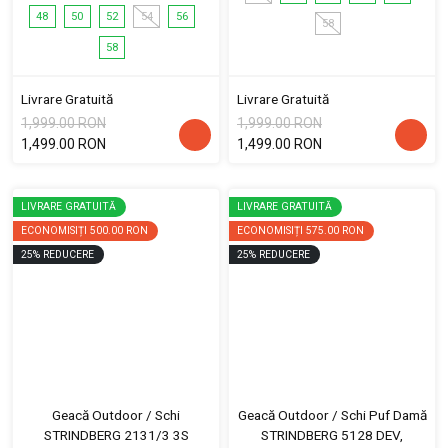
48
50
52
54
56
58
58
Livrare Gratuită
Livrare Gratuită
1,999.00 RON
1,999.00 RON
1,499.00 RON
1,499.00 RON
LIVRARE GRATUITĂ
LIVRARE GRATUITĂ
ECONOMISIȚI
500.00 RON
ECONOMISIȚI
575.00 RON
25
%
REDUCERE
25
%
REDUCERE
Geacă Outdoor / Schi
Geacă Outdoor / Schi Puf Damă
STRINDBERG 2131/3 3S
STRINDBERG 5128 DEV,