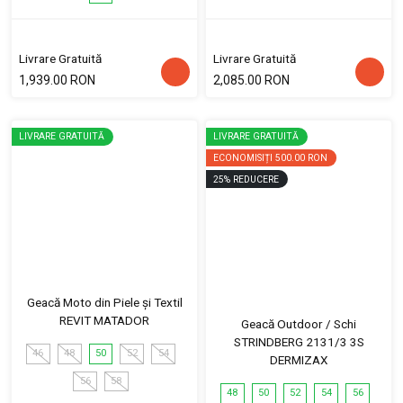
Livrare Gratuită
Livrare Gratuită
1,939.00 RON
2,085.00 RON
LIVRARE GRATUITĂ
LIVRARE GRATUITĂ
ECONOMISIȚI
500.00 RON
25
%
REDUCERE
Geacă Moto din Piele și Textil
REVIT MATADOR
Geacă Outdoor / Schi
STRINDBERG 2131/3 3S
46
48
50
52
54
DERMIZAX
56
58
48
50
52
54
56