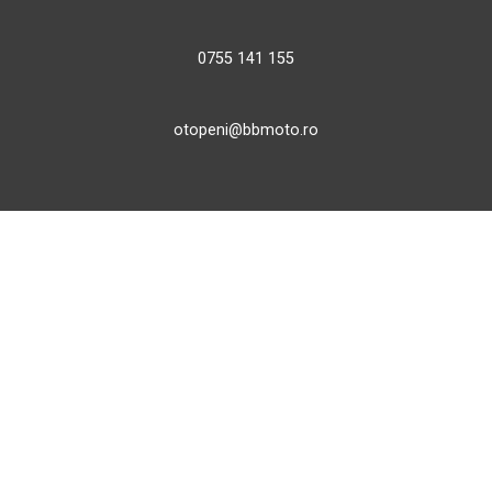
0755 141 155
otopeni@bbmoto.ro
Magazin
Câmpulung M.
Str. Valea Seacă nr. 5
Câmpulung Moldovenesc, Suceava
Marți - Sâmbătă: 10:00 - 18:00