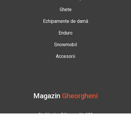
Ghete
Echipamente de damă
Enduro
Snowmobil
Accesorii
Magazin
Gheorgheni
Str. Nicolae Bălcescu Nr. 100
Gheorgheni, Harghita