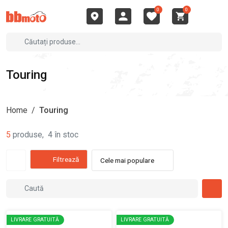
0
0
Touring
Home
/
Touring
5
produse
,
4
în stoc
Filtrează
Cele mai populare
LIVRARE GRATUITĂ
LIVRARE GRATUITĂ