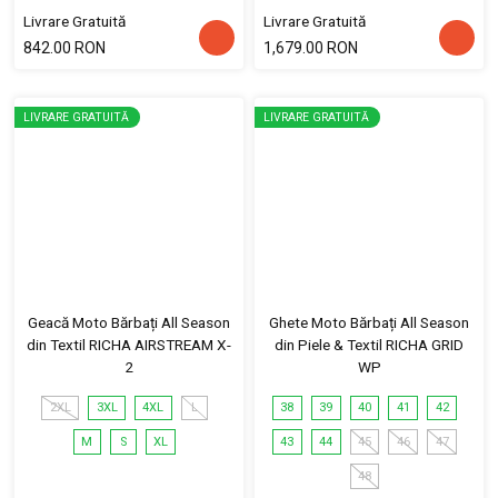
Livrare Gratuită
Livrare Gratuită
842.00 RON
1,679.00 RON
LIVRARE GRATUITĂ
LIVRARE GRATUITĂ
Geacă Moto Bărbați All Season
Ghete Moto Bărbați All Season
din Textil RICHA AIRSTREAM X-
din Piele & Textil RICHA GRID
2
WP
2XL
3XL
4XL
L
38
39
40
41
42
M
S
XL
43
44
45
46
47
48