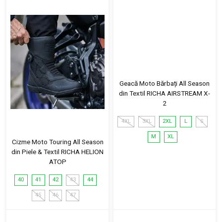
Geacă Moto Bărbați All Season
din Textil RICHA AIRSTREAM X-
2
4XL
3XL
2XL
L
S
M
XL
Cizme Moto Touring All Season
din Piele & Textil RICHA HELION
ATOP
40
41
42
43
44
45
46
47