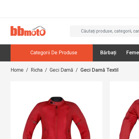
Categorii De Produse
Bărbați
Feme
Home
/
Richa
/
Geci Damă
/
Geci Damă Textil