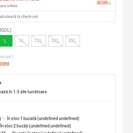
detalii
›
țare online
calculează la check-out
00DL
)
L
XL
2XL
3XL
4XL
 nevoie?
ărimi
u
ează în 1-3 zile lucrătoare.
i
-
În stoc 1 bucată (undefined undefined)
În stoc 2 bucăți (undefined undefined)