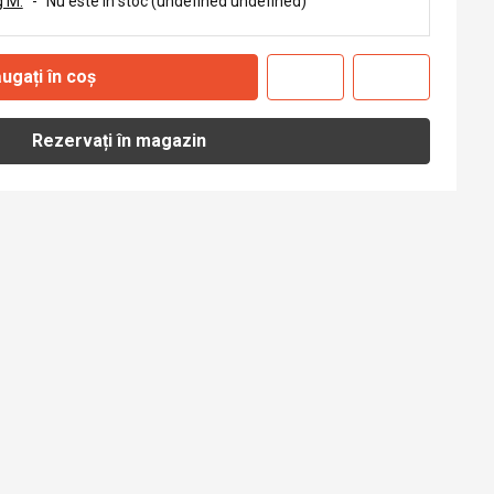
 M.
-
Nu este în stoc (undefined undefined)
ugați în coș
Rezervați în magazin