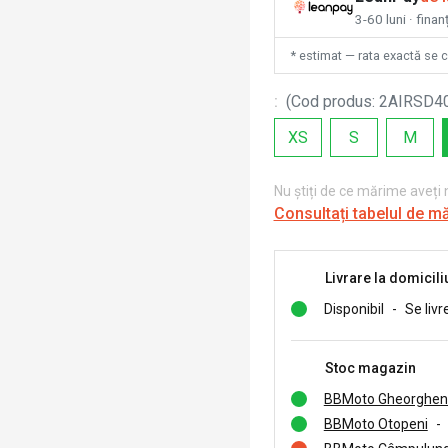
3-60 luni · finan
* estimat — rata exactă se 
:
(
Cod produs
:
2AIRSD4
XS
S
M
Nu știți de ce mărime aveți
Consultați tabelul de m
Livrare la domicili
Disponibil
-
Se livr
Stoc magazin
BBMoto Gheorghen
BBMoto Otopeni
-