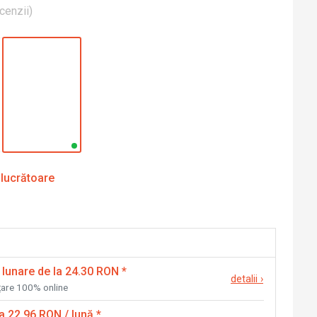
cenzii
)
 lucrătoare
 lunare de la 24.30 RON
*
detalii
›
nțare 100% online
la 22.96 RON / lună
*