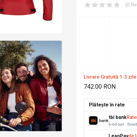
(
0
Re
Livrare Gratuită 1-3 zile
742.00 RON
Plătește în rate
tbi bank
Rate
6-60 luni · fina
LeanPay
de 