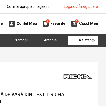
Cel mai apropiat magazin
Logare / Înregistrare
0
0
ne
Contul Meu
Favorite
Coșul Meu
Asistență
Promoții
Articole
 DE VARĂ DIN TEXTIL RICHA
U