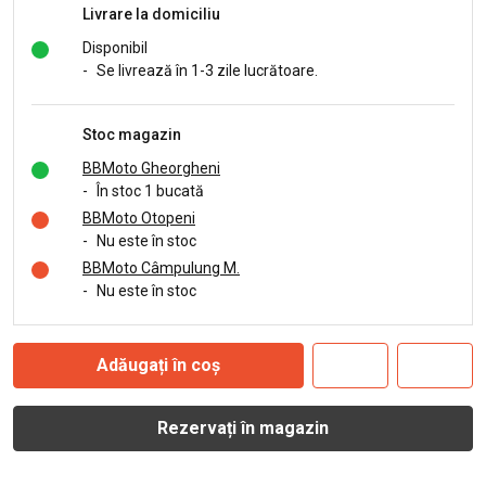
Livrare la domiciliu
Disponibil
-
Se livrează în 1-3 zile lucrătoare.
Stoc magazin
BBMoto Gheorgheni
-
În stoc 1 bucată
BBMoto Otopeni
-
Nu este în stoc
BBMoto Câmpulung M.
-
Nu este în stoc
Adăugați în coș
Rezervați în magazin