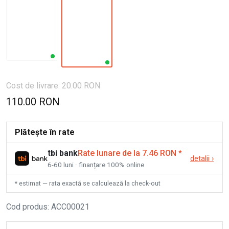
Cost de livrare: 20.00 RON
110.00 RON
Plătește în rate
tbi bank
Rate lunare de la 7.46 RON
*
detalii
›
6-60 luni · finanțare 100% online
* estimat — rata exactă se calculează la check-out
Cod produs
:
ACC00021