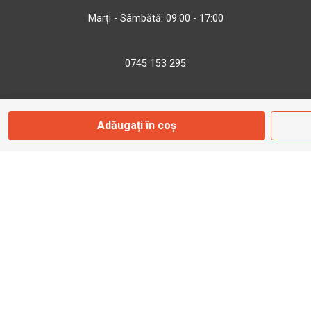
Marți - Sâmbătă: 09:00 - 17:00
0745 153 295
info@bbmoto.ro
Adăugați în coș
Magazin
Otopeni
Str. Ferme D Nr. 2
Otopeni, Ilfov
Marți - Sâmbătă: 10:00 - 18:00