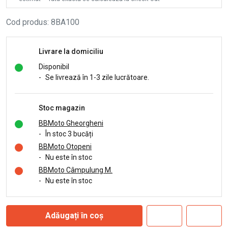
Cod produs
:
8BA100
Livrare la domiciliu
Disponibil
-
Se livrează în 1-3 zile lucrătoare.
Stoc magazin
BBMoto Gheorgheni
-
În stoc 3 bucăți
BBMoto Otopeni
-
Nu este în stoc
BBMoto Câmpulung M.
-
Nu este în stoc
Adăugați în coș