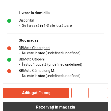
Livrare la domiciliu
Disponibil
-
Se livrează în 1-3 zile lucrătoare.
Stoc magazin
BBMoto Gheorgheni
-
Nu este în stoc (undefined undefined)
BBMoto Otopeni
-
În stoc 1 bucată (undefined undefined)
BBMoto Câmpulung M.
-
Nu este în stoc (undefined undefined)
Adăugați în coș
Rezervați în magazin