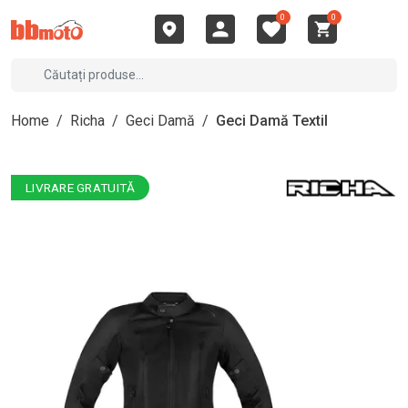
0
0
Home
/
Richa
/
Geci Damă
/
Geci Damă Textil
LIVRARE GRATUITĂ