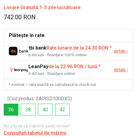
Livrare Gratuită 1-3 zile lucrătoare
742.00 RON
Plătește în rate
tbi bank
Rate lunare de la 24.30 RON
*
detalii
›
6-60 luni · finanțare 100% online
LeanPay
de la 22.96 RON / lună
*
detalii
›
3-60 luni · finanțare online
* estimat — rata exactă se calculează la check-out
:
(
Cod produs
:
2AIRSD100DXS
)
36
38
40
42
Nu știți de ce mărime aveți nevoie?
Consultați tabelul de mărimi