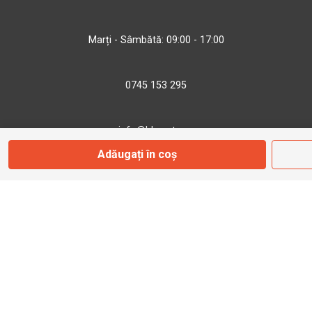
Marți - Sâmbătă: 09:00 - 17:00
0745 153 295
info@bbmoto.ro
Adăugați în coș
Magazin
Otopeni
Str. Ferme D Nr. 2
Otopeni, Ilfov