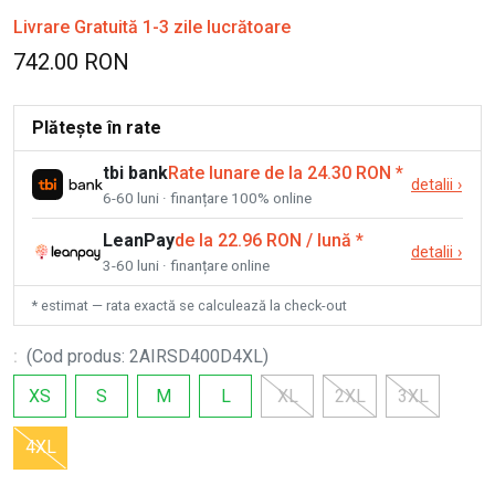
Livrare Gratuită 1-3 zile lucrătoare
742.00 RON
Plătește în rate
tbi bank
Rate lunare de la 24.30 RON
*
detalii
›
6-60 luni · finanțare 100% online
LeanPay
de la 22.96 RON / lună
*
detalii
›
3-60 luni · finanțare online
* estimat — rata exactă se calculează la check-out
:
(
Cod produs
:
2AIRSD400D4XL
)
XS
S
M
L
XL
2XL
3XL
4XL