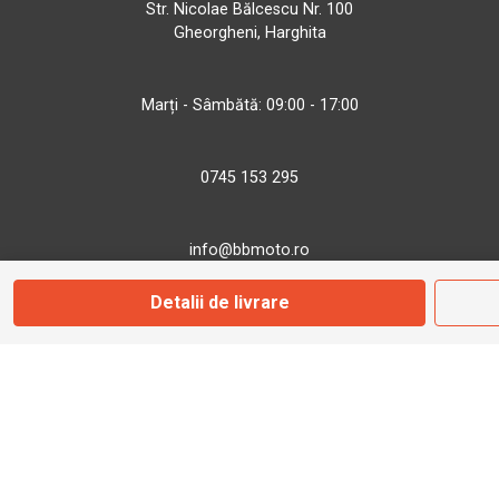
Str. Nicolae Bălcescu Nr. 100
Gheorgheni, Harghita
Marți - Sâmbătă: 09:00 - 17:00
0745 153 295
info@bbmoto.ro
Detalii de livrare
Magazin
Otopeni
Str. Ferme D Nr. 2
Otopeni, Ilfov