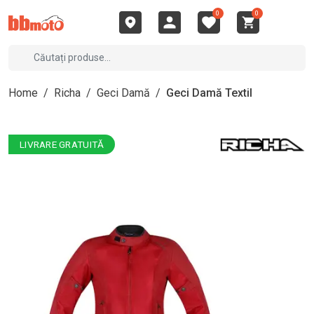
0
0
Home
/
Richa
/
Geci Damă
/
Geci Damă Textil
LIVRARE GRATUITĂ