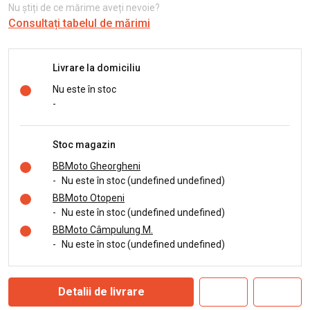
Nu știți de ce mărime aveți nevoie?
Consultați tabelul de mărimi
Livrare la domiciliu
Nu este în stoc
-
Stoc magazin
BBMoto Gheorgheni
-
Nu este în stoc (undefined undefined)
BBMoto Otopeni
-
Nu este în stoc (undefined undefined)
BBMoto Câmpulung M.
-
Nu este în stoc (undefined undefined)
Detalii de livrare