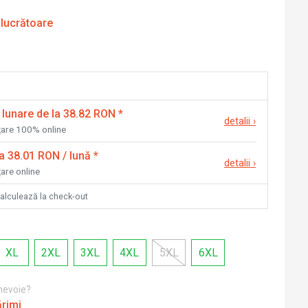
 lucrătoare
 lunare de la 38.82 RON
*
detalii
›
nțare 100% online
la 38.01 RON / lună
*
detalii
›
țare online
calculează la check-out
XL
2XL
3XL
4XL
5XL
6XL
 nevoie?
ărimi