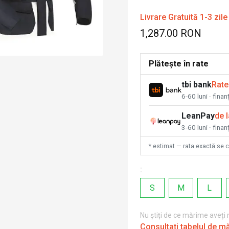
Livrare Gratuită 1-3 zile
1,287.00 RON
Plătește în rate
tbi bank
Rate
6-60 luni · fina
LeanPay
de 
3-60 luni · finan
* estimat — rata exactă se 
:
S
M
L
Nu știți de ce mărime aveți
Consultați tabelul de m