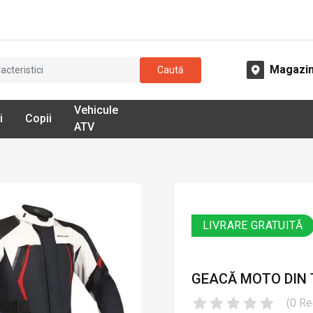
Magazi
Caută
Vehicule
i
Copii
ATV
LIVRARE GRATUITĂ
GEACĂ MOTO DIN 
(
0
Re