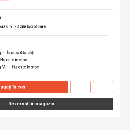
u
ează în 1-3 zile lucrătoare.
i
-
În stoc 8 bucăți
Nu este în stoc
 M.
-
Nu este în stoc
ugați în coș
Rezervați în magazin