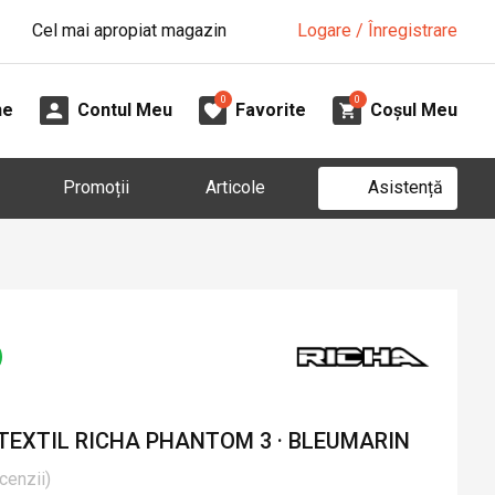
Cel mai apropiat magazin
Logare / Înregistrare
0
0
ne
Contul Meu
Favorite
Coșul Meu
Asistență
Promoții
Articole
TEXTIL RICHA PHANTOM 3 · BLEUMARIN
cenzii
)