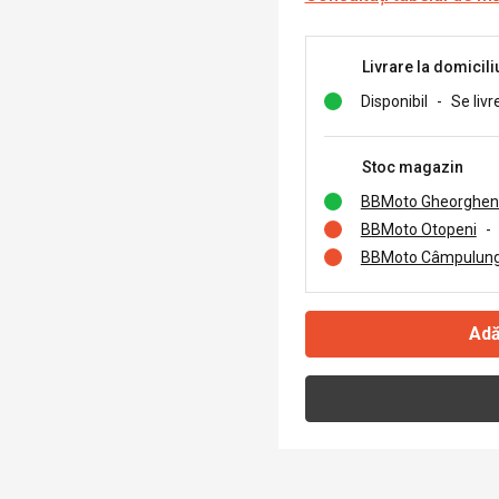
Livrare la domicili
Disponibil
-
Se livr
Stoc magazin
BBMoto Gheorghen
BBMoto Otopeni
-
BBMoto Câmpulung
Adă