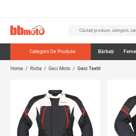
Categorii De Produse
Bărbați
Feme
Home
/
Richa
/
Geci Moto
/
Geci Textil