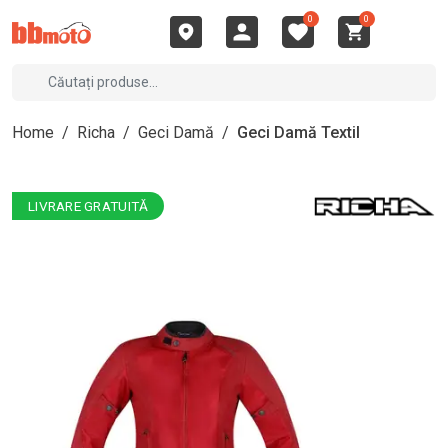
0
0
Home
/
Richa
/
Geci Damă
/
Geci Damă Textil
LIVRARE GRATUITĂ