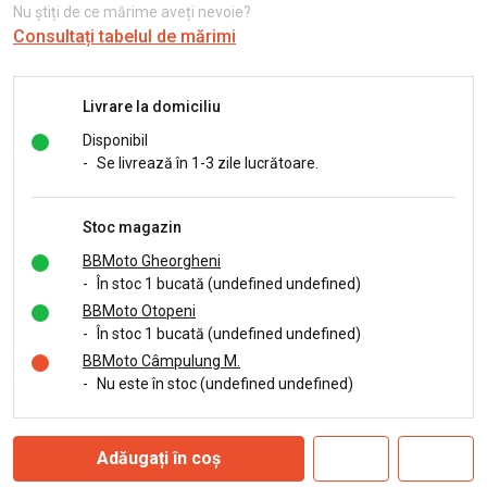
Nu știți de ce mărime aveți nevoie?
Consultați tabelul de mărimi
Livrare la domiciliu
Disponibil
-
Se livrează în 1-3 zile lucrătoare.
Stoc magazin
BBMoto Gheorgheni
-
În stoc 1 bucată (undefined undefined)
BBMoto Otopeni
-
În stoc 1 bucată (undefined undefined)
BBMoto Câmpulung M.
-
Nu este în stoc (undefined undefined)
Adăugați în coș