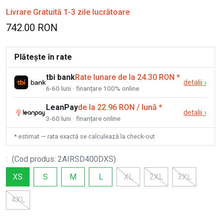
Livrare Gratuită 1-3 zile lucrătoare
742.00 RON
Plătește în rate
tbi bank
Rate lunare de la 24.30 RON
*
detalii
›
6-60 luni · finanțare 100% online
LeanPay
de la 22.96 RON / lună
*
detalii
›
3-60 luni · finanțare online
* estimat — rata exactă se calculează la check-out
:
(
Cod produs
:
2AIRSD400DXS
)
XS
S
M
L
XL
2XL
3XL
4XL