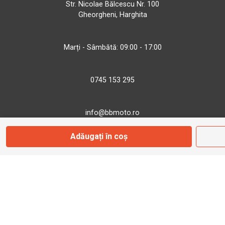
Str. Nicolae Bălcescu Nr. 100
Gheorgheni, Harghita
Marți - Sâmbătă: 09:00 - 17:00
0745 153 295
info@bbmoto.ro
Adăugați în coș
Magazin
Otopeni
Str. Ferme D Nr. 2
Otopeni, Ilfov