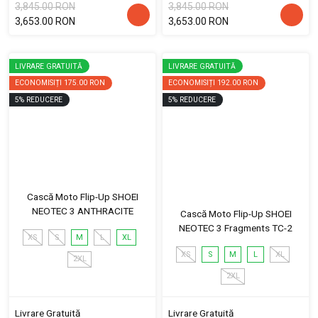
3,845.00 RON
3,845.00 RON
3,653.00 RON
3,653.00 RON
LIVRARE GRATUITĂ
LIVRARE GRATUITĂ
ECONOMISIȚI
175.00 RON
ECONOMISIȚI
192.00 RON
5
%
REDUCERE
5
%
REDUCERE
Cască Moto Flip-Up SHOEI
NEOTEC 3 ANTHRACITE
Cască Moto Flip-Up SHOEI
NEOTEC 3 Fragments TC-2
XS
S
M
L
XL
XS
S
M
L
XL
2XL
2XL
Livrare Gratuită
Livrare Gratuită