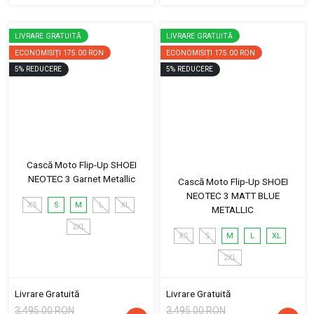
LIVRARE GRATUITĂ
LIVRARE GRATUITĂ
ECONOMISIȚI
175.00 RON
ECONOMISIȚI
175.00 RON
5
%
REDUCERE
5
%
REDUCERE
Cască Moto Flip-Up SHOEI
NEOTEC 3 Garnet Metallic
Cască Moto Flip-Up SHOEI
NEOTEC 3 MATT BLUE
XS
S
M
L
XL
METALLIC
2XL
XS
S
M
L
XL
2XL
Livrare Gratuită
Livrare Gratuită
3,495.00 RON
3,495.00 RON