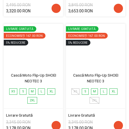
3,495.00 RON
3,845.00 RON
3,320.00 RON
3,653.00 RON
LIVRARE GRATUITĂ
LIVRARE GRATUITĂ
ECONOMISIȚI
167.00 RON
ECONOMISIȚI
167.00 RON
5
%
REDUCERE
5
%
REDUCERE
Cască Moto Flip-Up SHOEI
Cască Moto Flip-Up SHOEI
NEOTEC 3
NEOTEC 3
XS
S
M
L
XL
XS
S
M
L
XL
2XL
2XL
Livrare Gratuită
Livrare Gratuită
3,345.00 RON
3,345.00 RON
3,178.00 RON
3,178.00 RON