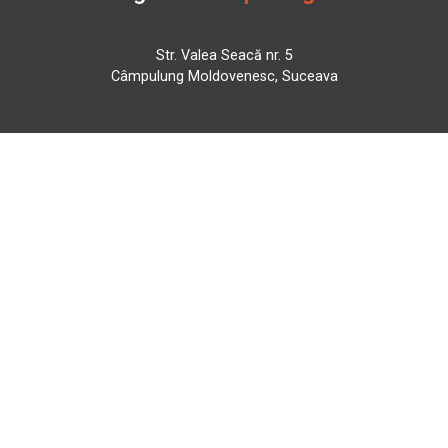
Str. Valea Seacă nr. 5
Câmpulung Moldovenesc, Suceava
Marți - Sâmbătă: 10:00 - 18:00
0728 210 192
campulung.moldovenesc@bbmoto.ro
Magazin
BBMoto ATV