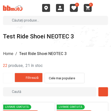
0
0
Test Ride Shoei NEOTEC 3
Home
/
Test Ride Shoei NEOTEC 3
22
produse
,
21
în stoc
Filtrează
Cele mai populare
LIVRARE GRATUITĂ
LIVRARE GRATUITĂ