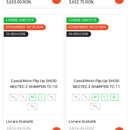
3,653.00 RON
3,652.75 RON
LIVRARE GRATUITĂ
LIVRARE GRATUITĂ
ECONOMISIȚI
192.25 RON
ECONOMISIȚI
192.25 RON
5
%
REDUCERE
5
%
REDUCERE
Cască Moto Flip-Up SHOEI
Cască Moto Flip-Up SHOEI
NEOTEC 3 SHARPEN TC-10
NEOTEC 3 SHARPEN TC-11
XS
S
M
L
XL
XS
S
M
L
XL
2XL
2XL
Livrare Gratuită
Livrare Gratuită
3,845.00 RON
3,845.00 RON