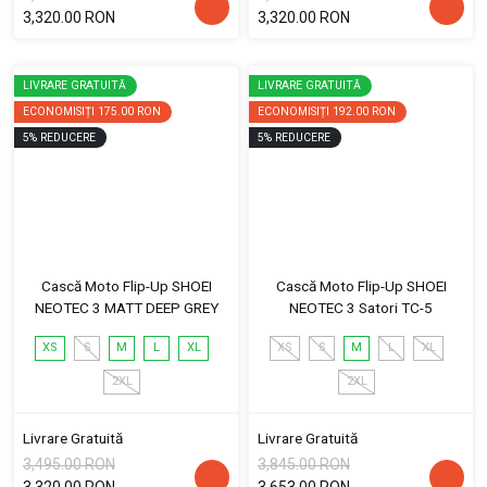
3,320.00 RON
3,320.00 RON
LIVRARE GRATUITĂ
LIVRARE GRATUITĂ
ECONOMISIȚI
175.00 RON
ECONOMISIȚI
192.00 RON
5
%
REDUCERE
5
%
REDUCERE
Cască Moto Flip-Up SHOEI
Cască Moto Flip-Up SHOEI
NEOTEC 3 MATT DEEP GREY
NEOTEC 3 Satori TC-5
XS
S
M
L
XL
XS
S
M
L
XL
2XL
2XL
Livrare Gratuită
Livrare Gratuită
3,495.00 RON
3,845.00 RON
3,320.00 RON
3,653.00 RON