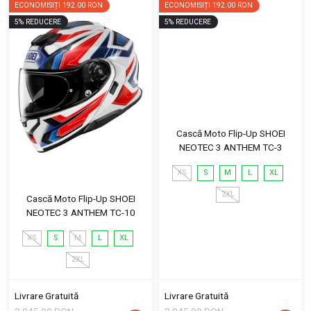
ECONOMISIȚI
192.00 RON
ECONOMISIȚI
192.00 RON
5
%
REDUCERE
5
%
REDUCERE
Cască Moto Flip-Up SHOEI
NEOTEC 3 ANTHEM TC-3
XS
S
M
L
XL
2XL
Cască Moto Flip-Up SHOEI
NEOTEC 3 ANTHEM TC-10
XS
S
M
L
XL
2XL
Livrare Gratuită
Livrare Gratuită