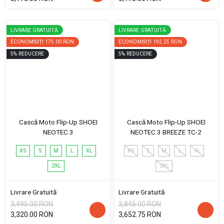
LIVRARE GRATUITĂ
LIVRARE GRATUITĂ
ECONOMISIȚI
175.00 RON
ECONOMISIȚI
192.25 RON
5
%
REDUCERE
5
%
REDUCERE
Cască Moto Flip-Up SHOEI
Cască Moto Flip-Up SHOEI
NEOTEC 3
NEOTEC 3 BREEZE TC-2
XS
S
M
L
XL
XS
S
M
L
XL
2XL
2XL
Livrare Gratuită
Livrare Gratuită
3,495.00 RON
3,845.00 RON
3,320.00 RON
3,652.75 RON