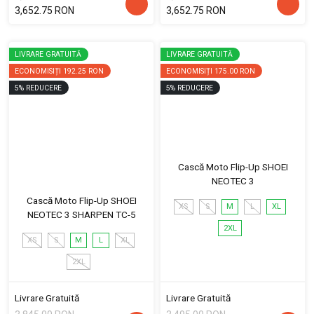
3,652.75 RON
3,652.75 RON
LIVRARE GRATUITĂ
LIVRARE GRATUITĂ
ECONOMISIȚI
192.25 RON
ECONOMISIȚI
175.00 RON
5
%
REDUCERE
5
%
REDUCERE
Cască Moto Flip-Up SHOEI
NEOTEC 3
Cască Moto Flip-Up SHOEI
XS
S
M
L
XL
NEOTEC 3 SHARPEN TC-5
2XL
XS
S
M
L
XL
2XL
Livrare Gratuită
Livrare Gratuită