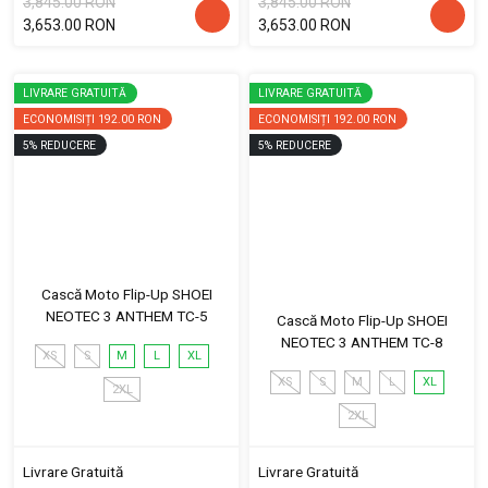
3,845.00 RON
3,845.00 RON
3,653.00 RON
3,653.00 RON
LIVRARE GRATUITĂ
LIVRARE GRATUITĂ
ECONOMISIȚI
192.00 RON
ECONOMISIȚI
192.00 RON
5
%
REDUCERE
5
%
REDUCERE
Cască Moto Flip-Up SHOEI
NEOTEC 3 ANTHEM TC-5
Cască Moto Flip-Up SHOEI
NEOTEC 3 ANTHEM TC-8
XS
S
M
L
XL
XS
S
M
L
XL
2XL
2XL
Livrare Gratuită
Livrare Gratuită