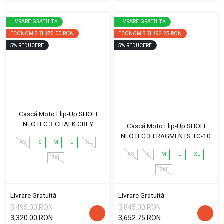
LIVRARE GRATUITĂ
LIVRARE GRATUITĂ
ECONOMISIȚI
175.00 RON
ECONOMISIȚI
192.25 RON
5
%
REDUCERE
5
%
REDUCERE
Cască Moto Flip-Up SHOEI
NEOTEC 3 CHALK GREY
Cască Moto Flip-Up SHOEI
NEOTEC 3 FRAGMENTS TC-10
XS
S
M
L
XL
XS
S
M
L
XL
2XL
2XL
Livrare Gratuită
Livrare Gratuită
3,495.00 RON
3,845.00 RON
3,320.00 RON
3,652.75 RON