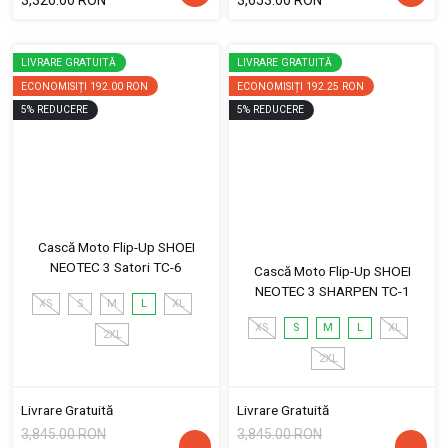
LIVRARE GRATUITĂ
LIVRARE GRATUITĂ
ECONOMISIȚI
192.00 RON
ECONOMISIȚI
192.25 RON
5
%
REDUCERE
5
%
REDUCERE
Cască Moto Flip-Up SHOEI
NEOTEC 3 Satori TC-6
Cască Moto Flip-Up SHOEI
NEOTEC 3 SHARPEN TC-1
XS
S
M
L
XL
XS
S
M
L
XL
2XL
2XL
Livrare Gratuită
Livrare Gratuită
3,845.00 RON
3,845.00 RON