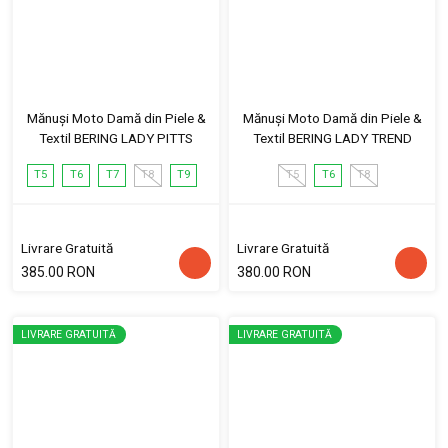
Mănuși Moto Damă din Piele &
Mănuși Moto Damă din Piele &
Textil BERING LADY PITTS
Textil BERING LADY TREND
T5
T6
T7
T8
T9
T5
T6
T8
Livrare Gratuită
Livrare Gratuită
385.00 RON
380.00 RON
LIVRARE GRATUITĂ
LIVRARE GRATUITĂ