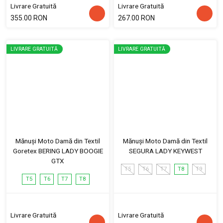
Livrare Gratuită
Livrare Gratuită
355.00 RON
267.00 RON
LIVRARE GRATUITĂ
LIVRARE GRATUITĂ
Mănuși Moto Damă din Textil
Mănuși Moto Damă din Textil
Goretex BERING LADY BOOGIE
SEGURA LADY KEYWEST
GTX
T5
T6
T7
T8
T9
T5
T6
T7
T8
Livrare Gratuită
Livrare Gratuită