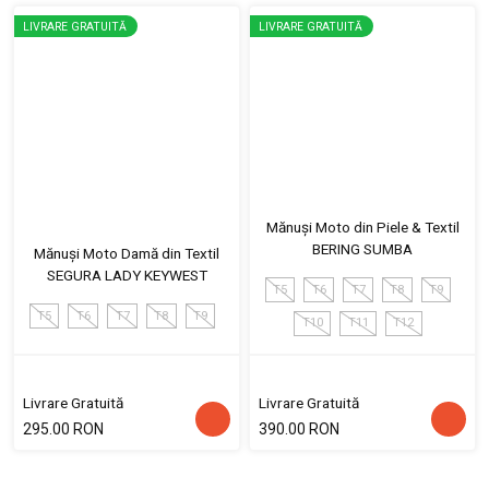
LIVRARE GRATUITĂ
LIVRARE GRATUITĂ
Mănuși Moto din Piele & Textil
BERING SUMBA
Mănuși Moto Damă din Textil
SEGURA LADY KEYWEST
T5
T6
T7
T8
T9
T5
T6
T7
T8
T9
T10
T11
T12
Livrare Gratuită
Livrare Gratuită
295.00 RON
390.00 RON