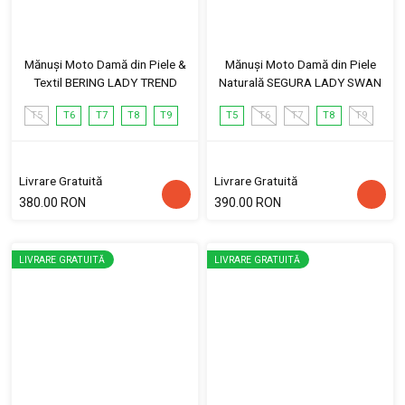
Mănuși Moto Damă din Piele &
Mănuși Moto Damă din Piele
Textil BERING LADY TREND
Naturală SEGURA LADY SWAN
T5
T6
T7
T8
T9
T5
T6
T7
T8
T9
Livrare Gratuită
Livrare Gratuită
380.00 RON
390.00 RON
LIVRARE GRATUITĂ
LIVRARE GRATUITĂ