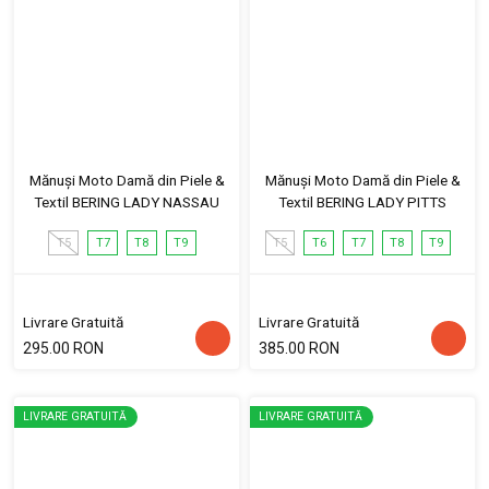
Mănuși Moto Damă din Piele &
Mănuși Moto Damă din Piele &
Textil BERING LADY NASSAU
Textil BERING LADY PITTS
T5
T7
T8
T9
T5
T6
T7
T8
T9
Livrare Gratuită
Livrare Gratuită
295.00 RON
385.00 RON
LIVRARE GRATUITĂ
LIVRARE GRATUITĂ