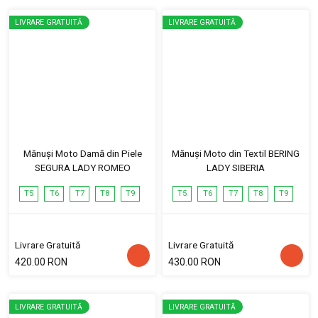
LIVRARE GRATUITĂ
LIVRARE GRATUITĂ
Mănuși Moto Damă din Piele
Mănuși Moto din Textil BERING
SEGURA LADY ROMEO
LADY SIBERIA
T5
T6
T7
T8
T9
T5
T6
T7
T8
T9
Livrare Gratuită
Livrare Gratuită
420.00 RON
430.00 RON
LIVRARE GRATUITĂ
LIVRARE GRATUITĂ