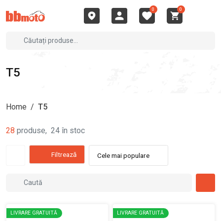
0
0
T5
Home
/
T5
28
produse
,
24
în stoc
Filtrează
Cele mai populare
LIVRARE GRATUITĂ
LIVRARE GRATUITĂ