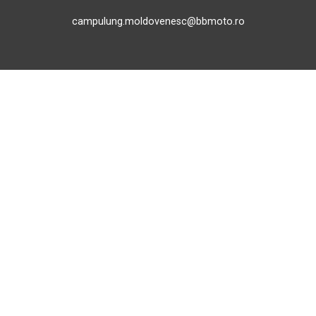
campulung.moldovenesc@bbmoto.ro
Magazin
BBMoto ATV
Str. Nicolae Bălcescu Nr. 100
Gheorgheni, Harghita
Luni - Sâmbătă: 09:00 - 17:00
+40 740 133 688
atv@bbmoto.ro