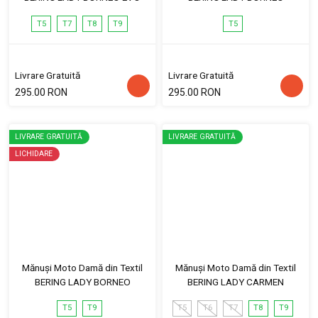
T5
T7
T8
T9
T5
Livrare Gratuită
Livrare Gratuită
295.00 RON
295.00 RON
LIVRARE GRATUITĂ
LIVRARE GRATUITĂ
LICHIDARE
Mănuși Moto Damă din Textil
Mănuși Moto Damă din Textil
BERING LADY BORNEO
BERING LADY CARMEN
T5
T9
T5
T6
T7
T8
T9