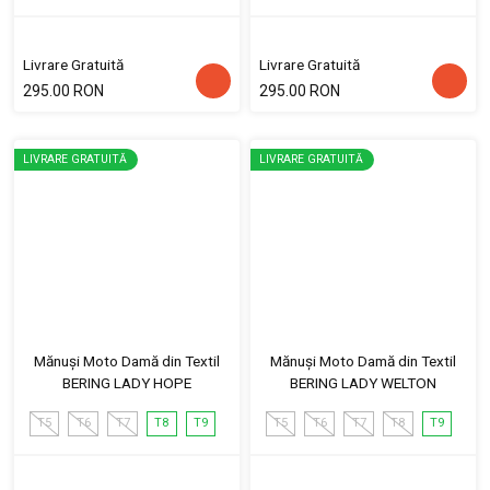
Livrare Gratuită
Livrare Gratuită
295.00 RON
295.00 RON
LIVRARE GRATUITĂ
LIVRARE GRATUITĂ
Mănuși Moto Damă din Textil
Mănuși Moto Damă din Textil
BERING LADY HOPE
BERING LADY WELTON
T5
T6
T7
T8
T9
T5
T6
T7
T8
T9