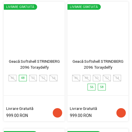
LIVRARE GRATUITĂ
LIVRARE GRATUITĂ
Geacă Softshell STRINDBERG
Geacă Softshell STRINDBERG
2096 Toraydelfy
2096 Toraydelfy
46
48
50
52
54
46
48
50
52
54
56
58
Livrare Gratuită
Livrare Gratuită
999.00 RON
999.00 RON