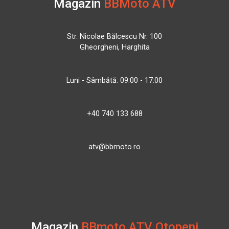
Magazin
BBMoto ATV
Str. Nicolae Bălcescu Nr. 100
Gheorgheni, Harghita
Luni - Sâmbătă: 09:00 - 17:00
+40 740 133 688
atv@bbmoto.ro
Magazin
BBmoto ATV Otopeni