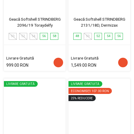
Geacă Softshell STRINDBERG
Geacă Softshell STRINDBERG
2096/19 Toraydelfy
2131/18D, Dermizax
50
52
54
56
58
48
50
52
54
56
Livrare Gratuită
Livrare Gratuită
999.00 RON
1,549.00 RON
LIVRARE GRATUITĂ
LIVRARE GRATUITĂ
ECONOMISIȚI
107.00 RON
25
%
REDUCERE