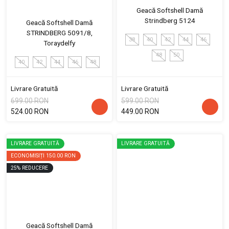
Geacă Softshell Damă
Strindberg 5124
Geacă Softshell Damă
STRINDBERG 5091/8,
38
40
42
44
46
Toraydelfy
48
50
40
42
44
46
48
Livrare Gratuită
Livrare Gratuită
699.00 RON
599.00 RON
524.00 RON
449.00 RON
LIVRARE GRATUITĂ
LIVRARE GRATUITĂ
ECONOMISIȚI
150.00 RON
25
%
REDUCERE
Geacă Softshell Damă