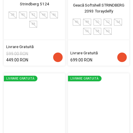
Strindberg 5124
Geacă Softshell STRINDBERG
2093 Toraydelfy
38
40
42
44
46
46
48
50
52
54
48
56
58
60
Livrare Gratuită
Livrare Gratuită
599.00 RON
449.00 RON
699.00 RON
LIVRARE GRATUITĂ
LIVRARE GRATUITĂ