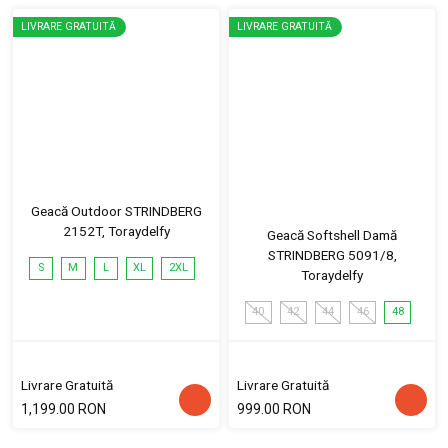
LIVRARE GRATUITĂ
LIVRARE GRATUITĂ
Geacă Outdoor STRINDBERG
2152T, Toraydelfy
Geacă Softshell Damă
STRINDBERG 5091/8,
S
M
L
XL
2XL
Toraydelfy
40
42
44
46
48
Livrare Gratuită
Livrare Gratuită
1,199.00 RON
999.00 RON