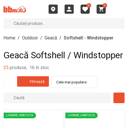
0
0
Home
/
Outdoor
/
Geacă
/
Softshell - Windstopper
Geacă Softshell / Windstopper
25
produse
,
16
în stoc
Filtrează
Cele mai populare
LIVRARE GRATUITĂ
LIVRARE GRATUITĂ