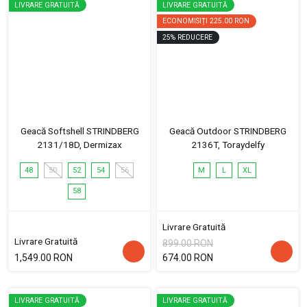
LIVRARE GRATUITĂ
LIVRARE GRATUITĂ
ECONOMISIȚI
225.00 RON
25
%
REDUCERE
Geacă Softshell STRINDBERG
Geacă Outdoor STRINDBERG
2131/18D, Dermizax
2136T, Toraydelfy
48
50
52
54
56
M
L
XL
58
Livrare Gratuită
Livrare Gratuită
899.00 RON
1,549.00 RON
674.00 RON
LIVRARE GRATUITĂ
LIVRARE GRATUITĂ