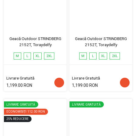
Geacă Outdoor STRINDBERG
Geacă Outdoor STRINDBERG
2152T, Toraydelfy
2152T, Toraydelfy
M
L
XL
2XL
M
L
XL
2XL
Livrare Gratuită
Livrare Gratuită
1,199.00 RON
1,199.00 RON
LIVRARE GRATUITĂ
LIVRARE GRATUITĂ
ECONOMISIȚI
112.00 RON
25
%
REDUCERE