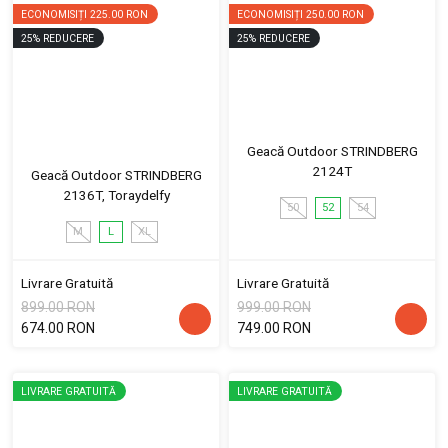
ECONOMISIȚI
225.00 RON
ECONOMISIȚI
250.00 RON
25
%
REDUCERE
25
%
REDUCERE
Geacă Outdoor STRINDBERG
2124T
Geacă Outdoor STRINDBERG
2136T, Toraydelfy
50
52
54
M
L
XL
Livrare Gratuită
Livrare Gratuită
899.00 RON
999.00 RON
674.00 RON
749.00 RON
LIVRARE GRATUITĂ
LIVRARE GRATUITĂ