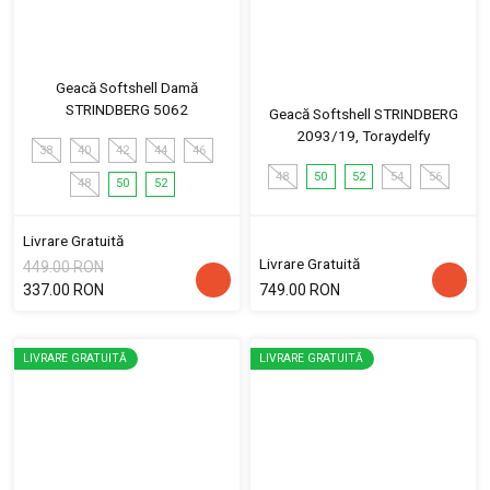
Geacă Softshell Damă
STRINDBERG 5062
Geacă Softshell STRINDBERG
2093/19, Toraydelfy
38
40
42
44
46
48
50
52
54
56
48
50
52
Livrare Gratuită
Livrare Gratuită
449.00 RON
337.00 RON
749.00 RON
LIVRARE GRATUITĂ
LIVRARE GRATUITĂ