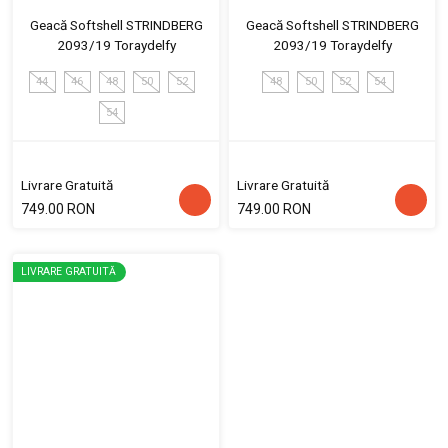
Geacă Softshell STRINDBERG
Geacă Softshell STRINDBERG
2093/19 Toraydelfy
2093/19 Toraydelfy
44
46
48
50
52
48
50
52
54
54
Livrare Gratuită
Livrare Gratuită
749.00 RON
749.00 RON
LIVRARE GRATUITĂ