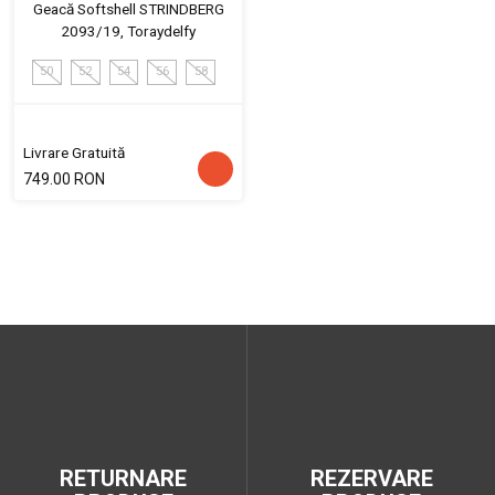
Geacă Softshell STRINDBERG
2093/19, Toraydelfy
50
52
54
56
58
Livrare Gratuită
749.00 RON
RETURNARE
REZERVARE