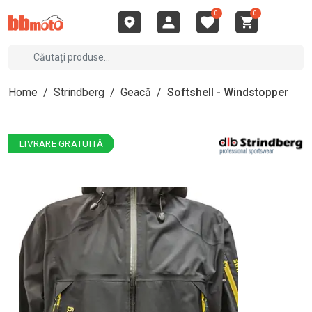
0
0
Home
/
Strindberg
/
Geacă
/
Softshell - Windstopper
LIVRARE GRATUITĂ