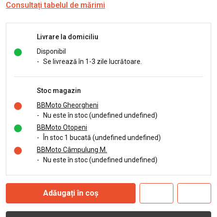
Consultați tabelul de mărimi
Livrare la domiciliu
Disponibil
-
Se livrează în 1-3 zile lucrătoare.
Stoc magazin
BBMoto Gheorgheni
-
Nu este în stoc (undefined undefined)
BBMoto Otopeni
-
În stoc 1 bucată (undefined undefined)
BBMoto Câmpulung M.
-
Nu este în stoc (undefined undefined)
Adăugați în coș