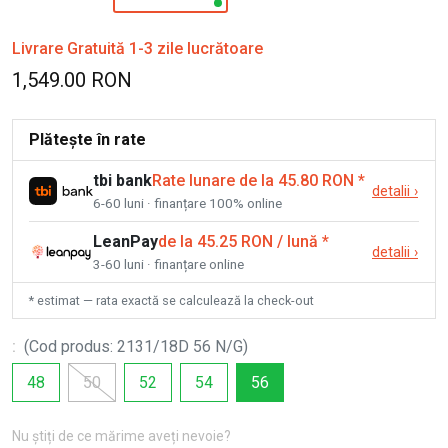
Livrare Gratuită 1-3 zile lucrătoare
1,549.00 RON
Plătește în rate
tbi bank
Rate lunare de la 45.80 RON
*
detalii
›
6-60 luni · finanțare 100% online
LeanPay
de la 45.25 RON / lună
*
detalii
›
3-60 luni · finanțare online
* estimat — rata exactă se calculează la check-out
:
(
Cod produs
:
2131/18D 56 N/G
)
48
50
52
54
56
Nu știți de ce mărime aveți nevoie?