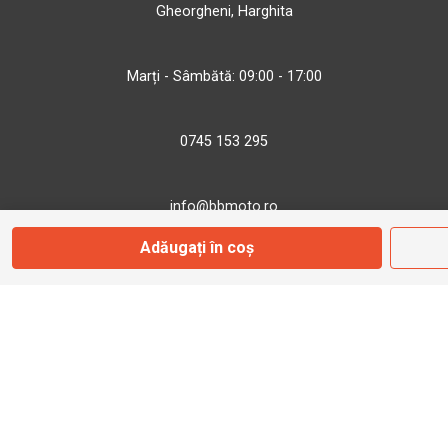
Gheorgheni, Harghita
Marți - Sâmbătă: 09:00 - 17:00
0745 153 295
info@bbmoto.ro
Adăugați în coș
Magazin
Otopeni
Str. Ferme D Nr. 2
Otopeni, Ilfov