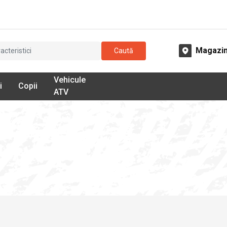
Magazi
Caută
Vehicule
i
Copii
ATV