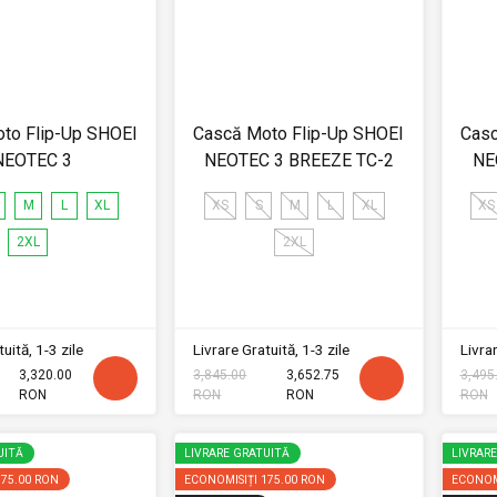
to Flip-Up SHOEI
Cască Moto Flip-Up SHOEI
Casc
NEOTEC 3
NEOTEC 3 BREEZE TC-2
NE
M
L
XL
XS
S
M
L
XL
XS
2XL
2XL
uită, 1-3 zile
Livrare Gratuită, 1-3 zile
Livrar
3,320.00
3,845.00
3,652.75
3,495
RON
RON
RON
RON
UITĂ
LIVRARE GRATUITĂ
LIVRAR
175.00 RON
ECONOMISIȚI
175.00 RON
ECONOM