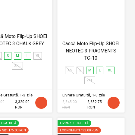
ă Moto Flip-Up SHOEI
OTEC 3 CHALK GREY
Cască Moto Flip-Up SHOEI
NEOTEC 3 FRAGMENTS
S
M
L
XL
TC-10
2XL
XS
S
M
L
XL
2XL
e Gratuită, 1-3 zile
Livrare Gratuită, 1-3 zile
.00
3,320.00
3,845.00
3,652.75
RON
RON
RON
E GRATUITĂ
LIVRARE GRATUITĂ
ISIȚI
175.00 RON
ECONOMISIȚI
192.00 RON