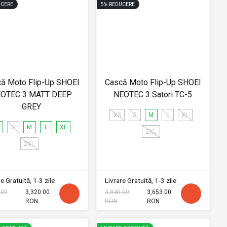
CERE
5
%
REDUCERE
ă Moto Flip-Up SHOEI
Cască Moto Flip-Up SHOEI
OTEC 3 MATT DEEP
NEOTEC 3 Satori TC-5
GREY
XS
S
M
L
XL
S
M
L
XL
2XL
2XL
e Gratuită, 1-3 zile
Livrare Gratuită, 1-3 zile
.00
3,320.00
3,845.00
3,653.00
RON
RON
RON