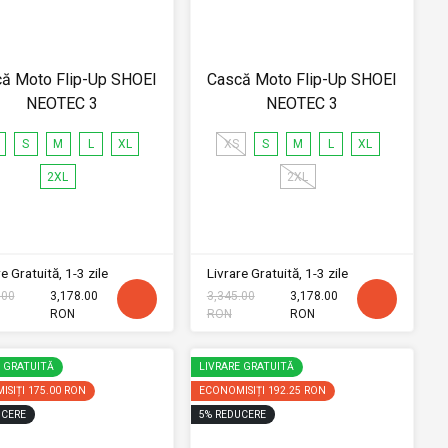
ă Moto Flip-Up SHOEI
Cască Moto Flip-Up SHOEI
NEOTEC 3
NEOTEC 3
S
M
L
XL
XS
S
M
L
XL
2XL
2XL
e Gratuită, 1-3 zile
Livrare Gratuită, 1-3 zile
.00
3,178.00
3,345.00
3,178.00
RON
RON
RON
E GRATUITĂ
LIVRARE GRATUITĂ
ISIȚI
175.00 RON
ECONOMISIȚI
192.25 RON
CERE
5
%
REDUCERE