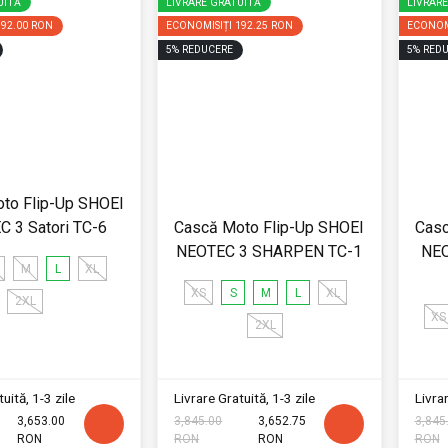
UITĂ
LIVRARE GRATUITĂ
LIVRAR
192.00 RON
ECONOMISIȚI
192.25 RON
ECONOM
5
%
REDUCERE
5
%
REDU
to Flip-Up SHOEI
 3 Satori TC-6
Cască Moto Flip-Up SHOEI
Casc
NEOTEC 3 SHARPEN TC-1
NEO
M
L
XL
XS
S
M
L
XL
2XL
XS
2XL
uită, 1-3 zile
Livrare Gratuită, 1-3 zile
Livrar
3,653.00
3,845.00
3,652.75
3,845
RON
RON
RON
RON