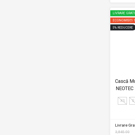
LIVRARE GRAT
ECONOMISIȚI
5
%
REDUCERE
Cască Mo
NEOTEC 
XS
S
Livrare Grat
3,845.00