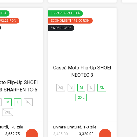
UITĂ
LIVRARE GRATUITĂ
192.25 RON
ECONOMISIȚI
175.00 RON
5
%
REDUCERE
Cască Moto Flip-Up SHOEI
NEOTEC 3
to Flip-Up SHOEI
XS
S
M
L
XL
3 SHARPEN TC-5
2XL
M
L
XL
2XL
uită, 1-3 zile
Livrare Gratuită, 1-3 zile
3,652.75
3,495.00
3,320.00