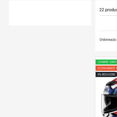
22
produ
Ordonează 
LIVRARE GRAT
ECONOMISIȚI
5
%
REDUCERE