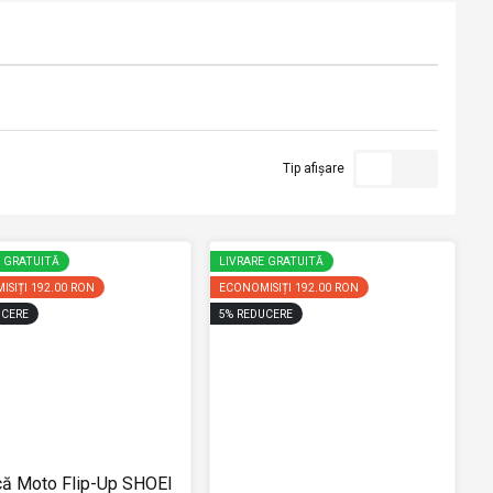
Tip afișare
E GRATUITĂ
LIVRARE GRATUITĂ
ISIȚI
192.00 RON
ECONOMISIȚI
192.00 RON
CERE
5
%
REDUCERE
ă Moto Flip-Up SHOEI