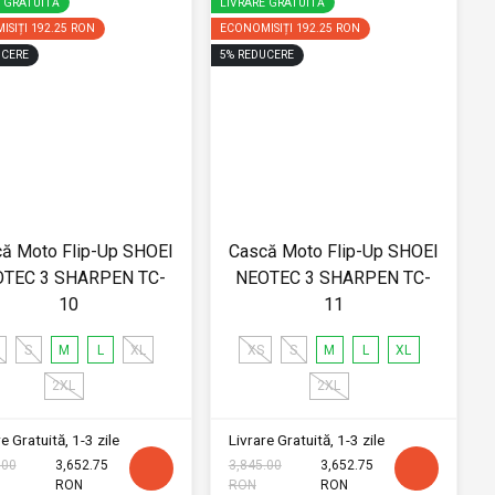
E GRATUITĂ
LIVRARE GRATUITĂ
ISIȚI
192.25 RON
ECONOMISIȚI
192.25 RON
CERE
5
%
REDUCERE
ă Moto Flip-Up SHOEI
Cască Moto Flip-Up SHOEI
TEC 3 SHARPEN TC-
NEOTEC 3 SHARPEN TC-
10
11
S
M
L
XL
XS
S
M
L
XL
2XL
2XL
e Gratuită, 1-3 zile
Livrare Gratuită, 1-3 zile
.00
3,652.75
3,845.00
3,652.75
RON
RON
RON