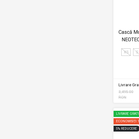
Cască Mo
NEOTEC
XS
S
Livrare Grat
3,495.00
RON
LIVRARE GRAT
ECONOMISIȚI
5
%
REDUCERE