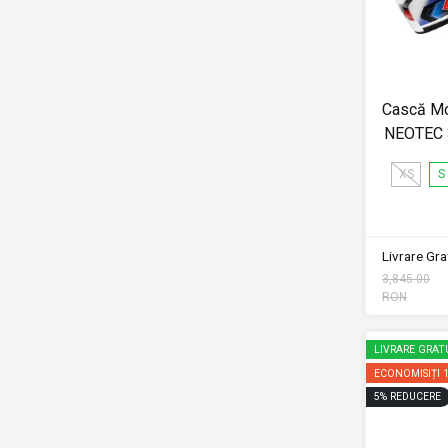
Cască Mo
NEOTEC 
XS
S
Livrare Grat
3,845.00
RON
LIVRARE GRAT
ECONOMISIȚI
5
%
REDUCERE