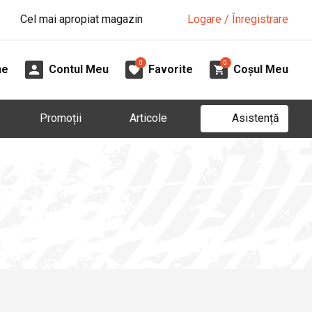
Cel mai apropiat magazin
Logare / Înregistrare
0
0
ne
Contul Meu
Favorite
Coșul Meu
Asistență
Promoții
Articole