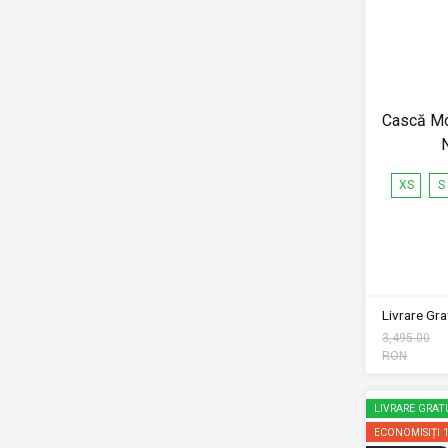
Cască Mo
XS
S
Livrare Grat
3,495.00
RON
LIVRARE GRAT
ECONOMISIȚI