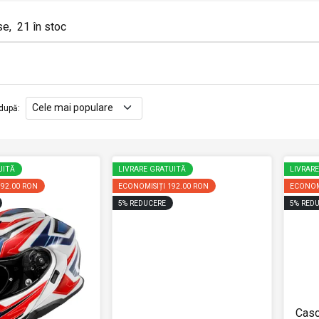
se
,
21
în stoc
după
:
UITĂ
LIVRARE GRATUITĂ
LIVRAR
192.00 RON
ECONOMISIȚI
192.00 RON
ECONOM
5
%
REDUCERE
5
%
REDU
Casc