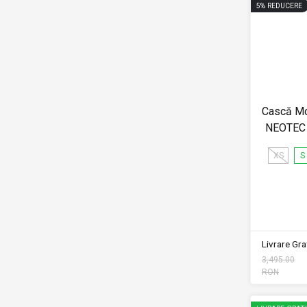
5
%
REDUCERE
Cască Mo
NEOTEC 3
XS
S
Livrare Grat
3,495.00
RON