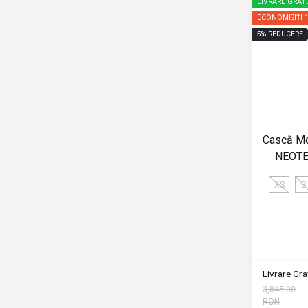
LIVRARE GRAT
ECONOMISIȚI
5
%
REDUCERE
Cască Mo
NEOTEC
XS
S
Livrare Grat
3,845.00
RON