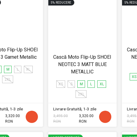
5
%
REDUCERE
5
%
REDU
to Flip-Up SHOEI
Casc
 Garnet Metallic
Cască Moto Flip-Up SHOEI
NE
NEOTEC 3 MATT BLUE
M
L
XL
METALLIC
XS
2XL
XS
S
M
L
XL
2XL
uită, 1-3 zile
Livrare Gratuită, 1-3 zile
Livrar
3,320.00
3,495.00
3,320.00
3,495
RON
RON
RON
RON