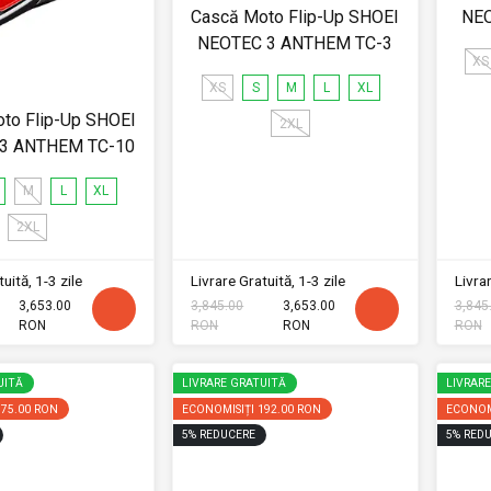
Cască Moto Flip-Up SHOEI
NEO
NEOTEC 3 ANTHEM TC-3
XS
XS
S
M
L
XL
to Flip-Up SHOEI
2XL
3 ANTHEM TC-10
M
L
XL
2XL
uită, 1-3 zile
Livrare Gratuită, 1-3 zile
Livrar
3,653.00
3,845.00
3,653.00
3,845
RON
RON
RON
RON
UITĂ
LIVRARE GRATUITĂ
LIVRAR
175.00 RON
ECONOMISIȚI
192.00 RON
ECONOM
5
%
REDUCERE
5
%
REDU