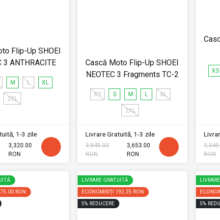
Casc
to Flip-Up SHOEI
 3 ANTHRACITE
Cască Moto Flip-Up SHOEI
XS
NEOTEC 3 Fragments TC-2
M
L
XL
XS
S
M
L
XL
2XL
2XL
uită, 1-3 zile
Livrare Gratuită, 1-3 zile
Livrar
3,320.00
3,845.00
3,653.00
3,345
RON
RON
RON
RON
UITĂ
LIVRARE GRATUITĂ
LIVRAR
175.00 RON
ECONOMISIȚI
192.25 RON
ECONOM
5
%
REDUCERE
5
%
REDU