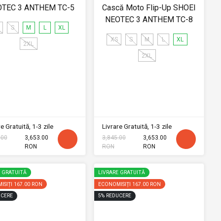
TEC 3 ANTHEM TC-5
Cască Moto Flip-Up SHOEI
NEOTEC 3 ANTHEM TC-8
S
M
L
XL
XS
S
M
L
XL
2XL
2XL
e Gratuită, 1-3 zile
Livrare Gratuită, 1-3 zile
.00
3,653.00
3,845.00
3,653.00
RON
RON
RON
E GRATUITĂ
LIVRARE GRATUITĂ
ISIȚI
167.00 RON
ECONOMISIȚI
167.00 RON
CERE
5
%
REDUCERE