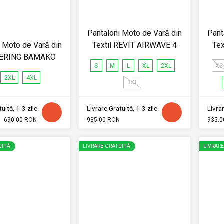
Pantaloni Moto de Vară din
Pant
i Moto de Vară din
Textil REVIT AIRWAVE 4
Te
 BERING BAMAKO
S
M
L
XL
2XL
XS
2XL
4XL
3XL
uită, 1-3 zile
Livrare Gratuită, 1-3 zile
Livrar
690.00 RON
935.00 RON
935.0
UITĂ
LIVRARE GRATUITĂ
LIVRAR