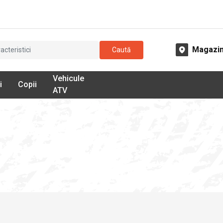
Magazi
Caută
Vehicule
i
Copii
ATV