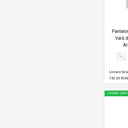
Pantalo
Vară d
A
XS
Livrare Grat
742.00 RON
LIVRARE GRAT