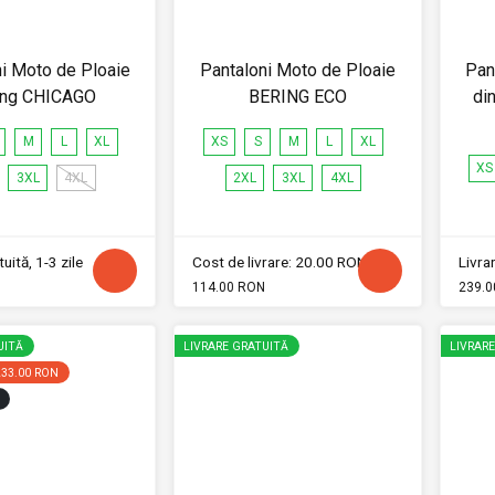
i Moto de Ploaie
Pantaloni Moto de Ploaie
Pan
ing CHICAGO
BERING ECO
di
M
L
XL
XS
S
M
L
XL
XS
3XL
4XL
2XL
3XL
4XL
uită, 1-3 zile
Cost de livrare: 20.00 RON
Livrar
114.00 RON
239.0
UITĂ
LIVRARE GRATUITĂ
LIVRAR
233.00 RON