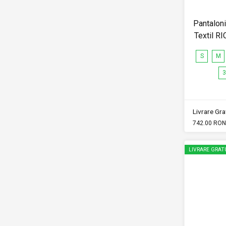
Pantalon
Textil 
S
M
3
Livrare Grat
742.00 RON
LIVRARE GRAT