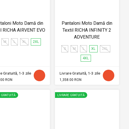
taloni Moto Damă din
Pantaloni Moto Damă din
il RICHA AIRVENT EVO
Textil RICHA INFINITY 2
ADVENTURE
M
L
XL
2XL
S
M
L
XL
2XL
4XL
e Gratuită, 1-3 zile
Livrare Gratuită, 1-3 zile
.00 RON
1,358.00 RON
E GRATUITĂ
LIVRARE GRATUITĂ