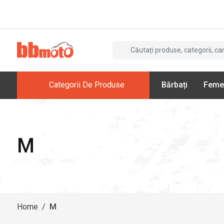
Categorii De Produse
Bărbați
Feme
M
Home
/
M