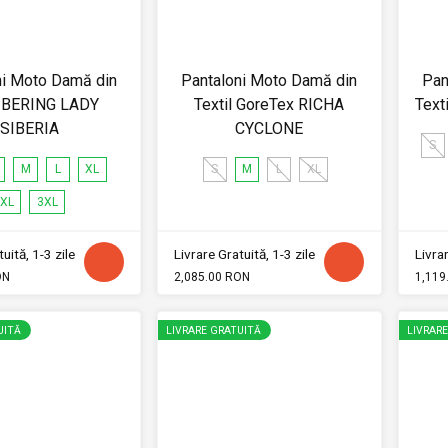
ni Moto Damă din
Pantaloni Moto Damă din
Pan
l BERING LADY
Textil GoreTex RICHA
Text
SIBERIA
CYCLONE
S
M
L
XL
S
M
L
XL
XL
3XL
uită, 1-3 zile
Livrare Gratuită, 1-3 zile
Livrar
ON
2,085.00 RON
1,119
UITĂ
LIVRARE GRATUITĂ
LIVRAR