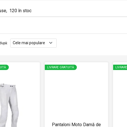
use
,
120
în stoc
după
:
UITĂ
LIVRARE GRATUITĂ
LIVRAR
Pantaloni Moto Damă de