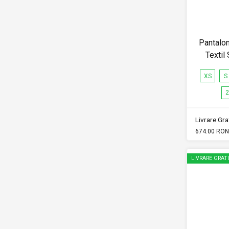
Pantalo
Texti
XS
S
2
Livrare Grat
674.00 RON
LIVRARE GRAT