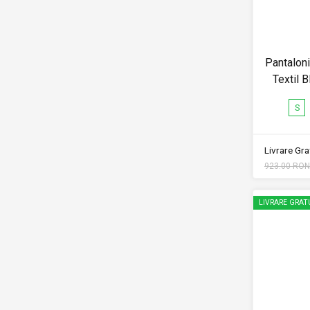
Pantalon
Textil
S
Livrare Grat
923.00 RON
LIVRARE GRAT