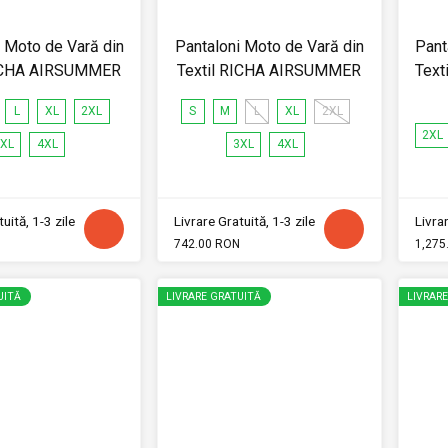
i Moto de Vară din
Pantaloni Moto de Vară din
Pant
RICHA AIRSUMMER
Textil RICHA AIRSUMMER
Text
L
XL
2XL
S
M
L
XL
2XL
2XL
XL
4XL
3XL
4XL
uită, 1-3 zile
Livrare Gratuită, 1-3 zile
Livrar
742.00 RON
1,275
UITĂ
LIVRARE GRATUITĂ
LIVRAR