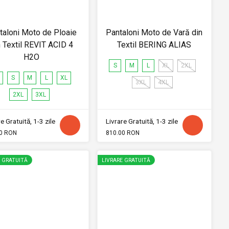
taloni Moto de Ploaie
Pantaloni Moto de Vară din
n Textil REVIT ACID 4
Textil BERING ALIAS
H2O
S
M
L
XL
2XL
S
M
L
XL
3XL
4XL
2XL
3XL
e Gratuită, 1-3 zile
Livrare Gratuită, 1-3 zile
0 RON
810.00 RON
E GRATUITĂ
LIVRARE GRATUITĂ