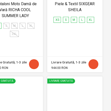
taloni Moto Damă de
Piele & Textil SIXGEAR
Vară RICHA COOL
SHEILA
SUMMER LADY
XS
S
M
L
XL
S
M
L
XL
2XL
e Gratuită, 1-3 zile
Livrare Gratuită, 1-3 zile
0 RON
944.00 RON
E GRATUITĂ
LIVRARE GRATUITĂ