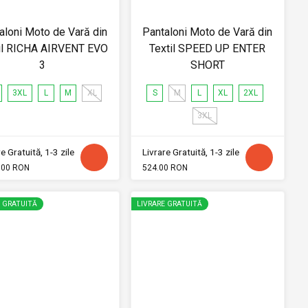
aloni Moto de Vară din
Pantaloni Moto de Vară din
il RICHA AIRVENT EVO
Textil SPEED UP ENTER
3
SHORT
3XL
L
M
XL
S
M
L
XL
2XL
3XL
e Gratuită, 1-3 zile
Livrare Gratuită, 1-3 zile
.00 RON
524.00 RON
E GRATUITĂ
LIVRARE GRATUITĂ