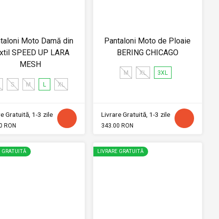
taloni Moto Damă din
Pantaloni Moto de Ploaie
xtil SPEED UP LARA
BERING CHICAGO
MESH
M
XL
3XL
S
M
L
XL
e Gratuită, 1-3 zile
Livrare Gratuită, 1-3 zile
0 RON
343.00 RON
E GRATUITĂ
LIVRARE GRATUITĂ