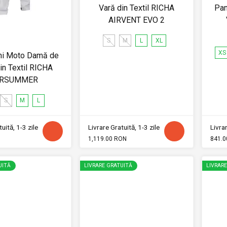
Vară din Textil RICHA
Pan
AIRVENT EVO 2
S
M
L
XL
XS
ni Moto Damă de
in Textil RICHA
IRSUMMER
S
M
L
uită, 1-3 zile
Livrare Gratuită, 1-3 zile
Livrar
1,119.00 RON
841.0
UITĂ
LIVRARE GRATUITĂ
LIVRAR