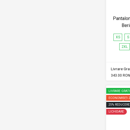
Pantalon
Ber
XS
S
2XL
Livrare Grat
343.00 RON
LIVRARE GRAT
ECONOMISIȚI
25
%
REDUCERE
LICHIDARE