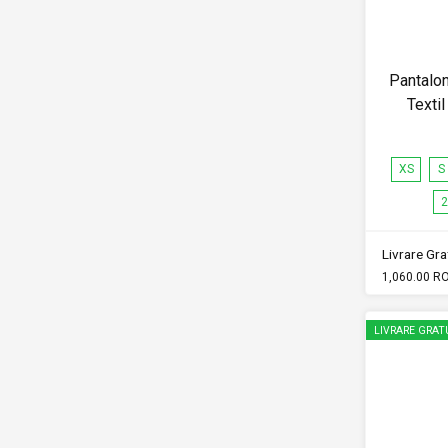
Pantalo
Texti
XS
S
2
Livrare Grat
1,060.00 R
LIVRARE GRAT