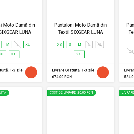
ni Moto Damă din
Pantaloni Moto Damă din
Pan
l SIXGEAR LUNA
Textil SIXGEAR LUNA
Te
M
L
XL
XS
S
M
L
XL
XS
XL
3XL
2XL
uită, 1-3 zile
Livrare Gratuită, 1-3 zile
Livrar
674.00 RON
524.0
UITĂ
COST DE LIVRARE: 20.00 RON
LIVRAR