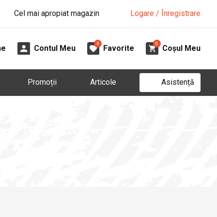
Cel mai apropiat magazin
Logare / Înregistrare
0
0
ne
Contul Meu
Favorite
Coșul Meu
Asistență
Promoții
Articole