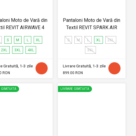
aloni Moto de Vară din
Pantaloni Moto de Vară din
xtil REVIT AIRWAVE 4
Textil REVIT SPARK AIR
S
M
L
XL
S
M
L
XL
2XL
2XL
3XL
4XL
3XL
e Gratuită, 1-3 zile
Livrare Gratuită, 1-3 zile
0 RON
899.00 RON
E GRATUITĂ
LIVRARE GRATUITĂ