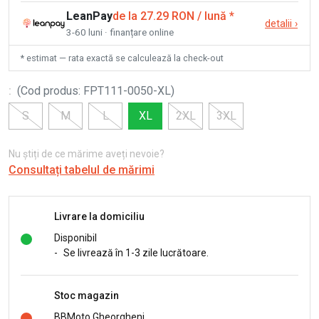
LeanPay
de la 27.29 RON / lună
*
detalii
›
3-60 luni · finanțare online
* estimat — rata exactă se calculează la check-out
:
(
Cod produs
:
FPT111-0050-XL
)
S
M
L
XL
2XL
3XL
Nu știți de ce mărime aveți nevoie?
Consultați tabelul de mărimi
Livrare la domiciliu
Disponibil
-
Se livrează în 1-3 zile lucrătoare.
Stoc magazin
BBMoto Gheorgheni