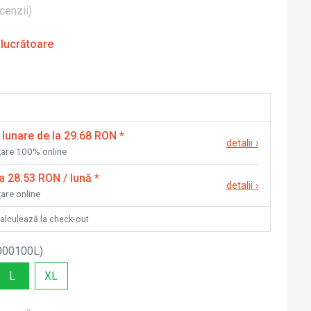
cenzii
)
 lucrătoare
 lunare de la 29.68 RON
*
detalii
›
nțare 100% online
la 28.53 RON / lună
*
detalii
›
țare online
calculează la check-out
000100L
)
L
XL