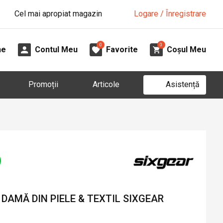
Cel mai apropiat magazin
Logare / Înregistrare
0
0
ne
Contul Meu
Favorite
Coșul Meu
Asistență
Promoții
Articole
DAMĂ DIN PIELE & TEXTIL SIXGEAR