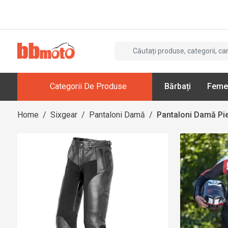
Categorii De Produse
Bărbați
Feme
Home
/
Sixgear
/
Pantaloni Damă
/
Pantaloni Damă Pi