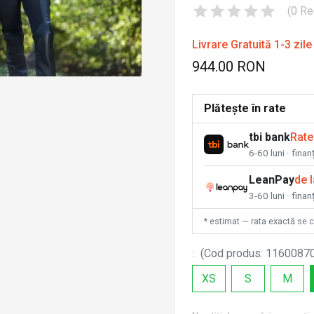
(
0
Re
Livrare Gratuită 1-3 zile
944.00 RON
Plătește în rate
tbi bank
Rate
6-60 luni · fina
LeanPay
de 
3-60 luni · finan
* estimat — rata exactă se 
:
(
Cod produs
:
1160087
XS
S
M