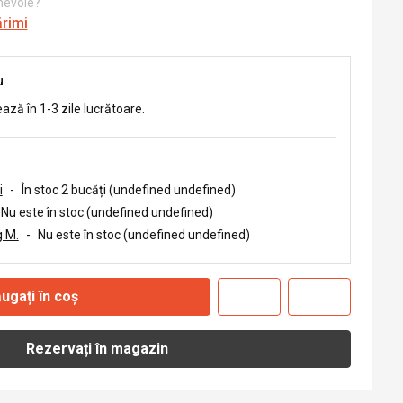
 nevoie?
ărimi
u
ează în 1-3 zile lucrătoare.
i
-
În stoc 2 bucăți (undefined undefined)
Nu este în stoc (undefined undefined)
 M.
-
Nu este în stoc (undefined undefined)
ugați în coș
Rezervați în magazin