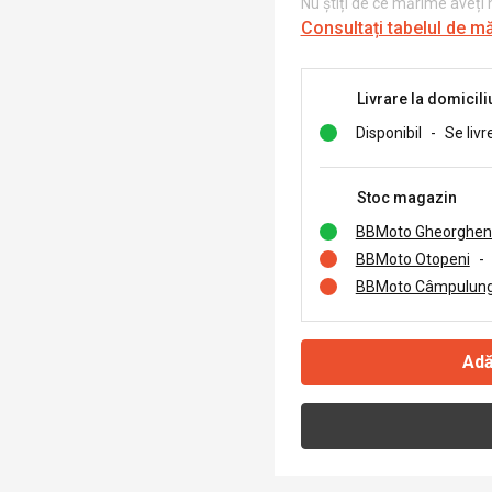
Nu știți de ce mărime aveți
Consultați tabelul de m
Livrare la domicili
Disponibil
-
Se livr
Stoc magazin
BBMoto Gheorghen
BBMoto Otopeni
-
BBMoto Câmpulung
Adă