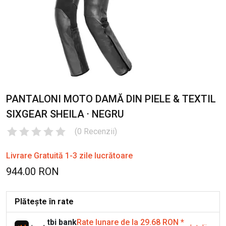
PANTALONI MOTO DAMĂ DIN PIELE & TEXTIL
SIXGEAR SHEILA · NEGRU
(
0
Recenzii
)
Livrare Gratuită 1-3 zile lucrătoare
944.00 RON
Plătește în rate
tbi bank
Rate lunare de la 29.68 RON
*