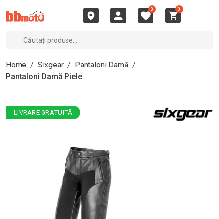
0
0
Home
/
Sixgear
/
Pantaloni Damă
/
Pantaloni Damă Piele
LIVRARE GRATUITĂ