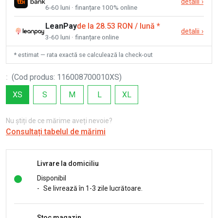
detalii
›
6-60 luni · finanțare 100% online
LeanPay
de la 28.53 RON / lună
*
detalii
›
3-60 luni · finanțare online
* estimat — rata exactă se calculează la check-out
:
(
Cod produs
:
116008700010XS
)
XS
S
M
L
XL
Nu știți de ce mărime aveți nevoie?
Consultați tabelul de mărimi
Livrare la domiciliu
Disponibil
-
Se livrează în 1-3 zile lucrătoare.
Stoc magazin