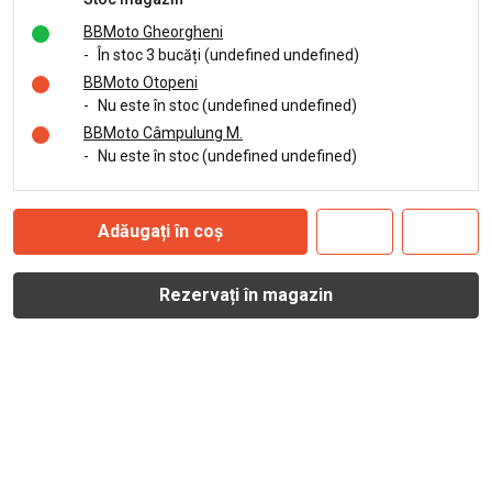
BBMoto Gheorgheni
-
În stoc 3 bucăți (undefined undefined)
BBMoto Otopeni
-
Nu este în stoc (undefined undefined)
BBMoto Câmpulung M.
-
Nu este în stoc (undefined undefined)
Adăugați în coș
Rezervați în magazin