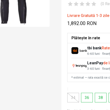
(
0
Re
Livrare Gratuită 1-3 zile
1,892.00 RON
Plătește în rate
tbi bank
Rate
6-60 luni · fina
LeanPay
de 
3-60 luni · finan
* estimat — rata exactă se 
:
34
36
38