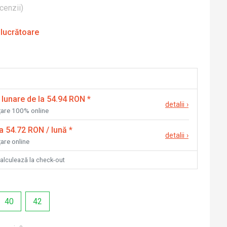
cenzii
)
 lucrătoare
 lunare de la 54.94 RON
*
detalii
›
nțare 100% online
la 54.72 RON / lună
*
detalii
›
țare online
calculează la check-out
40
42