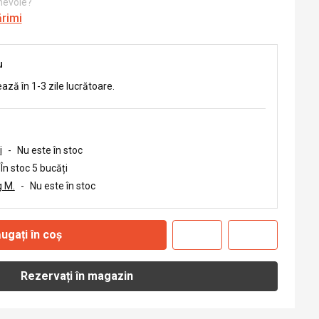
 nevoie?
ărimi
u
ează în 1-3 zile lucrătoare.
i
-
Nu este în stoc
În stoc 5 bucăți
 M.
-
Nu este în stoc
ugați în coș
Rezervați în magazin