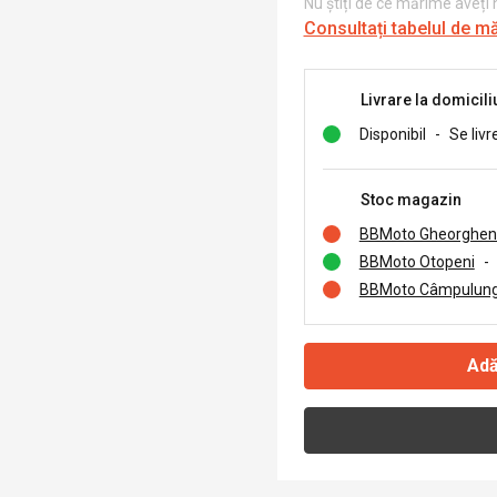
Nu știți de ce mărime aveți
Consultați tabelul de m
Livrare la domicili
Disponibil
-
Se livr
Stoc magazin
BBMoto Gheorghen
BBMoto Otopeni
-
BBMoto Câmpulung
Adă