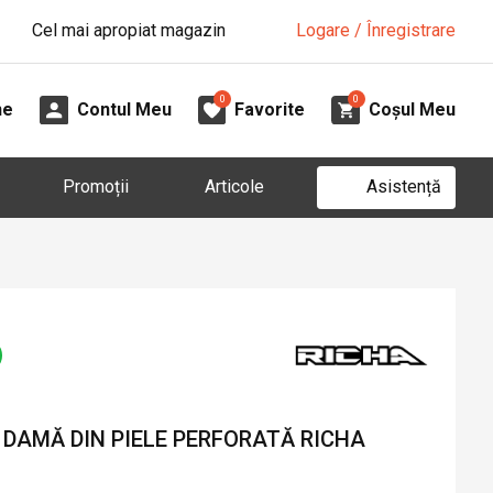
Cel mai apropiat magazin
Logare / Înregistrare
0
0
ne
Contul Meu
Favorite
Coșul Meu
Asistență
Promoții
Articole
DAMĂ DIN PIELE PERFORATĂ RICHA