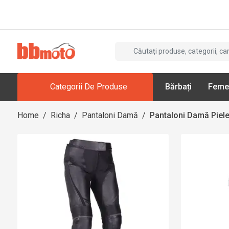
Categorii De Produse
Bărbați
Feme
Home
/
Richa
/
Pantaloni Damă
/
Pantaloni Damă Piel