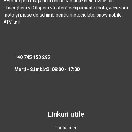
BBmoto prin magazinul online & magazinele fizice din
Gheorgheni și Otopeni vă oferă echipamente moto, accesorii
moto și piese de schimb pentru motociclete, snowmobile,
ATV-uri!
+40 745 153 295
Marți - Sâmbătă: 09:00 - 17:00
Linkuri utile
Contul meu