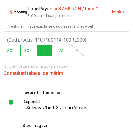
LeanPay
de la 37.68 RON / lună
*
detalii
›
3-60 luni · finanțare online
* estimat — rata exactă se calculează la check-out
:
(
Cod produs
:
1107100114-100RL000
)
2XL
3XL
L
M
XL
Nu știți de ce mărime aveți nevoie?
Consultați tabelul de mărimi
Livrare la domiciliu
Disponibil
-
Se livrează în 1-3 zile lucrătoare.
Stoc magazin