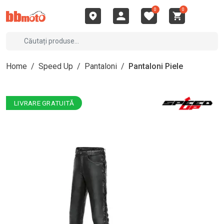
0
0
Home
/
Speed Up
/
Pantaloni
/
Pantaloni Piele
LIVRARE GRATUITĂ