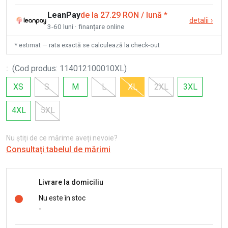
LeanPay
de la 27.29 RON / lună
*
detalii
›
3-60 luni · finanțare online
* estimat — rata exactă se calculează la check-out
:
(
Cod produs
:
114012100010XL
)
XS
S
M
L
XL
2XL
3XL
4XL
5XL
Nu știți de ce mărime aveți nevoie?
Consultați tabelul de mărimi
Livrare la domiciliu
Nu este în stoc
-