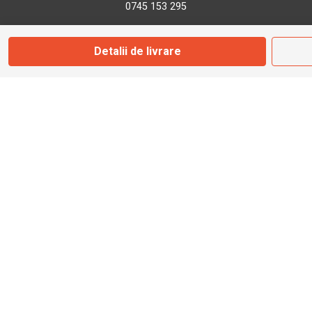
0745 153 295
Detalii de livrare
info@bbmoto.ro
Magazin
Otopeni
Str. Ferme D Nr. 2
Otopeni, Ilfov
Marți - Sâmbătă: 10:00 - 18:00
0755 141 155