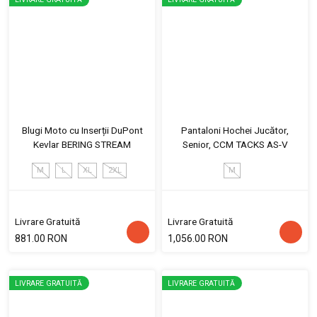
Blugi Moto cu Inserții DuPont
Pantaloni Hochei Jucător,
Kevlar BERING STREAM
Senior, CCM TACKS AS-V
M
L
XL
2XL
M
Livrare Gratuită
Livrare Gratuită
881.00 RON
1,056.00 RON
LIVRARE GRATUITĂ
LIVRARE GRATUITĂ