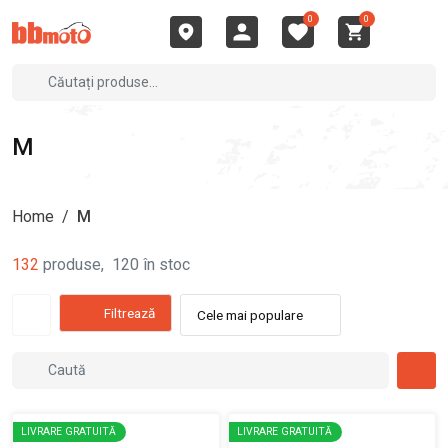
0
0
M
Home
/
M
132
produse
,
120
în stoc
Filtrează
Cele mai populare
LIVRARE GRATUITĂ
LIVRARE GRATUITĂ