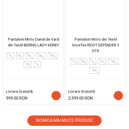
Pantaloni Moto Damă de Vară
Pantaloni Moto din Textil
din Textil BERING LADY KERBY
GoreTex REVIT DEFENDER 3
GTX
S
M
XL
2XL
3XL
S
M
L
XL
2XL
XS
L
3XL
Livrare Gratuită
Livrare Gratuită
999.00 RON
2,999.00 RON
ÎNCARCĂ MAI MULTE PRODUSE