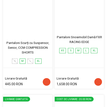
Pantaloni Snowmobil Damă FXR
RACING EDGE
Pantaloni Scurți cu Suspensor,
Senior, CCM COMPRESSION
XS
S
M
L
XL
SHORTS
S
M
L
XL
Livrare Gratuită
Livrare Gratuită
445.00 RON
1,658.00 RON
LIVRARE GRATUITĂ
COST DE LIVRARE: 20.00 RON