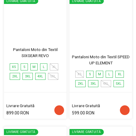
LIVRARE GRATUITĂ
LIVRARE GRATUITĂ
Pantaloni Moto din Textil
SIXGEAR REVO
Pantaloni Moto din Textil SPEED
UP ELEMENT
XS
S
M
L
XL
XS
S
M
L
XL
2XL
3XL
4XL
5XL
2XL
3XL
4XL
5XL
Livrare Gratuită
Livrare Gratuită
899.00 RON
599.00 RON
LIVRARE GRATUITĂ
LIVRARE GRATUITĂ