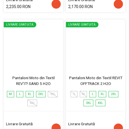
2,235.00 RON
2,170.00 RON
LIVRARE GRATUITĂ
LIVRARE GRATUITĂ
Pantaloni Moto din Textil
Pantaloni Moto din Textil REVIT
REV'IT! SAND 5 H2O
OFFTRACK 2 H2O
M
L
XL
2XL
3XL
S
M
L
XL
2XL
4XL
3XL
4XL
Livrare Gratuită
Livrare Gratuită