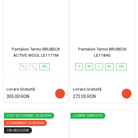
Pantaloni Termo BRUBECK
Pantaloni Termo BRUBECK
ACTIVE WOOL LE1171M
LE11840
M
L
2XL
S
M
L
XL
2XL
Livrare Gratuită
Livrare Gratuită
305.00 RON
272.00 RON
COST DE LIVRARE: 20.00 RON
LIVRARE GRATUITĂ
ECONOMISIȚI
16.00 RON
10
%
REDUCERE