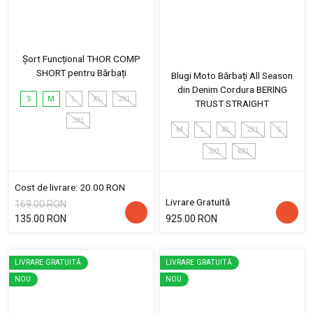
Șort Funcțional THOR COMP
SHORT pentru Bărbați
Blugi Moto Bărbați All Season
din Denim Cordura BERING
S
M
L
XL
2XL
TRUST STRAIGHT
3XL
M
L
XL
2XL
S
3XL
4XL
Cost de livrare: 20.00 RON
Livrare Gratuită
169.00 RON
135.00 RON
925.00 RON
LIVRARE GRATUITĂ
LIVRARE GRATUITĂ
NOU
NOU