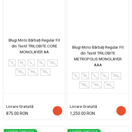
Blugi Moto Bărbați Regular Fit
din Textil TRILOBITE CORE
Blugi Moto Bărbați Regular Fit
MONOLAYER AA
din Textil TRILOBITE
METROPOLIS MONOLAYER
S
M
L
XL
2XL
AAA
3XL
4XL
5XL
S
M
L
XL
2XL
3XL
4XL
5XL
Livrare Gratuită
Livrare Gratuită
875.00 RON
1,250.00 RON
LIVRARE GRATUITĂ
LIVRARE GRATUITĂ