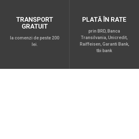
TRANSPORT
PLATĂ ÎN RATE
GRATUIT
prin BRD, Banca
Transilvania, Unicredit,
la comenzi de peste 200
Raiffeisen, Garanti Bank,
lei.
tbi bank