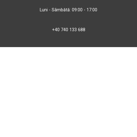
Luni - Sâmbătă: 09:00 - 17:00
+40 740 133 688
atv@bbmoto.ro
Magazin
BBmoto ATV Otopeni
Str. Ferme D Nr. 2
Otopeni, Ilfov