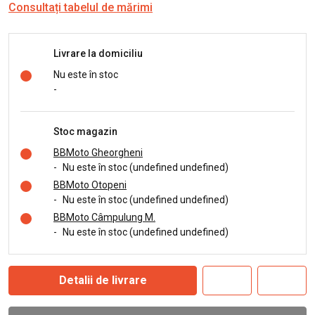
Consultați tabelul de mărimi
Livrare la domiciliu
Nu este în stoc
-
Stoc magazin
BBMoto Gheorgheni
-
Nu este în stoc (undefined undefined)
BBMoto Otopeni
-
Nu este în stoc (undefined undefined)
BBMoto Câmpulung M.
-
Nu este în stoc (undefined undefined)
Detalii de livrare