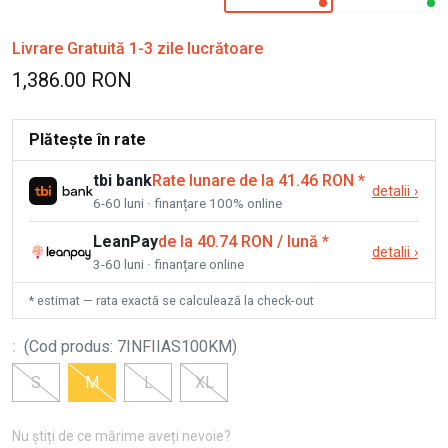
Livrare Gratuită 1-3 zile lucrătoare
1,386.00 RON
Plătește în rate
tbi bank
Rate lunare de la 41.46 RON
*
detalii
›
6-60 luni · finanțare 100% online
LeanPay
de la 40.74 RON / lună
*
detalii
›
3-60 luni · finanțare online
* estimat — rata exactă se calculează la check-out
:
(
Cod produs
:
7INFIIAS100KM
)
S
M
L
XL
Nu știți de ce mărime aveți nevoie?