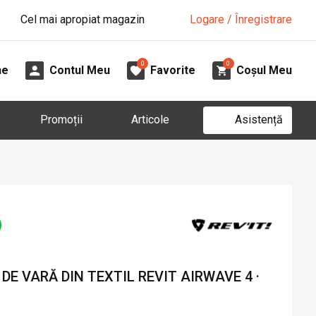
Cel mai apropiat magazin
Logare / Înregistrare
0
0
ne
Contul Meu
Favorite
Coșul Meu
Asistență
Promoții
Articole
E VARĂ DIN TEXTIL REVIT AIRWAVE 4 ·