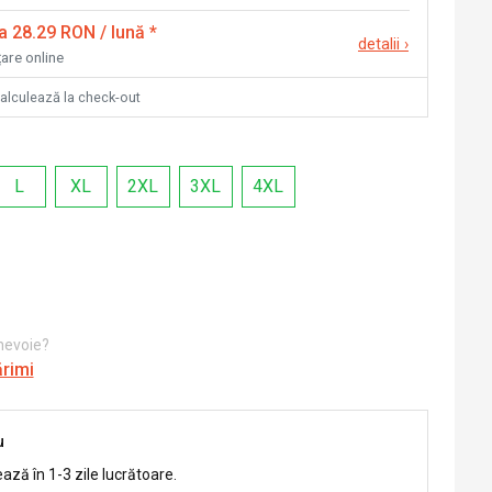
la 28.29 RON / lună
*
detalii
›
țare online
calculează la check-out
L
XL
2XL
3XL
4XL
 nevoie?
ărimi
u
ează în 1-3 zile lucrătoare.