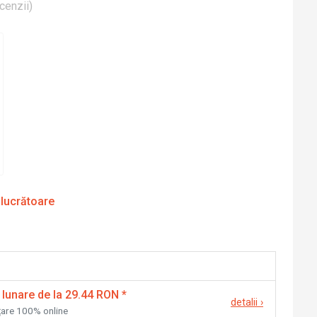
cenzii
)
 lucrătoare
 lunare de la 29.44 RON
*
detalii
›
nțare 100% online