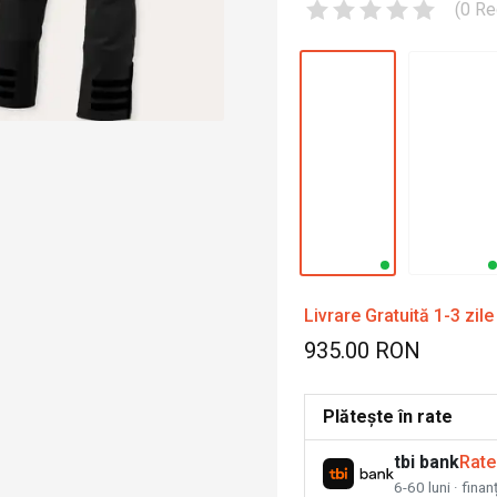
(
0
Re
Livrare Gratuită 1-3 zile
935.00 RON
Plătește în rate
tbi bank
Rate
6-60 luni · fina