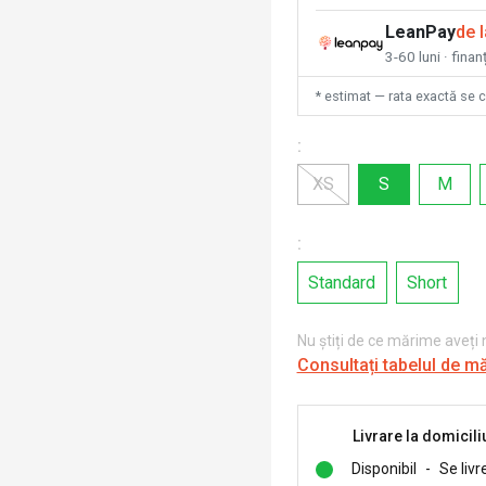
LeanPay
de 
3-60 luni · finan
* estimat — rata exactă se 
:
XS
S
M
:
Standard
Short
Nu știți de ce mărime aveți
Consultați tabelul de m
Livrare la domicili
Disponibil
-
Se livr