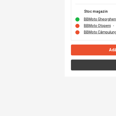
Stoc magazin
BBMoto Gheorghen
BBMoto Otopeni
-
BBMoto Câmpulung
Adă