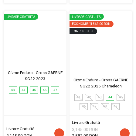
LIVRARE GRATUITĂ
LIVRARE GRATUITĂ
ECONOMISIȚI
562.00 RON
18
%
REDUCERE
Cizme Enduro - Cross GAERNE
SG22 2023
Cizme Enduro - Cross GAERNE
SG22 2025 Chameleon
43
44
45
46
47
41
42
43
44
45
46
47
48
49
Livrare Gratuită
Livrare Gratuită
3,145.00 RON
3,145.00 RON
2,583.00 RON