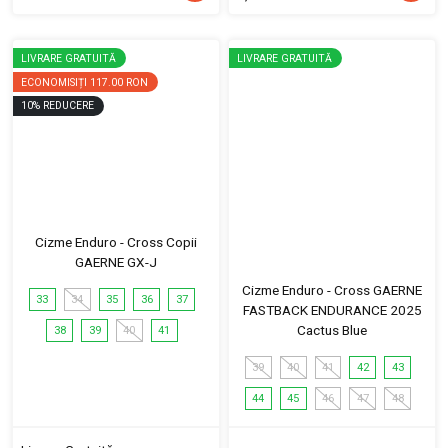
LIVRARE GRATUITĂ
LIVRARE GRATUITĂ
ECONOMISIȚI
117.00 RON
10
%
REDUCERE
Cizme Enduro - Cross Copii
GAERNE GX-J
Cizme Enduro - Cross GAERNE
33
34
35
36
37
FASTBACK ENDURANCE 2025
Cactus Blue
38
39
40
41
39
40
41
42
43
44
45
46
47
48