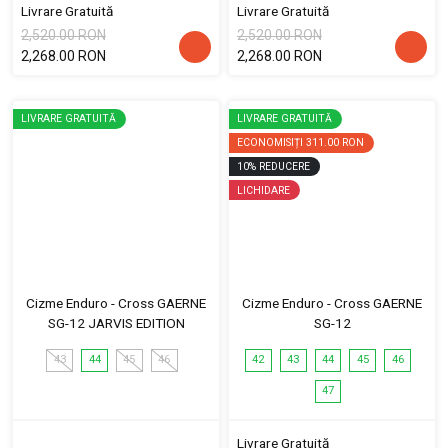
Livrare Gratuită
Livrare Gratuită
2,520.00 RON
2,520.00 RON
2,268.00 RON
2,268.00 RON
LIVRARE GRATUITĂ
LIVRARE GRATUITĂ
ECONOMISIȚI
311.00 RON
10
%
REDUCERE
LICHIDARE
Cizme Enduro - Cross GAERNE
Cizme Enduro - Cross GAERNE
SG-12 JARVIS EDITION
SG-12
43
44
45
46
42
43
44
45
46
47
Livrare Gratuită