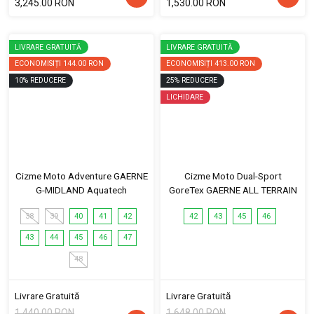
3,245.00 RON
1,530.00 RON
LIVRARE GRATUITĂ
LIVRARE GRATUITĂ
ECONOMISIȚI
144.00 RON
ECONOMISIȚI
413.00 RON
10
%
REDUCERE
25
%
REDUCERE
LICHIDARE
Cizme Moto Adventure GAERNE
Cizme Moto Dual-Sport
G-MIDLAND Aquatech
GoreTex GAERNE ALL TERRAIN
38
39
40
41
42
42
43
45
46
43
44
45
46
47
48
Livrare Gratuită
Livrare Gratuită
1,440.00 RON
1,648.00 RON