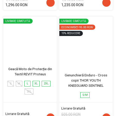
1,296.00 RON
1,235.00 RON
LIVRARE GRATUITĂ
LIVRARE GRATUITĂ
ECONOMISIȚI
95.00 RON
19
%
REDUCERE
Geacă Moto de Protecție din
Textil REVIT Proteus
Genunchieră Enduro - Cross
copii THOR YOUTH
S
M
L
XL
2XL
KNEEGUARD SENTINEL
3XL
S/M
Livrare Gratuită
Livrare Gratuită
505.00 RON