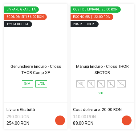
LIVRARE GRATUITĂ
COST DE LIVRARE: 20.00 RON
ECONOMISIȚI
36.00 RON
ECONOMISIȚI
22.00 RON
12
%
REDUCERE
20
%
REDUCERE
Genunchiere Enduro - Cross
Mănuși Enduro - Cross THOR
THOR Comp XP
SECTOR
S/M
L/XL
XS
S
M
L
XL
2XL
Livrare Gratuită
Cost de livrare: 20.00 RON
290.00 RON
110.00 RON
254.00 RON
88.00 RON