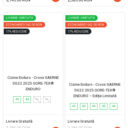
LIVRARE GRATUITĂ
LIVRARE GRATUITĂ
ECONOMISIȚI
562.00 RON
ECONOMISIȚI
562.00 RON
17
%
REDUCERE
17
%
REDUCERE
Cizme Enduro - Cross GAERNE
SG22 2025 GORE-TEX®
Cizme Enduro - Cross GAERNE
ENDURO
SG22 2025 GORE-TEX®
ENDURO – Ediție Limitată
43
44
45
46
42
43
44
45
46
Livrare Gratuită
Livrare Gratuită
3,285.00 RON
3,285.00 RON