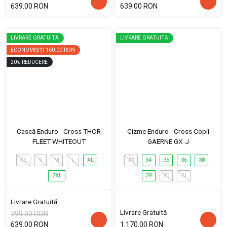
639.00 RON
639.00 RON
LIVRARE GRATUITĂ
LIVRARE GRATUITĂ
ECONOMISIȚI
160.00 RON
20
%
REDUCERE
Cască Enduro - Cross THOR
Cizme Enduro - Cross Copii
FLEET WHITEOUT
GAERNE GX-J
XS
S
M
L
XL
33
34
35
36
38
2XL
39
40
41
Livrare Gratuită
Livrare Gratuită
799.00 RON
639.00 RON
1,170.00 RON