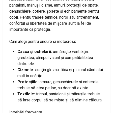
pantaloni, mănuși, cizme, armuri, protecții de spate,
genunchiere, cotiere, șosete și echipamente pentru
copii. Pentru trasee tehnice, noroi sau antrenament,
confortul și libertatea de mișcare sunt la fel de
importante ca protecția.
Cum alegi pentru enduro și motocross
Casca și ochelarii:
urmărește ventilația,
greutatea, câmpul vizual și compatibilitatea
dintre ele.
Cizmele:
susțin glezna, tibia și piciorul când stai
mult în scărițe.
Protecțiile:
armura, genunchierele și cotierele
trebuie să stea pe loc, nu doar să existe.
Textilele:
tricoul, pantalonii și mănușile trebuie
să lase corpul să se miște și să elimine căldura.
Întrebări frecvente