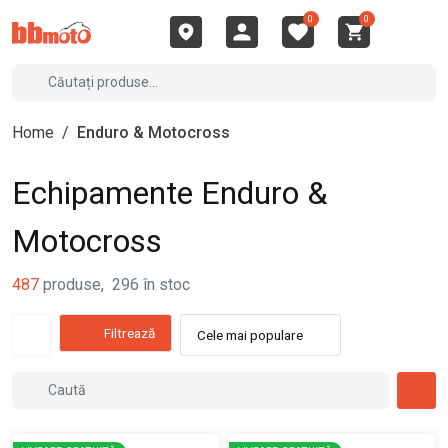
0
0
Home
/
Enduro & Motocross
Echipamente Enduro &
Motocross
487
produse
,
296
în stoc
Filtrează
Cele mai populare