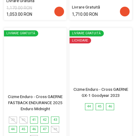
Livrare Gratuită
Livrare Gratuită
1,170.00 RON
1,053.00 RON
1,710.00 RON
LIVRARE GRATUITĂ
LIVRARE GRATUITĂ
LICHIDARE
Cizme Enduro - Cross GAERNE
GX-1 Goodyear 2023
Cizme Enduro - Cross GAERNE
FASTBACK ENDURANCE 2025
44
45
46
Enduro Midnight
39
40
41
42
43
44
45
46
47
48