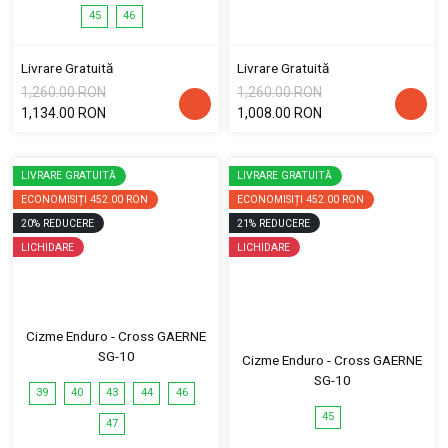
45
46
Livrare Gratuită
Livrare Gratuită
1,260.00 RON
1,260.00 RON
1,134.00 RON
1,008.00 RON
LIVRARE GRATUITĂ
LIVRARE GRATUITĂ
ECONOMISIȚI
452.00 RON
ECONOMISIȚI
452.00 RON
20
%
REDUCERE
21
%
REDUCERE
LICHIDARE
LICHIDARE
Cizme Enduro - Cross GAERNE
SG-10
Cizme Enduro - Cross GAERNE
SG-10
39
40
43
44
46
45
47