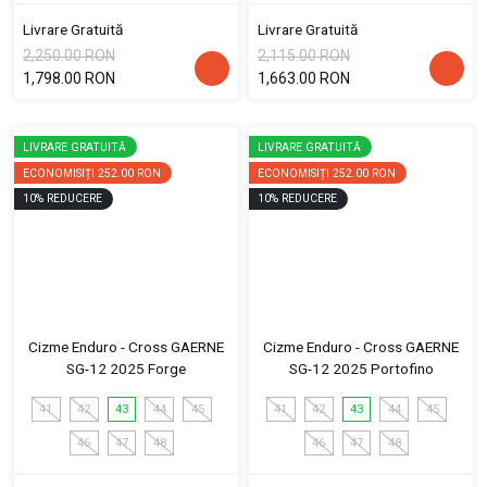
Livrare Gratuită
Livrare Gratuită
2,250.00 RON
2,115.00 RON
1,798.00 RON
1,663.00 RON
LIVRARE GRATUITĂ
LIVRARE GRATUITĂ
ECONOMISIȚI
252.00 RON
ECONOMISIȚI
252.00 RON
10
%
REDUCERE
10
%
REDUCERE
Cizme Enduro - Cross GAERNE
Cizme Enduro - Cross GAERNE
SG-12 2025 Forge
SG-12 2025 Portofino
41
42
43
44
45
41
42
43
44
45
46
47
48
46
47
48