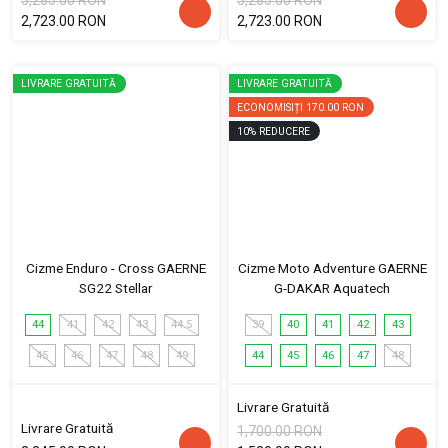
2,723.00 RON
2,723.00 RON
LIVRARE GRATUITĂ
LIVRARE GRATUITĂ
ECONOMISIȚI
170.00 RON
10
%
REDUCERE
Cizme Enduro - Cross GAERNE
Cizme Moto Adventure GAERNE
SG22 Stellar
G-DAKAR Aquatech
44
41
42
43
44.5
39
40
41
42
43
45
46
47
48
49
44
45
46
47
48
Livrare Gratuită
Livrare Gratuită
1,700.00 RON