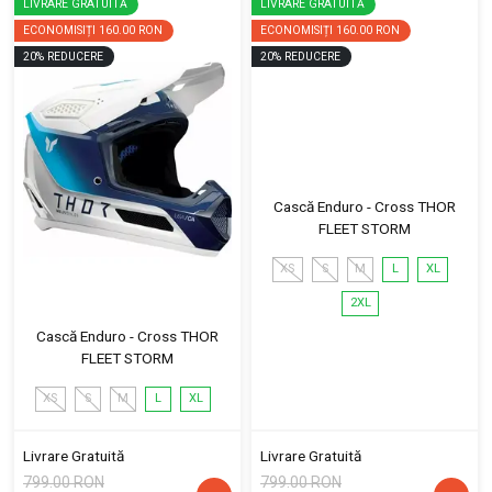
LIVRARE GRATUITĂ
LIVRARE GRATUITĂ
ECONOMISIȚI
160.00 RON
ECONOMISIȚI
160.00 RON
20
%
REDUCERE
20
%
REDUCERE
Cască Enduro - Cross THOR
FLEET STORM
XS
S
M
L
XL
2XL
Cască Enduro - Cross THOR
FLEET STORM
XS
S
M
L
XL
Livrare Gratuită
Livrare Gratuită
799.00 RON
799.00 RON