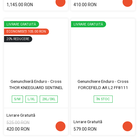
1,145.00 RON
410.00 RON
LIVRARE GRATUITĂ
LIVRARE GRATUITĂ
ECONOMISIȚI
105.00 RON
20
%
REDUCERE
Genunchieră Enduro - Cross
Genunchiere Enduro - Cross
THOR KNEEGUARD SENTINEL
FORCEFIELD AR L2 FF8111
S/M
L/XL
2XL/3XL
ÎN STOC
Livrare Gratuită
Livrare Gratuită
525.00 RON
420.00 RON
579.00 RON