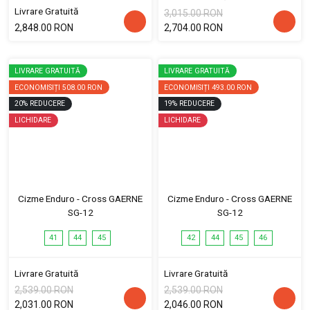
Livrare Gratuită
3,015.00 RON
2,848.00 RON
2,704.00 RON
LIVRARE GRATUITĂ
LIVRARE GRATUITĂ
ECONOMISIȚI
508.00 RON
ECONOMISIȚI
493.00 RON
20
%
REDUCERE
19
%
REDUCERE
LICHIDARE
LICHIDARE
Cizme Enduro - Cross GAERNE
Cizme Enduro - Cross GAERNE
SG-12
SG-12
41
44
45
42
44
45
46
Livrare Gratuită
Livrare Gratuită
2,539.00 RON
2,539.00 RON
2,031.00 RON
2,046.00 RON