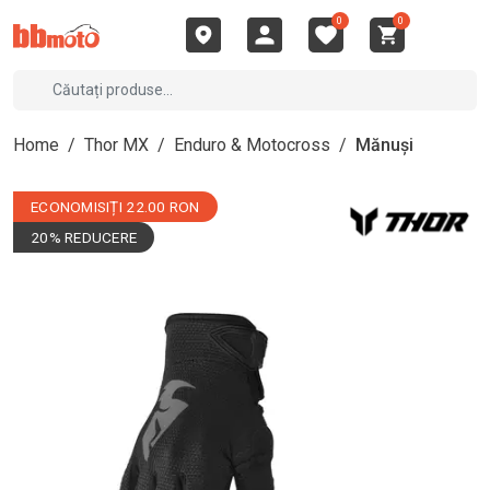
0
0
Home
/
Thor MX
/
Enduro & Motocross
/
Mănuși
ECONOMISIȚI 22.00 RON
20% REDUCERE