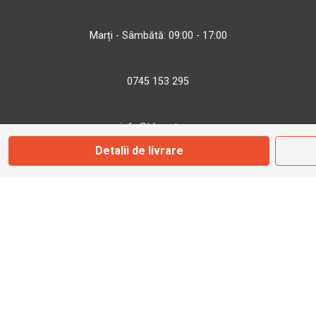
Marți - Sâmbătă: 09:00 - 17:00
0745 153 295
info@bbmoto.ro
Detalii de livrare
Magazin
Otopeni
Str. Ferme D Nr. 2
Otopeni, Ilfov