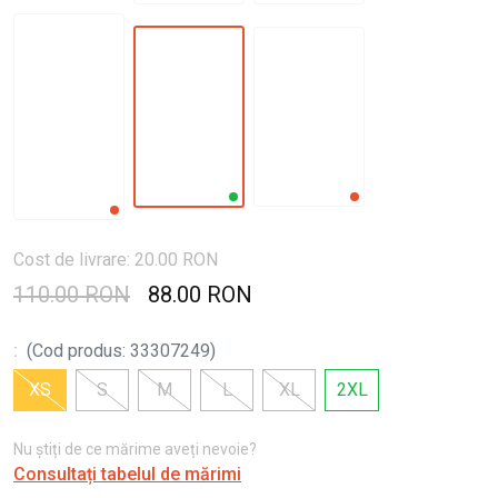
Cost de livrare: 20.00 RON
110.00 RON
88.00 RON
:
(
Cod produs
:
33307249
)
XS
S
M
L
XL
2XL
Nu știți de ce mărime aveți nevoie?
Consultați tabelul de mărimi