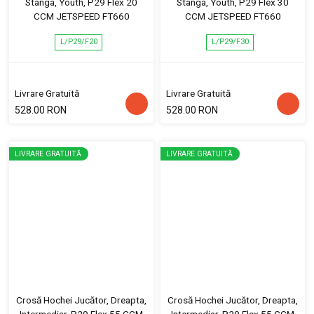
Stânga, Youth, P29 Flex 20
Stânga, Youth, P29 Flex 30
CCM JETSPEED FT660
CCM JETSPEED FT660
L/P29/F20
L/P29/F30
Livrare Gratuită
Livrare Gratuită
528.00 RON
528.00 RON
LIVRARE GRATUITĂ
LIVRARE GRATUITĂ
Crosă Hochei Jucător, Dreapta,
Crosă Hochei Jucător, Dreapta,
Intermediar, P29 Flex 55 CCM
Intermediar, P29 Flex 55 CCM