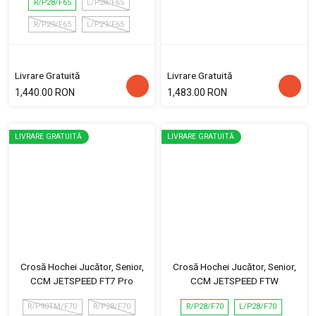
R/P28/F65
L/P28/F65
R/P29/F65
L/P29/F65
Livrare Gratuită
Livrare Gratuită
1,440.00 RON
1,483.00 RON
LIVRARE GRATUITĂ
LIVRARE GRATUITĂ
Crosă Hochei Jucător, Senior,
Crosă Hochei Jucător, Senior,
CCM JETSPEED FT7 Pro
CCM JETSPEED FTW
R/P90TM/F70
R/P28/F70
R/P28/F70
L/P28/F70