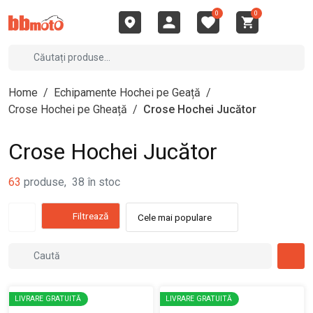
0
0
Home
/
Echipamente Hochei pe Geață
/
Crose Hochei pe Gheață
/
Crose Hochei Jucător
Crose Hochei Jucător
63
produse
,
38
în stoc
Filtrează
Cele mai populare
LIVRARE GRATUITĂ
LIVRARE GRATUITĂ