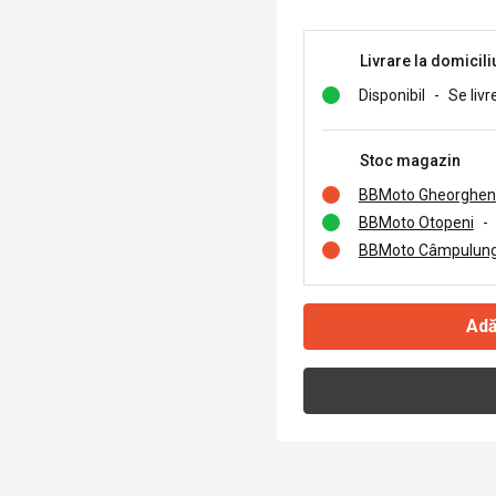
Livrare la domicili
Disponibil
-
Se livr
Stoc magazin
BBMoto Gheorghen
BBMoto Otopeni
-
BBMoto Câmpulung
Adă