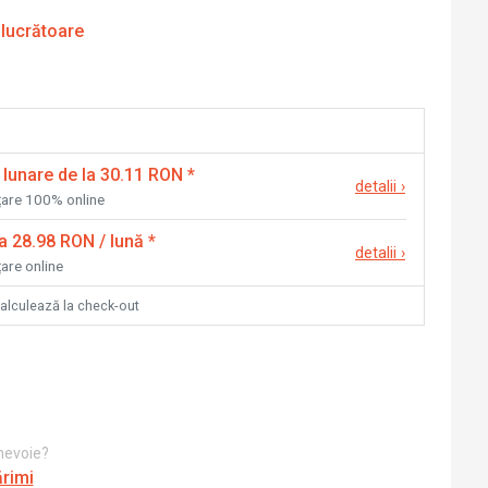
 lucrătoare
 lunare de la 30.11 RON
*
detalii
›
nțare 100% online
la 28.98 RON / lună
*
detalii
›
țare online
calculează la check-out
 nevoie?
ărimi