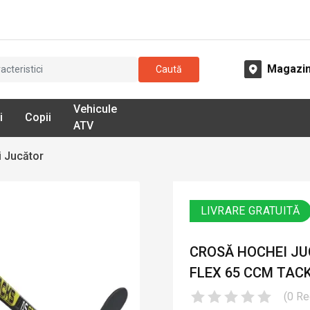
Magazi
Caută
Vehicule
i
Copii
ATV
 Jucător
LIVRARE GRATUITĂ
CROSĂ HOCHEI JUC
FLEX 65 CCM TACK
(
0
Re