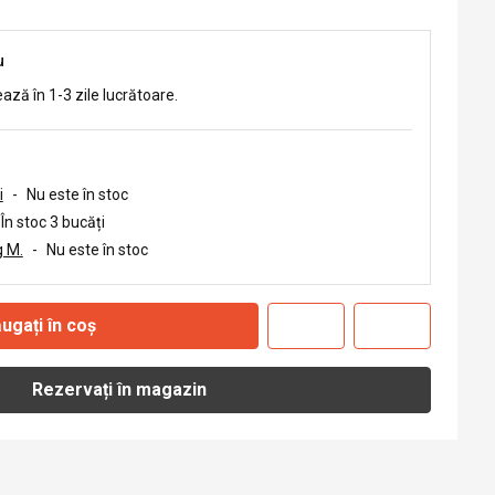
u
ează în 1-3 zile lucrătoare.
i
-
Nu este în stoc
În stoc 3 bucăți
 M.
-
Nu este în stoc
ugați în coș
Rezervați în magazin