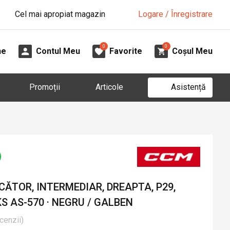
Cel mai apropiat magazin
Logare / Înregistrare
0
0
ne
Contul Meu
Favorite
Coșul Meu
Asistență
Promoții
Articole
ĂTOR, INTERMEDIAR, DREAPTA, P29,
S AS-570 · NEGRU / GALBEN
cenzii
)