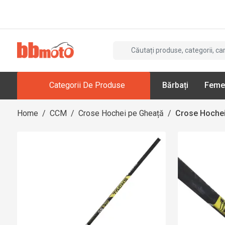
Categorii De Produse
Bărbați
Feme
Home
/
CCM
/
Crose Hochei pe Gheață
/
Crose Hochei