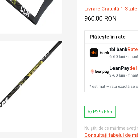
Livrare Gratuită 1-3 zile
960.00 RON
Plătește în rate
tbi bank
Rate
6-60 luni · fina
LeanPay
de 
3-60 luni · finan
* estimat — rata exactă se 
:
R/P29/F65
Nu știți de ce mărime aveți
Consultați tabelul de m