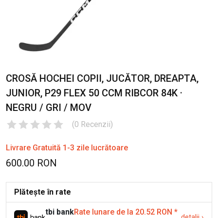
CROSĂ HOCHEI COPII, JUCĂTOR, DREAPTA,
JUNIOR, P29 FLEX 50 CCM RIBCOR 84K ·
NEGRU / GRI / MOV
(
0
Recenzii
)
Livrare Gratuită 1-3 zile lucrătoare
600.00 RON
Plătește în rate
tbi bank
Rate lunare de la 20.52 RON
*
detalii
›