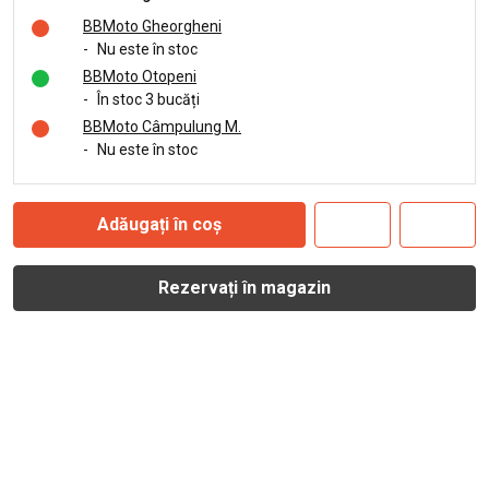
BBMoto Gheorgheni
-
Nu este în stoc
BBMoto Otopeni
-
În stoc 3 bucăți
BBMoto Câmpulung M.
-
Nu este în stoc
Adăugați în coș
Rezervați în magazin