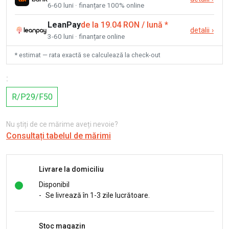
6-60 luni · finanțare 100% online
LeanPay
de la 19.04 RON / lună
*
detalii
›
3-60 luni · finanțare online
* estimat — rata exactă se calculează la check-out
:
R/P29/F50
Nu știți de ce mărime aveți nevoie?
Consultați tabelul de mărimi
Livrare la domiciliu
Disponibil
-
Se livrează în 1-3 zile lucrătoare.
Stoc magazin