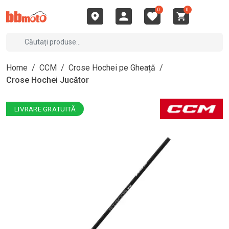
0
0
Home
/
CCM
/
Crose Hochei pe Gheață
/
Crose Hochei Jucător
LIVRARE GRATUITĂ