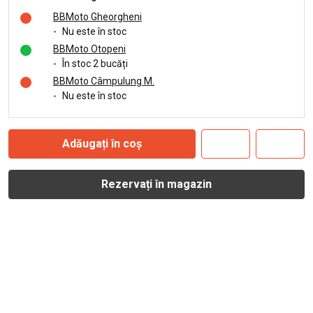
BBMoto Gheorgheni
-
Nu este în stoc
BBMoto Otopeni
-
În stoc 2 bucăți
BBMoto Câmpulung M.
-
Nu este în stoc
Adăugați în coș
Rezervați în magazin