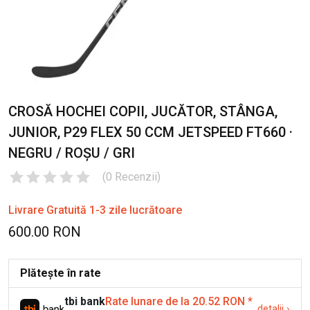
CROSĂ HOCHEI COPII, JUCĂTOR, STÂNGA,
JUNIOR, P29 FLEX 50 CCM JETSPEED FT660 ·
NEGRU / ROȘU / GRI
(
0
Recenzii
)
Livrare Gratuită 1-3 zile lucrătoare
600.00 RON
Plătește în rate
tbi bank
Rate lunare de la 20.52 RON
*
detalii
›