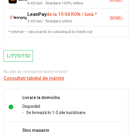
6-60 luni · finanțare 100% online
LeanPay
de la 19.04 RON / lună
*
detalii
›
3-60 luni · finanțare online
* estimat — rata exactă se calculează la check-out
:
L/P29/F50
Nu știți de ce mărime aveți nevoie?
Consultați tabelul de mărimi
Livrare la domiciliu
Disponibil
-
Se livrează în 1-3 zile lucrătoare.
Stoc magazin