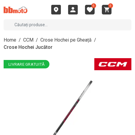
0
0
Home
/
CCM
/
Crose Hochei pe Gheață
/
Crose Hochei Jucător
LIVRARE GRATUITĂ