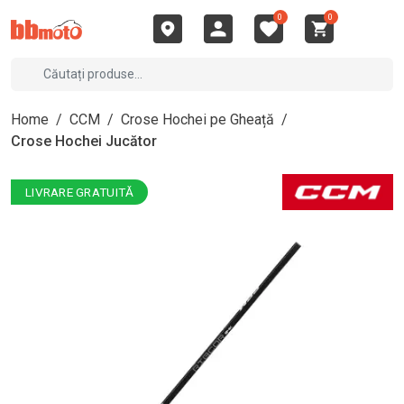
0
0
Home
/
CCM
/
Crose Hochei pe Gheață
/
Crose Hochei Jucător
LIVRARE GRATUITĂ