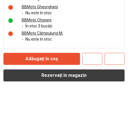
BBMoto Gheorgheni
-
Nu este în stoc
BBMoto Otopeni
-
În stoc 3 bucăți
BBMoto Câmpulung M.
-
Nu este în stoc
Adăugați în coș
Rezervați în magazin