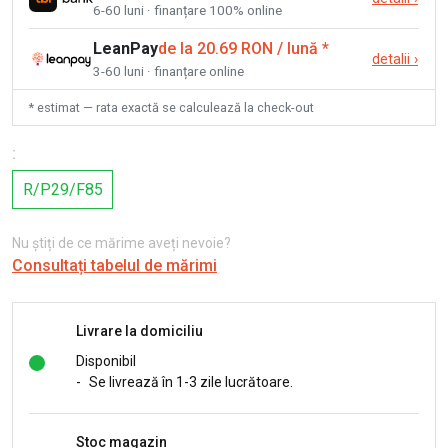
6-60 luni · finanțare 100% online
LeanPay
de la 20.69 RON / lună
*
detalii
›
3-60 luni · finanțare online
* estimat — rata exactă se calculează la check-out
:
R/P29/F85
Nu știți de ce mărime aveți nevoie?
Consultați tabelul de mărimi
Livrare la domiciliu
Disponibil
-
Se livrează în 1-3 zile lucrătoare.
Stoc magazin