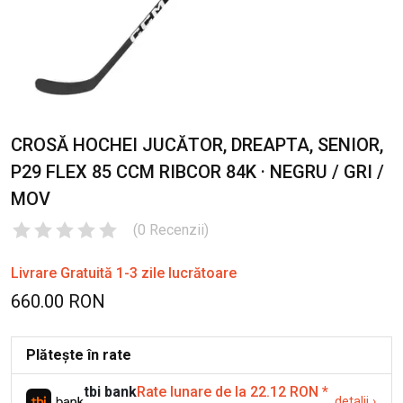
CROSĂ HOCHEI JUCĂTOR, DREAPTA, SENIOR,
P29 FLEX 85 CCM RIBCOR 84K · NEGRU / GRI /
MOV
(
0
Recenzii
)
Livrare Gratuită 1-3 zile lucrătoare
660.00 RON
Plătește în rate
tbi bank
Rate lunare de la 22.12 RON
*
detalii
›