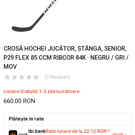
CROSĂ HOCHEI JUCĂTOR, STÂNGA, SENIOR,
P29 FLEX 85 CCM RIBCOR 84K · NEGRU / GRI /
MOV
(
0
Recenzii
)
Livrare Gratuită 1-3 zile lucrătoare
660.00 RON
Plătește în rate
tbi bank
Rate lunare de la 22.12 RON
*
detalii
›