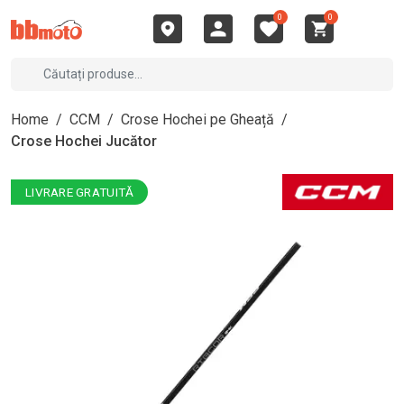
0
0
Home
/
CCM
/
Crose Hochei pe Gheață
/
Crose Hochei Jucător
LIVRARE GRATUITĂ