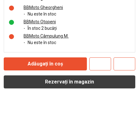
BBMoto Gheorgheni
-
Nu este în stoc
BBMoto Otopeni
-
În stoc 2 bucăți
BBMoto Câmpulung M.
-
Nu este în stoc
Adăugați în coș
Rezervați în magazin