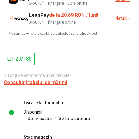
6-60 luni · finanțare 100% online
LeanPay
de la 20.69 RON / lună
*
detalii
›
3-60 luni · finanțare online
* estimat — rata exactă se calculează la check-out
:
L/P29/F85
Nu știți de ce mărime aveți nevoie?
Consultați tabelul de mărimi
Livrare la domiciliu
Disponibil
-
Se livrează în 1-3 zile lucrătoare.
Stoc magazin