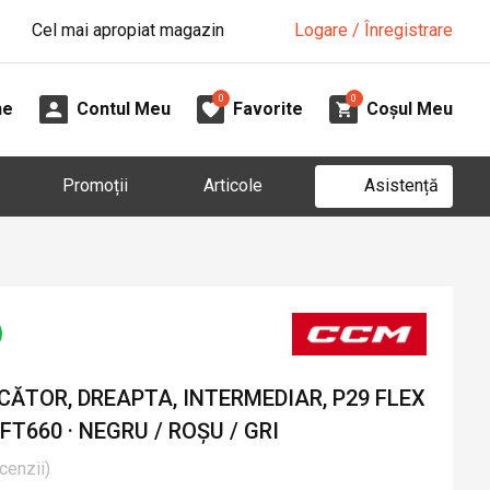
Cel mai apropiat magazin
Logare / Înregistrare
0
0
ne
Contul Meu
Favorite
Coșul Meu
Asistență
Promoții
Articole
ĂTOR, DREAPTA, INTERMEDIAR, P29 FLEX
T660 · NEGRU / ROȘU / GRI
cenzii
)