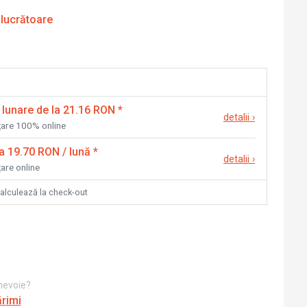
 lucrătoare
 lunare de la 21.16 RON
*
detalii
›
nțare 100% online
la 19.70 RON / lună
*
detalii
›
țare online
calculează la check-out
 nevoie?
ărimi