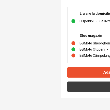
Livrare la domicili
Disponibil
-
Se livr
Stoc magazin
BBMoto Gheorghen
BBMoto Otopeni
-
BBMoto Câmpulung
Adă