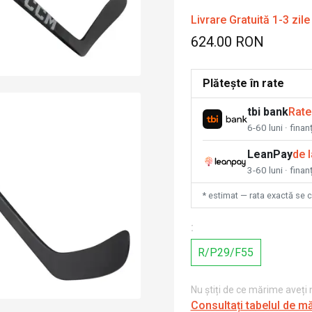
Livrare Gratuită 1-3 zile
624.00 RON
Plătește în rate
tbi bank
Rate
6-60 luni · fina
LeanPay
de 
3-60 luni · finan
* estimat — rata exactă se 
:
R/P29/F55
Nu știți de ce mărime aveți
Consultați tabelul de m