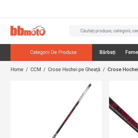
Categorii De Produse
Bărbați
Feme
Home
/
CCM
/
Crose Hochei pe Gheață
/
Crose Hochei