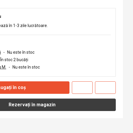
u
ează în 1-3 zile lucrătoare.
i
-
Nu este în stoc
În stoc 2 bucăți
 M.
-
Nu este în stoc
ugați în coș
Rezervați în magazin