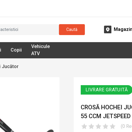
Magazi
Caută
Vehicule
i
Copii
ATV
 Jucător
LIVRARE GRATUITĂ
CROSĂ HOCHEI JUC
55 CCM JETSPEED F
(
0
Re