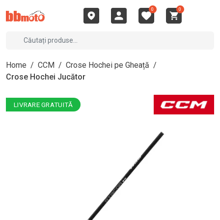
0
0
Home
/
CCM
/
Crose Hochei pe Gheață
/
Crose Hochei Jucător
LIVRARE GRATUITĂ