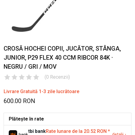
CROSĂ HOCHEI COPII, JUCĂTOR, STÂNGA,
JUNIOR, P29 FLEX 40 CCM RIBCOR 84K ·
NEGRU / GRI / MOV
(
0
Recenzii
)
Livrare Gratuită 1-3 zile lucrătoare
600.00 RON
Plătește în rate
tbi bank
Rate lunare de la 20.52 RON
*
detalii
›