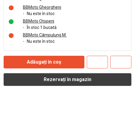
BBMoto Gheorgheni
-
Nu este în stoc
BBMoto Otopeni
-
În stoc 1 bucată
BBMoto Câmpulung M.
-
Nu este în stoc
Adăugați în coș
Rezervați în magazin