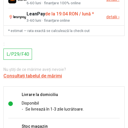
6-60 luni · finanțare 100% online
LeanPay
de la 19.04 RON / lună
*
detalii
›
3-60 luni · finanțare online
* estimat — rata exactă se calculează la check-out
:
L/P29/F40
Nu știți de ce mărime aveți nevoie?
Consultați tabelul de mărimi
Livrare la domiciliu
Disponibil
-
Se livrează în 1-3 zile lucrătoare.
Stoc magazin