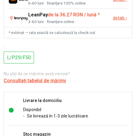
6-60 luni · finanțare 100% online
LeanPay
de la 36.27 RON / lună
*
detalii
›
3-60 luni · finanțare online
* estimat — rata exactă se calculează la check-out
:
L/P29/F50
Nu știți de ce mărime aveți nevoie?
Consultați tabelul de mărimi
Livrare la domiciliu
Disponibil
-
Se livrează în 1-3 zile lucrătoare.
Stoc magazin