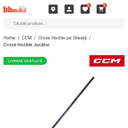
0
0
Home
/
CCM
/
Crose Hochei pe Gheață
/
Crose Hochei Jucător
LIVRARE GRATUITĂ