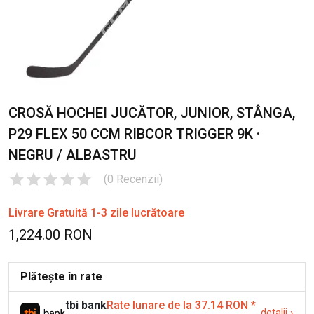
CROSĂ HOCHEI JUCĂTOR, JUNIOR, STÂNGA,
P29 FLEX 50 CCM RIBCOR TRIGGER 9K ·
NEGRU / ALBASTRU
(
0
Recenzii
)
Livrare Gratuită 1-3 zile lucrătoare
1,224.00 RON
Plătește în rate
tbi bank
Rate lunare de la 37.14 RON
*
detalii
›