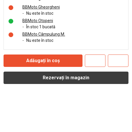
BBMoto Gheorgheni
-
Nu este în stoc
BBMoto Otopeni
-
În stoc 1 bucată
BBMoto Câmpulung M.
-
Nu este în stoc
Adăugați în coș
Rezervați în magazin