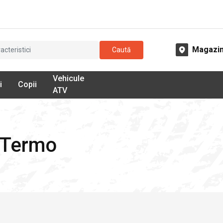
Magazi
Caută
Vehicule
i
Copii
ATV
 Termo