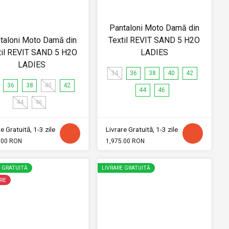
Pantaloni Moto Damă din
taloni Moto Damă din
Textil REVIT SAND 5 H2O
til REVIT SAND 5 H2O
LADIES
LADIES
34
36
38
40
42
36
38
40
42
44
46
44
46
e Gratuită, 1-3 zile
Livrare Gratuită, 1-3 zile
.00 RON
1,975.00 RON
E GRATUITĂ
LIVRARE GRATUITĂ
RE