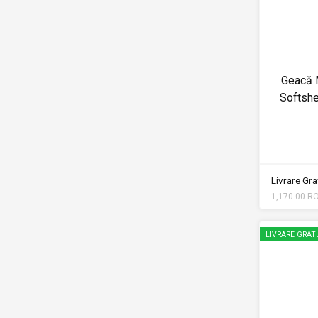
Geacă 
Softsh
Livrare Grat
1,170.00 R
LIVRARE GRAT