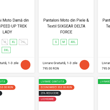
ni Moto Damă din
Pantaloni Moto din Piele &
Pant
 SPEED UP TREK
Textil SIXGEAR DELTA
Te
LADY
FORCE
M
XL
2XL
S
M
4XL
3XL
uită, 1-3 zile
Livrare Gratuită, 1-3 zile
Livrar
795.00 RON
795.0
UITĂ
LIVRARE GRATUITĂ
LIVRAR
353.00 RON
ECONOMISIȚI
353.00 RON
25
%
REDUCERE
LICHIDARE