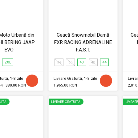
Moto Urbană din
Geacă Snowmobil Damă
Ge
ell BERING JAAP
FXR RACING ADRENALINE
EVO
F.A.S.T.
2XL
34
36
40
42
44
uită, 1-3 zile
Livrare Gratuită, 1-3 zile
Livrar
ON
880.00 RON
1,965.00 RON
2,010
UITĂ
LIVRARE GRATUITĂ
LIVRAR