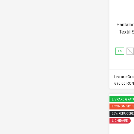
Pantalo
Textil
XS
S
Livrare Grat
690.00 RON
LIVRARE GRAT
ECONOMISIȚI
25
%
REDUCERE
LICHIDARE