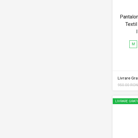
Pantalo
Texti
M
Livrare Grat
950.00 RON
LIVRARE GRAT