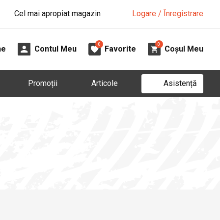
Cel mai apropiat magazin
Logare / Înregistrare
0
0
ne
Contul Meu
Favorite
Coșul Meu
Asistență
Promoții
Articole