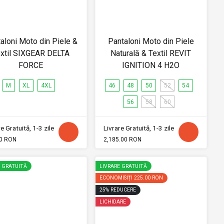
aloni Moto din Piele &
Pantaloni Moto din Piele
xtil SIXGEAR DELTA
Naturală & Textil REVIT
FORCE
IGNITION 4 H2O
M
XL
4XL
46
48
50
52
54
56
58
60
e Gratuită, 1-3 zile
Livrare Gratuită, 1-3 zile
0 RON
2,185.00 RON
E GRATUITĂ
LIVRARE GRATUITĂ
ECONOMISIȚI
225.00 RON
25
%
REDUCERE
LICHIDARE