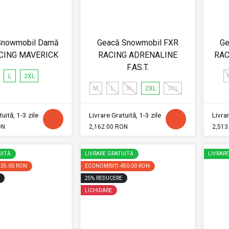
Snowmobil Damă
Geacă Snowmobil FXR
Ge
CING MAVERICK
RACING ADRENALINE
RAC
F.AS.T.
L
2XL
M
L
XL
2XL
3XL
uită, 1-3 zile
Livrare Gratuită, 1-3 zile
Livrar
ON
2,162.00 RON
2,513
UITĂ
LIVRARE GRATUITĂ
LIVRAR
235.00 RON
ECONOMISIȚI
450.00 RON
25
%
REDUCERE
LICHIDARE