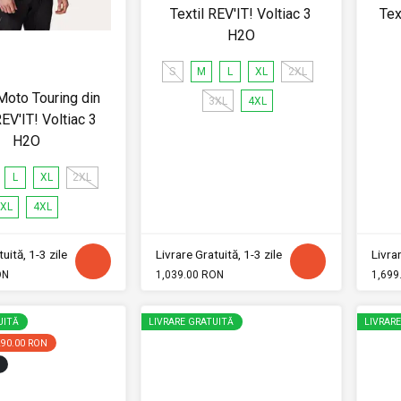
Textil REV'IT! Voltiac 3
Tex
H2O
S
M
L
XL
2XL
oto Touring din
3XL
4XL
REV'IT! Voltiac 3
H2O
L
XL
2XL
XL
4XL
uită, 1-3 zile
Livrare Gratuită, 1-3 zile
Livrar
ON
1,039.00 RON
1,699
UITĂ
LIVRARE GRATUITĂ
LIVRAR
290.00 RON