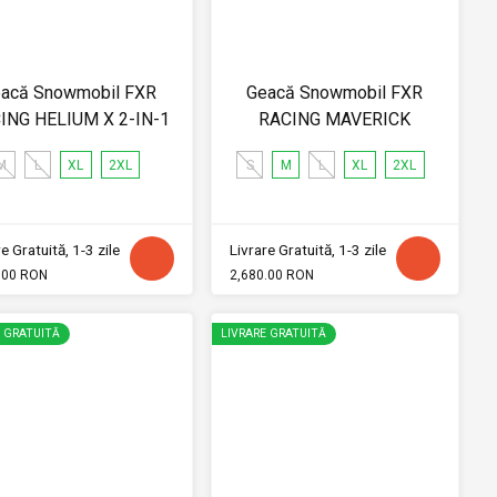
acă Snowmobil FXR
Geacă Snowmobil FXR
ING HELIUM X 2-IN-1
RACING MAVERICK
M
L
XL
2XL
S
M
L
XL
2XL
e Gratuită, 1-3 zile
Livrare Gratuită, 1-3 zile
.00 RON
2,680.00 RON
E GRATUITĂ
LIVRARE GRATUITĂ