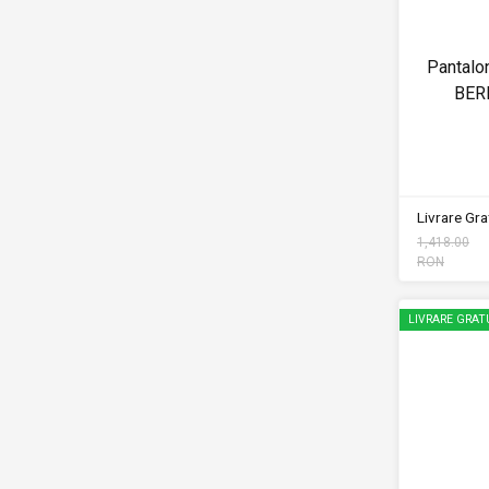
Pantalon
BER
Livrare Grat
1,418.00
RON
LIVRARE GRAT