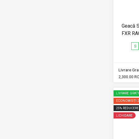
Geacă 
FXR RA
S
Livrare Grat
2,300.00 R
LIVRARE GRAT
ECONOMISIȚI
25
%
REDUCERE
LICHIDARE