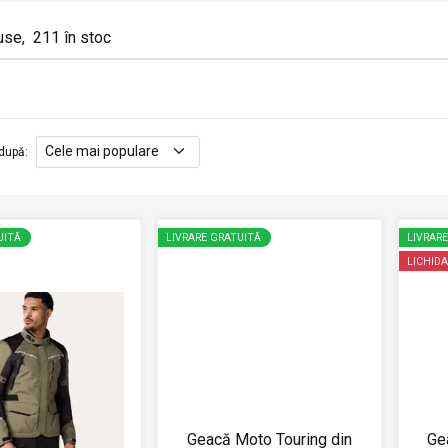
use
,
211
în stoc
după
:
UITĂ
LIVRARE GRATUITĂ
LIVRAR
LICHIDA
Geacă Moto Touring din
Ge