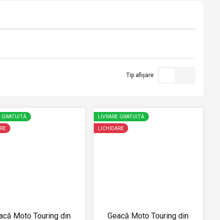
Tip afișare
E GRATUITĂ
LIVRARE GRATUITĂ
RE
LICHIDARE
acă Moto Touring din
Geacă Moto Touring din