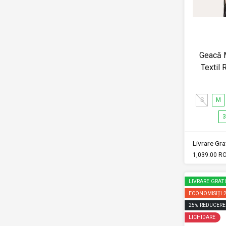
Geacă M
Textil 
S
M
3
Livrare Grat
1,039.00 R
LIVRARE GRAT
ECONOMISIȚI
25
%
REDUCERE
LICHIDARE