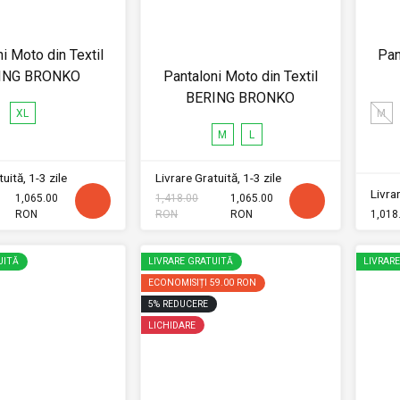
i Moto din Textil
Pan
ING BRONKO
Pantaloni Moto din Textil
BERING BRONKO
XL
M
M
L
uită, 1-3 zile
Livrare Gratuită, 1-3 zile
Livrar
1,065.00
1,418.00
1,065.00
RON
RON
RON
1,018
UITĂ
LIVRARE GRATUITĂ
LIVRAR
ECONOMISIȚI
59.00 RON
5
%
REDUCERE
LICHIDARE