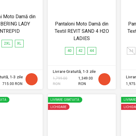
ni Moto Damă din
l BERING LADY
Pantaloni Moto Damă din
Pan
INTREPID
Textil REVIT SAND 4 H2O
Tex
LADIES
2XL
XL
40
42
44
34
Livrare Gratuită, 1-3 zile
uită, 1-3 zile
Livrar
1,799.00
1,349.00
715.00 RON
RON
RON
1,975
UITĂ
LIVRARE GRATUITĂ
LIVRAR
LICHIDARE
LICHIDA