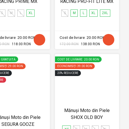
RACING PRIME MX
RACING PRO-FIT LITE MX
S
M
L
XL
S
M
L
XL
2XL
de livrare: 20.00 RON
Cost de livrare: 20.00 RON
0 RON
118.00 RON
172.00 RON
138.00 RON
E GRATUITĂ
COST DE LIVRARE: 20.00 RON
ISIȚI
29.00 RON
ECONOMISIȚI
39.00 RON
UCERE
20
%
REDUCERE
RE
Mănuși Moto din Piele
nuși Moto din Piele
SHOX OLD BOY
SEGURA GOOZE