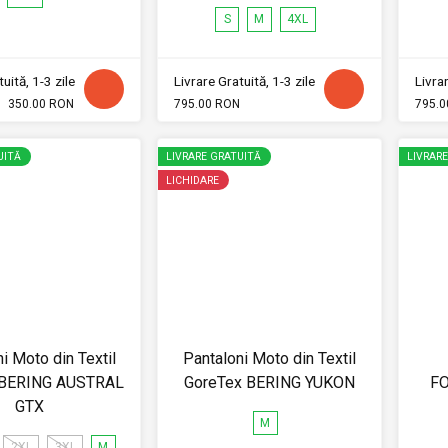
S
M
4XL
uită, 1-3 zile
Livrare Gratuită, 1-3 zile
Livrar
350.00 RON
795.00 RON
795.0
UITĂ
LIVRARE GRATUITĂ
LIVRAR
LICHIDARE
i Moto din Textil
Pantaloni Moto din Textil
 BERING AUSTRAL
GoreTex BERING YUKON
FO
GTX
M
2XL
3XL
M