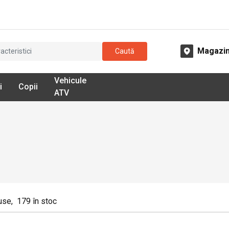
Magazi
Caută
Vehicule
i
Copii
ATV
use
,
179
în stoc