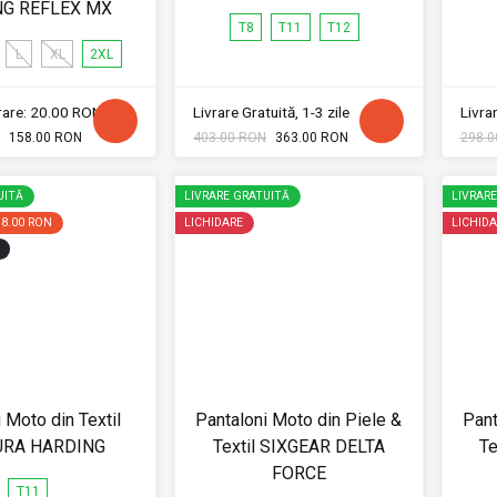
NG REFLEX MX
T8
T11
T12
L
XL
2XL
vrare: 20.00 RON
Livrare Gratuită, 1-3 zile
Livrar
158.00 RON
403.00 RON
363.00 RON
298.0
UITĂ
LIVRARE GRATUITĂ
LIVRAR
38.00 RON
LICHIDARE
LICHIDA
 Moto din Textil
Pantaloni Moto din Piele &
Pant
URA HARDING
Textil SIXGEAR DELTA
Te
FORCE
T11