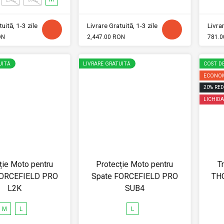
uită, 1-3 zile
Livrare Gratuită, 1-3 zile
Livrar
ON
2,447.00 RON
781.0
UITĂ
LIVRARE GRATUITĂ
COST DE
ECONOM
20
%
RED
LICHIDA
ție Moto pentru
Protecție Moto pentru
T
FORCEFIELD PRO
Spate FORCEFIELD PRO
TH
L2K
SUB4
M
L
L