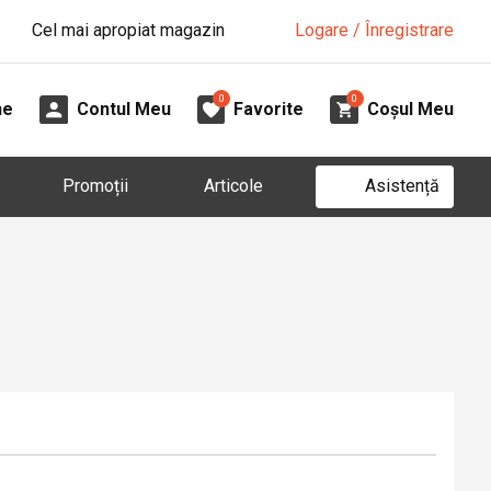
Cel mai apropiat magazin
Logare / Înregistrare
0
0
ne
Contul Meu
Favorite
Coșul Meu
Asistență
Promoții
Articole