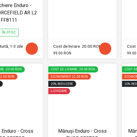
hiere Enduro -
ORCEFIELD AR L2
FF8111
ÎN STOC
uită, 1-3 zile
Cost de livrare: 20.00 RON
Cost 
99.00 RON
99.00
RE: 20.00 RON
COST DE LIVRARE: 20.00 RON
COST DE
22.00 RON
ECONOMISIȚI
22.00 RON
ECONOM
20
%
REDUCERE
20
%
RED
LICHIDARE
 Enduro - Cross
Mănuși Enduro - Cross
Măn