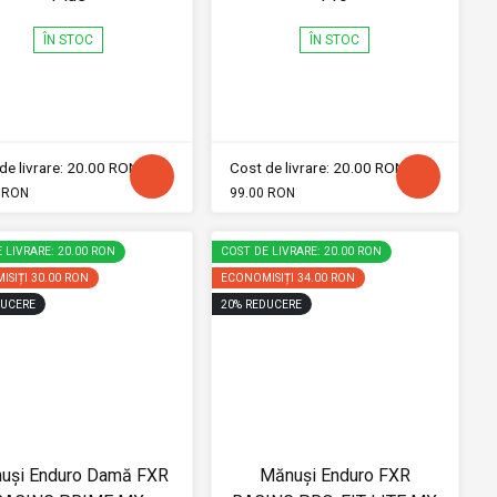
ÎN STOC
ÎN STOC
de livrare: 20.00 RON
Cost de livrare: 20.00 RON
 RON
99.00 RON
 LIVRARE: 20.00 RON
COST DE LIVRARE: 20.00 RON
ISIȚI
30.00 RON
ECONOMISIȚI
34.00 RON
UCERE
20
%
REDUCERE
uși Enduro Damă FXR
Mănuși Enduro FXR