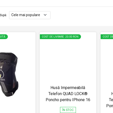
după
:
UITĂ
COST DE LIVRARE: 20.00 RON
COST DE
Husă Impermeabilă
Telefon QUAD LOCK®
Poncho pentru IPhone 16
T
Pon
ÎN STOC