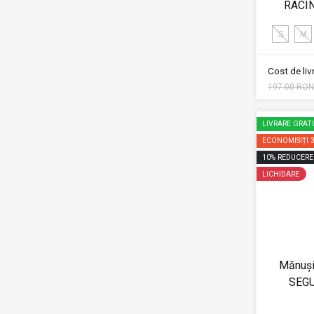
RACI
S
M
Cost de li
197.00 RON
LIVRARE GRAT
ECONOMISIȚI
10
%
REDUCERE
LICHIDARE
Mănuși
SEG