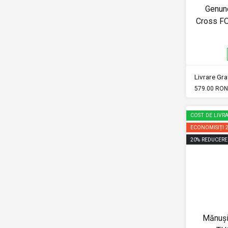
Genunc
Cross F
Livrare Grat
579.00 RON
COST DE LIVRA
ECONOMISIȚI
20
%
REDUCERE
Mănuși