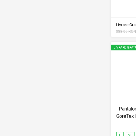
Livrare Grat
388.00 RON
LIVRARE GRAT
Pantalon
GoreTex
L
XL