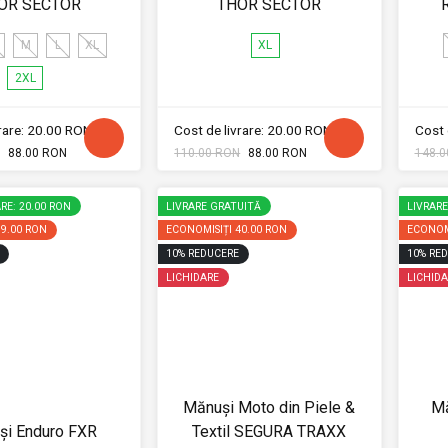
OR SECTOR
THOR SECTOR
M
L
XL
XL
2XL
vrare: 20.00 RON
Cost de livrare: 20.00 RON
Cost 
88.00 RON
110.00 RON
88.00 RON
148.0
RE: 20.00 RON
LIVRARE GRATUITĂ
LIVRAR
39.00 RON
ECONOMISIȚI
40.00 RON
ECONOM
10
%
REDUCERE
10
%
RED
LICHIDARE
LICHIDA
Mănuși Moto din Piele &
Mă
și Enduro FXR
Textil SEGURA TRAXX