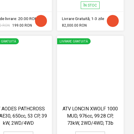
ÎN STOC
de livrare: 20.00 RON
Livrare Gratuită, 1-3 zile
0 RON
199.00 RON
82,000.00 RON
E GRATUITĂ
LIVRARE GRATUITĂ
V AODES PATHCROSS
ATV LONCIN XWOLF 1000
AE30, 650cc, 53 CP, 39
MUD, 976cc, 99.28 CP,
kW, 2WD/4WD
73kW, 2WD/4WD, T3b