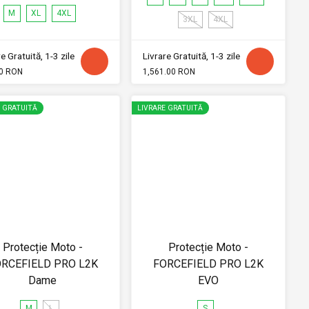
M
XL
4XL
3XL
4XL
e Gratuită, 1-3 zile
Livrare Gratuită, 1-3 zile
0 RON
1,561.00 RON
E GRATUITĂ
LIVRARE GRATUITĂ
Protecție Moto -
Protecție Moto -
RCEFIELD PRO L2K
FORCEFIELD PRO L2K
Dame
EVO
M
L
S