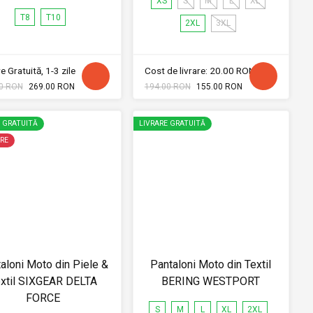
XS
S
M
L
XL
T8
T10
2XL
3XL
e Gratuită, 1-3 zile
Cost de livrare: 20.00 RON
0 RON
269.00 RON
194.00 RON
155.00 RON
E GRATUITĂ
LIVRARE GRATUITĂ
RE
aloni Moto din Piele &
Pantaloni Moto din Textil
xtil SIXGEAR DELTA
BERING WESTPORT
FORCE
S
M
L
XL
2XL