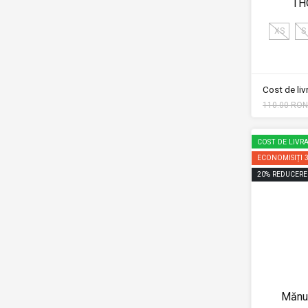
TH
XS
S
Cost de li
110.00 RON
COST DE LIVRA
ECONOMISIȚI
20
%
REDUCERE
Mănu