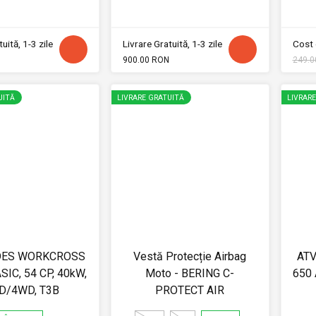
uită, 1-3 zile
Livrare Gratuită, 1-3 zile
Cost 
900.00 RON
249.0
UITĂ
LIVRARE GRATUITĂ
LIVRAR
DES WORKCROSS
Vestă Protecție Airbag
AT
SIC, 54 CP, 40kW,
Moto - BERING C-
650 
D/4WD, T3B
PROTECT AIR