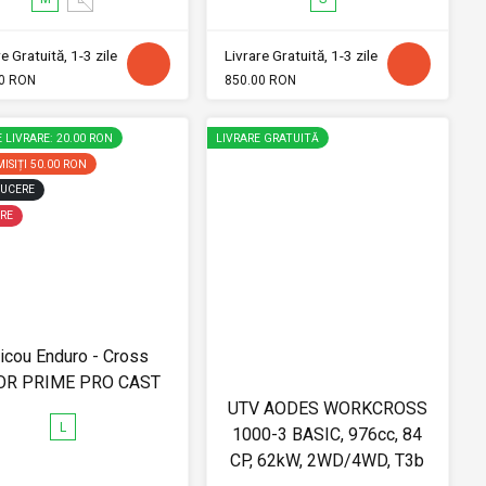
e Gratuită, 1-3 zile
Livrare Gratuită, 1-3 zile
0 RON
850.00 RON
 LIVRARE: 20.00 RON
LIVRARE GRATUITĂ
ISIȚI
50.00 RON
UCERE
RE
ricou Enduro - Cross
OR PRIME PRO CAST
UTV AODES WORKCROSS
L
1000-3 BASIC, 976cc, 84
CP, 62kW, 2WD/4WD, T3b