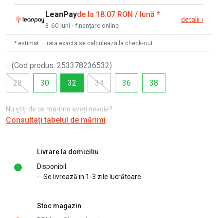
LeanPay
de la 18.07 RON / lună
*
detalii
›
3-60 luni · finanțare online
* estimat — rata exactă se calculează la check-out
:
(
Cod produs
:
253378236532
)
28
30
32
34
36
38
Nu știți de ce mărime aveți nevoie?
Consultați tabelul de mărimi
Livrare la domiciliu
Disponibil
-
Se livrează în 1-3 zile lucrătoare.
Stoc magazin