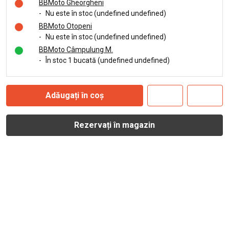
BBMoto Gheorgheni
-
Nu este în stoc (undefined undefined)
BBMoto Otopeni
-
Nu este în stoc (undefined undefined)
BBMoto Câmpulung M.
-
În stoc 1 bucată (undefined undefined)
Adăugați în coș
Rezervați în magazin