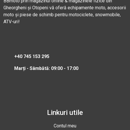
BBmoto prin magazinul online & magazinele fizice din
Gheorgheni și Otopeni vă oferă echipamente moto, accesorii
moto și piese de schimb pentru motociclete, snowmobile,
ATV-uri!
+40 745 153 295
Marți - Sâmbătă: 09:00 - 17:00
Linkuri utile
Contul meu