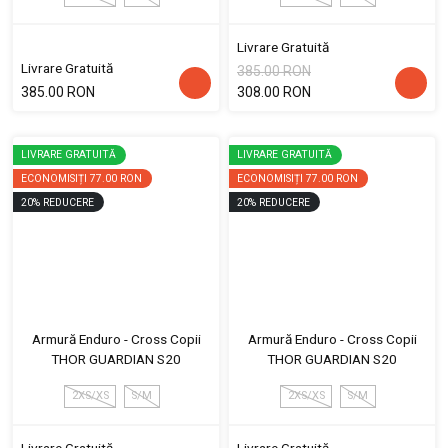
Livrare Gratuită
Livrare Gratuită
385.00 RON
385.00 RON
308.00 RON
LIVRARE GRATUITĂ
LIVRARE GRATUITĂ
ECONOMISIȚI
77.00 RON
ECONOMISIȚI
77.00 RON
20
%
REDUCERE
20
%
REDUCERE
Armură Enduro - Cross Copii
Armură Enduro - Cross Copii
THOR GUARDIAN S20
THOR GUARDIAN S20
2XS/XS
S/M
2XS/XS
S/M
Livrare Gratuită
Livrare Gratuită