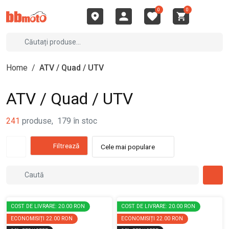
0
0
Home
/
ATV / Quad / UTV
ATV / Quad / UTV
241
produse
,
179
în stoc
Filtrează
Cele mai populare
COST DE LIVRARE: 20.00 RON
COST DE LIVRARE: 20.00 RON
ECONOMISIȚI
22.00 RON
ECONOMISIȚI
22.00 RON