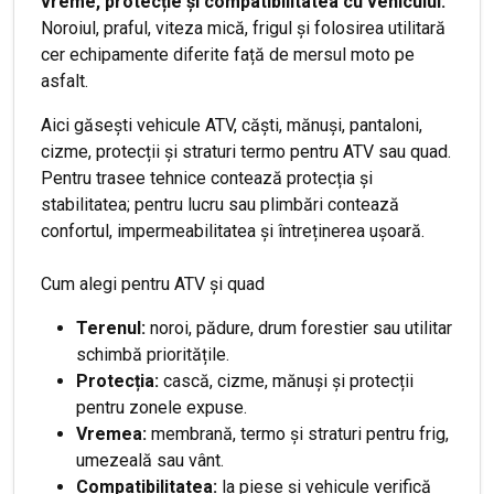
vreme, protecție și compatibilitatea cu vehiculul.
Noroiul, praful, viteza mică, frigul și folosirea utilitară
cer echipamente diferite față de mersul moto pe
asfalt.
Aici găsești vehicule ATV, căști, mănuși, pantaloni,
cizme, protecții și straturi termo pentru ATV sau quad.
Pentru trasee tehnice contează protecția și
stabilitatea; pentru lucru sau plimbări contează
confortul, impermeabilitatea și întreținerea ușoară.
Cum alegi pentru ATV și quad
Terenul:
noroi, pădure, drum forestier sau utilitar
schimbă prioritățile.
Protecția:
cască, cizme, mănuși și protecții
pentru zonele expuse.
Vremea:
membrană, termo și straturi pentru frig,
umezeală sau vânt.
Compatibilitatea:
la piese și vehicule verifică