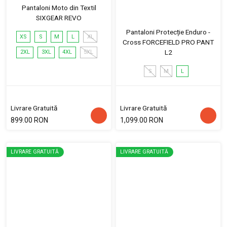
Pantaloni Moto din Textil
SIXGEAR REVO
Pantaloni Protecție Enduro -
XS
S
M
L
XL
Cross FORCEFIELD PRO PANT
L2
2XL
3XL
4XL
5XL
S
M
L
Livrare Gratuită
Livrare Gratuită
899.00 RON
1,099.00 RON
LIVRARE GRATUITĂ
LIVRARE GRATUITĂ