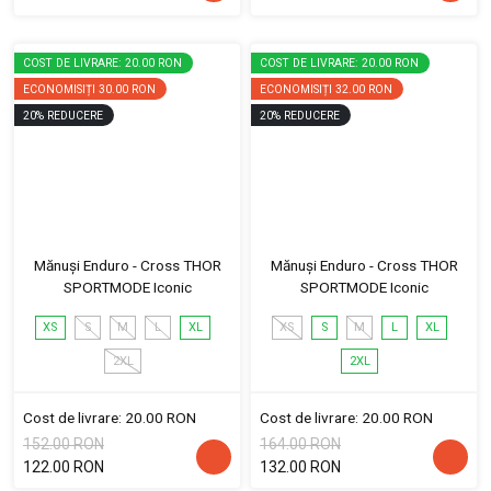
COST DE LIVRARE: 20.00 RON
COST DE LIVRARE: 20.00 RON
ECONOMISIȚI
30.00 RON
ECONOMISIȚI
32.00 RON
20
%
REDUCERE
20
%
REDUCERE
Mănuși Enduro - Cross THOR
Mănuși Enduro - Cross THOR
SPORTMODE Iconic
SPORTMODE Iconic
XS
S
M
L
XL
XS
S
M
L
XL
2XL
2XL
Cost de livrare: 20.00 RON
Cost de livrare: 20.00 RON
152.00 RON
164.00 RON
122.00 RON
132.00 RON