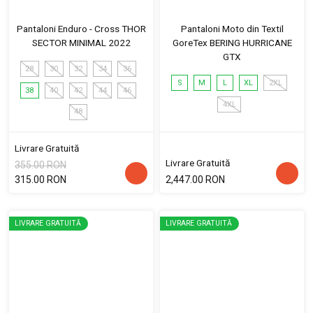
Pantaloni Enduro - Cross THOR
Pantaloni Moto din Textil
SECTOR MINIMAL 2022
GoreTex BERING HURRICANE
GTX
28
30
32
34
36
S
M
L
XL
2XL
38
40
42
44
46
4XL
48
Livrare Gratuită
Livrare Gratuită
355.00 RON
315.00 RON
2,447.00 RON
LIVRARE GRATUITĂ
LIVRARE GRATUITĂ