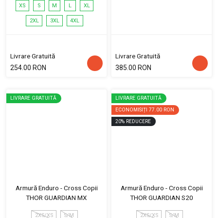
XS
S
M
L
XL
2XL
3XL
4XL
Livrare Gratuită
Livrare Gratuită
254.00 RON
385.00 RON
LIVRARE GRATUITĂ
LIVRARE GRATUITĂ
ECONOMISIȚI
77.00 RON
20
%
REDUCERE
Armură Enduro - Cross Copii
Armură Enduro - Cross Copii
THOR GUARDIAN MX
THOR GUARDIAN S20
2XS/XS
S/M
2XS/XS
S/M