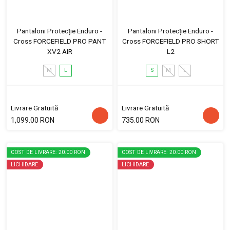
Pantaloni Protecție Enduro -
Pantaloni Protecție Enduro -
Cross FORCEFIELD PRO PANT
Cross FORCEFIELD PRO SHORT
XV2 AIR
L2
M
L
S
M
L
Livrare Gratuită
Livrare Gratuită
1,099.00 RON
735.00 RON
COST DE LIVRARE: 20.00 RON
COST DE LIVRARE: 20.00 RON
LICHIDARE
LICHIDARE