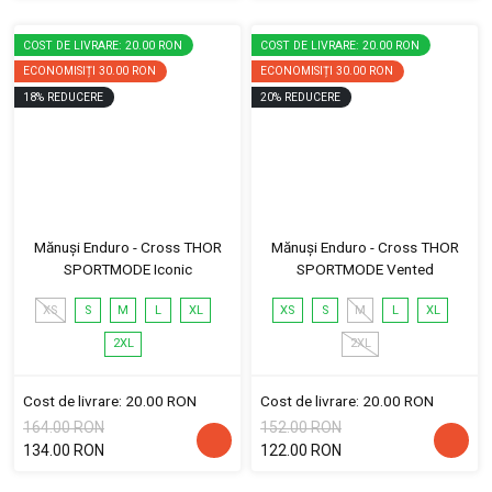
COST DE LIVRARE: 20.00 RON
COST DE LIVRARE: 20.00 RON
ECONOMISIȚI
30.00 RON
ECONOMISIȚI
30.00 RON
18
%
REDUCERE
20
%
REDUCERE
Mănuși Enduro - Cross THOR
Mănuși Enduro - Cross THOR
SPORTMODE Iconic
SPORTMODE Vented
XS
S
M
L
XL
XS
S
M
L
XL
2XL
2XL
Cost de livrare: 20.00 RON
Cost de livrare: 20.00 RON
164.00 RON
152.00 RON
134.00 RON
122.00 RON