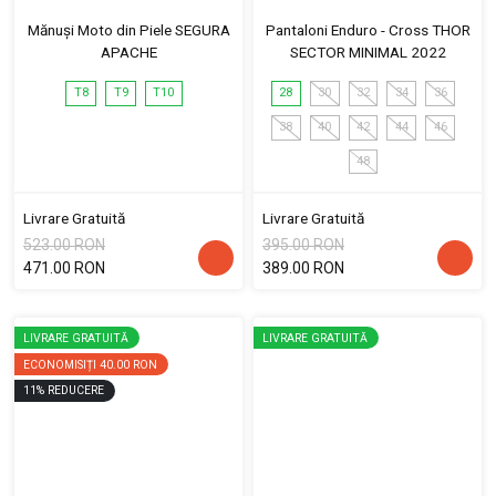
Mănuși Moto din Piele SEGURA
Pantaloni Enduro - Cross THOR
APACHE
SECTOR MINIMAL 2022
T8
T9
T10
28
30
32
34
36
38
40
42
44
46
48
Livrare Gratuită
Livrare Gratuită
523.00 RON
395.00 RON
471.00 RON
389.00 RON
LIVRARE GRATUITĂ
LIVRARE GRATUITĂ
ECONOMISIȚI
40.00 RON
11
%
REDUCERE