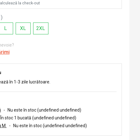
calculează la check-out
1
)
L
XL
2XL
 nevoie?
ărimi
u
ează în 1-3 zile lucrătoare.
i
-
Nu este în stoc (undefined undefined)
În stoc 1 bucată (undefined undefined)
 M.
-
Nu este în stoc (undefined undefined)