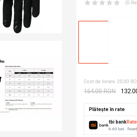
(
0
Re
Cost de livrare: 20.00 R
164.00 RON
132.0
Plătește în rate
tbi bank
Rate
6-60 luni · fina