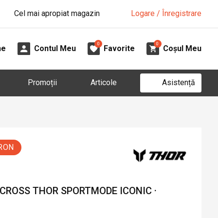
Cel mai apropiat magazin
Logare / Înregistrare
0
0
ne
Contul Meu
Favorite
Coșul Meu
Asistență
Promoții
Articole
 RON
 CROSS THOR SPORTMODE ICONIC ·