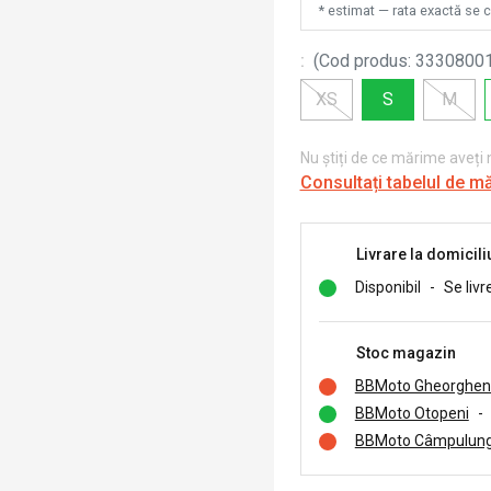
* estimat — rata exactă se 
:
(
Cod produs
:
3330800
XS
S
M
Nu știți de ce mărime aveți
Consultați tabelul de m
Livrare la domicili
Disponibil
-
Se livr
Stoc magazin
BBMoto Gheorghen
BBMoto Otopeni
-
BBMoto Câmpulung