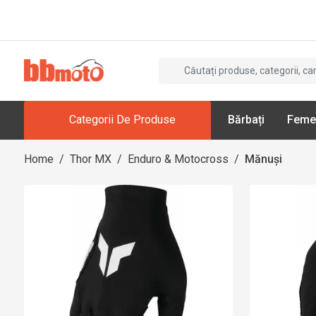
Categorii De Produse
Bărbați
Feme
Home
/
Thor MX
/
Enduro & Motocross
/
Mănuși