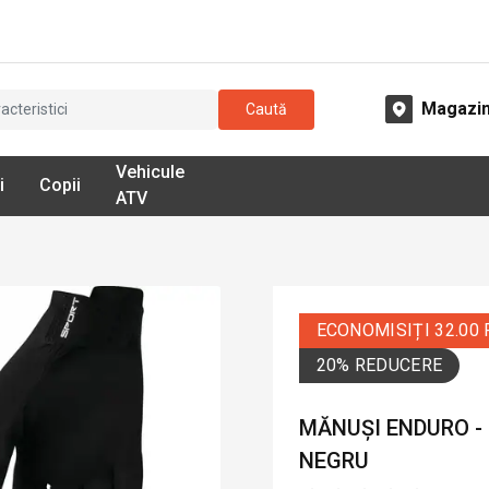
Magazi
Caută
Vehicule
i
Copii
ATV
ECONOMISIȚI 32.00
20% REDUCERE
MĂNUȘI ENDURO -
NEGRU