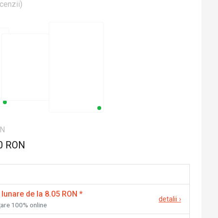
cenzii
)
ON
0 RON
 lunare de la 8.05 RON
*
detalii
›
nțare 100% online