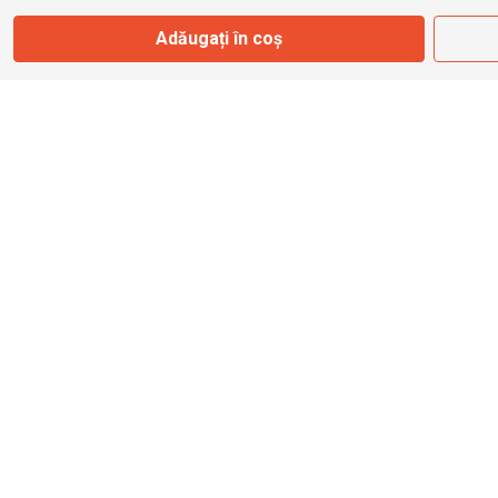
Adăugați în coș
info@bbmoto.ro
Magazin
Otopeni
Str. Ferme D Nr. 2
Otopeni, Ilfov
Marți - Sâmbătă: 10:00 - 18:00
0755 141 155