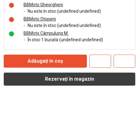
BBMoto Gheorgheni
-
Nu este în stoc (undefined undefined)
BBMoto Otopeni
-
Nu este în stoc (undefined undefined)
BBMoto Câmpulung M.
-
În stoc 1 bucată (undefined undefined)
Adăugați în coș
Rezervați în magazin