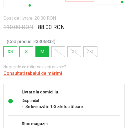
Cost de livrare: 20.00 RON
110.00 RON
88.00 RON
:
(
Cod produs
:
33306833
)
XS
S
M
L
XL
2XL
Nu știți de ce mărime aveți nevoie?
Consultați tabelul de mărimi
Livrare la domiciliu
Disponibil
-
Se livrează în 1-3 zile lucrătoare.
Stoc magazin