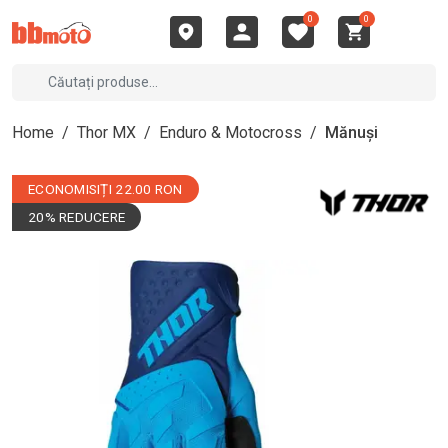
0
0
Home
/
Thor MX
/
Enduro & Motocross
/
Mănuși
ECONOMISIȚI 22.00 RON
20% REDUCERE