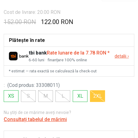
Cost de livrare: 20.00 RON
152.00 RON
122.00 RON
Plătește în rate
tbi bank
Rate lunare de la 7.78 RON
*
detalii
›
6-60 luni · finanțare 100% online
* estimat — rata exactă se calculează la check-out
:
(
Cod produs
:
33308011
)
XS
S
M
L
XL
2XL
Nu știți de ce mărime aveți nevoie?
Consultați tabelul de mărimi