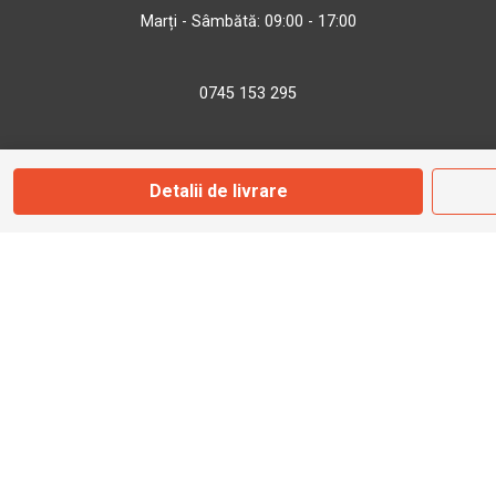
Marți - Sâmbătă: 09:00 - 17:00
0745 153 295
info@bbmoto.ro
Detalii de livrare
Magazin
Otopeni
Str. Ferme D Nr. 2
Otopeni, Ilfov
Marți - Sâmbătă: 10:00 - 18:00