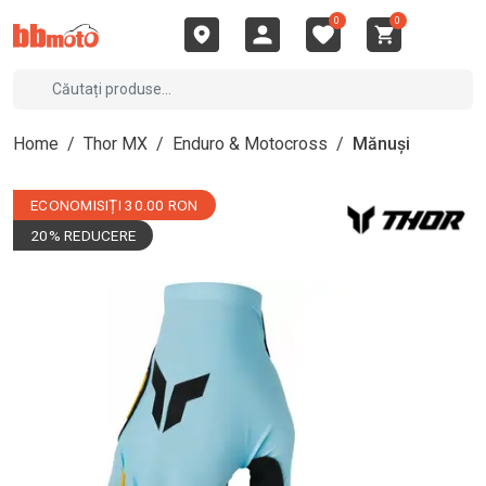
0
0
Home
/
Thor MX
/
Enduro & Motocross
/
Mănuși
ECONOMISIȚI 30.00 RON
20% REDUCERE