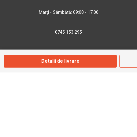
Marți - Sâmbătă: 09:00 - 17:00
0745 153 295
info@bbmoto.ro
Detalii de livrare
Magazin
Otopeni
Str. Ferme D Nr. 2
Otopeni, Ilfov