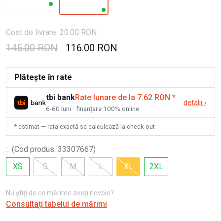
Cost de livrare: 20.00 RON
145.00 RON
116.00 RON
Plătește în rate
tbi bank
Rate lunare de la 7.62 RON
*
detalii
›
6-60 luni · finanțare 100% online
* estimat — rata exactă se calculează la check-out
:
(
Cod produs
:
33307667
)
XS
S
M
L
XL
2XL
Nu știți de ce mărime aveți nevoie?
Consultați tabelul de mărimi