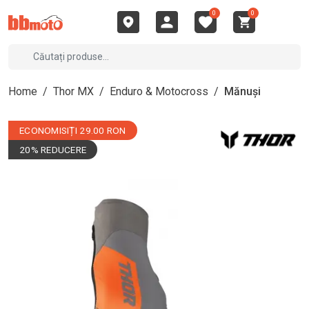
0
0
Home
/
Thor MX
/
Enduro & Motocross
/
Mănuși
ECONOMISIȚI 29.00 RON
20% REDUCERE