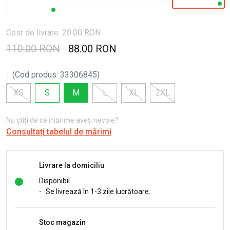
Cost de livrare: 20.00 RON
110.00 RON
88.00 RON
:
(
Cod produs
:
33306845
)
XS
S
M
L
XL
2XL
Nu știți de ce mărime aveți nevoie?
Consultați tabelul de mărimi
Livrare la domiciliu
Disponibil
-
Se livrează în 1-3 zile lucrătoare.
Stoc magazin