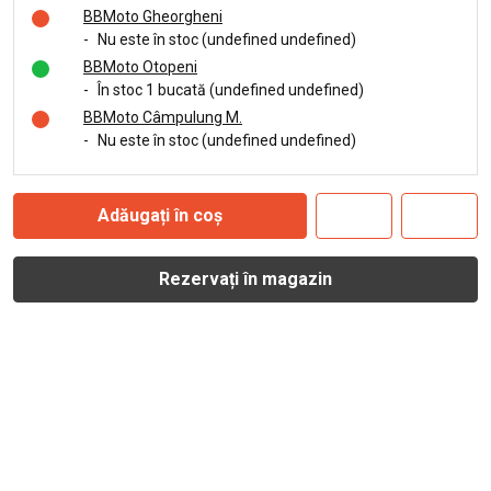
BBMoto Gheorgheni
-
Nu este în stoc (undefined undefined)
BBMoto Otopeni
-
În stoc 1 bucată (undefined undefined)
BBMoto Câmpulung M.
-
Nu este în stoc (undefined undefined)
Adăugați în coș
Rezervați în magazin