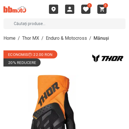
0
0
Home
/
Thor MX
/
Enduro & Motocross
/
Mănuși
ECONOMISIȚI 22.00 RON
20% REDUCERE