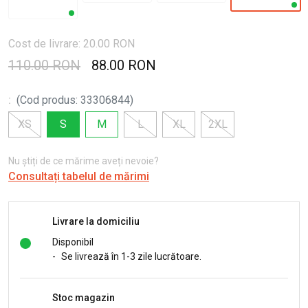
Cost de livrare: 20.00 RON
110.00 RON
88.00 RON
:
(
Cod produs
:
33306844
)
XS
S
M
L
XL
2XL
Nu știți de ce mărime aveți nevoie?
Consultați tabelul de mărimi
Livrare la domiciliu
Disponibil
-
Se livrează în 1-3 zile lucrătoare.
Stoc magazin