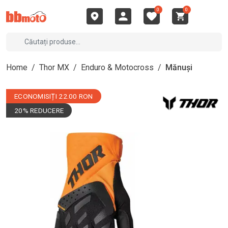
0
0
Home
/
Thor MX
/
Enduro & Motocross
/
Mănuși
ECONOMISIȚI 22.00 RON
20% REDUCERE