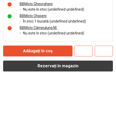
BBMoto Gheorgheni
-
Nu este în stoc (undefined undefined)
BBMoto Otopeni
-
În stoc 1 bucată (undefined undefined)
BBMoto Câmpulung M.
-
Nu este în stoc (undefined undefined)
Adăugați în coș
Rezervați în magazin