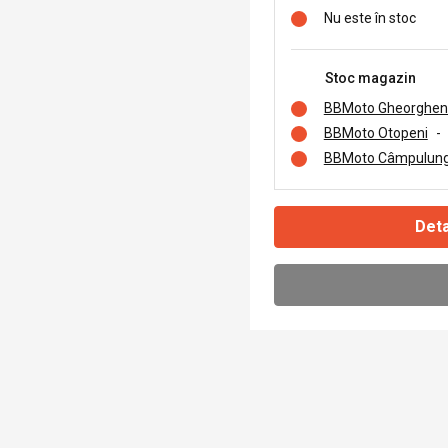
Nu este în stoc
Stoc magazin
BBMoto Gheorghen
BBMoto Otopeni
-
BBMoto Câmpulung
Deta