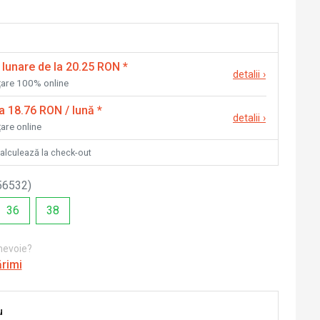
 lunare de la 20.25 RON
*
detalii
›
nțare 100% online
la 18.76 RON / lună
*
detalii
›
țare online
calculează la check-out
56532
)
36
38
 nevoie?
ărimi
u