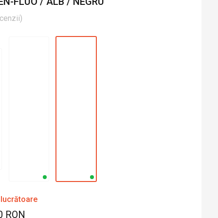
N-FLUO / ALB / NEGRU
cenzii
)
 lucrătoare
0 RON