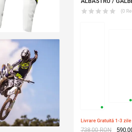
ALBASTRU / GALBE
(
0
Re
Livrare Gratuită 1-3 zile
738.00 RON
590.0