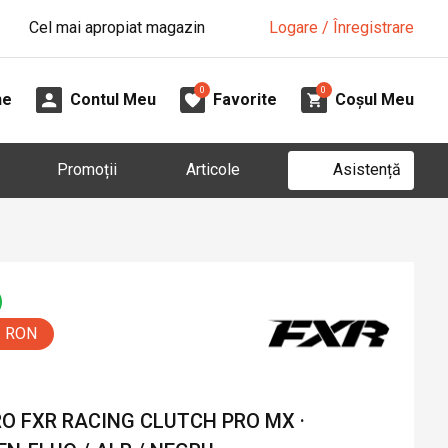
Cel mai apropiat magazin
Logare / Înregistrare
0
0
ne
Contul Meu
Favorite
Coșul Meu
Asistență
Promoții
Articole
0 RON
O FXR RACING CLUTCH PRO MX ·