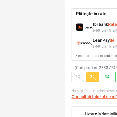
Plătește în rate
tbi bank
Rate
6-60 luni · fina
LeanPay
de 
3-60 luni · finan
* estimat — rata exactă se 
:
(
Cod produs
:
2333774
30
32
34
Nu știți de ce mărime aveți
Consultați tabelul de m
Livrare la domicili