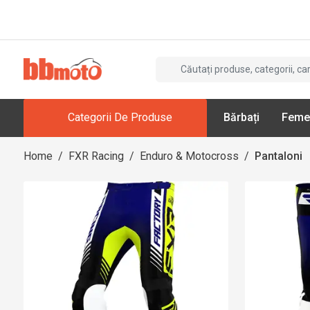
Categorii De Produse
Bărbați
Feme
Home
/
FXR Racing
/
Enduro & Motocross
/
Pantaloni