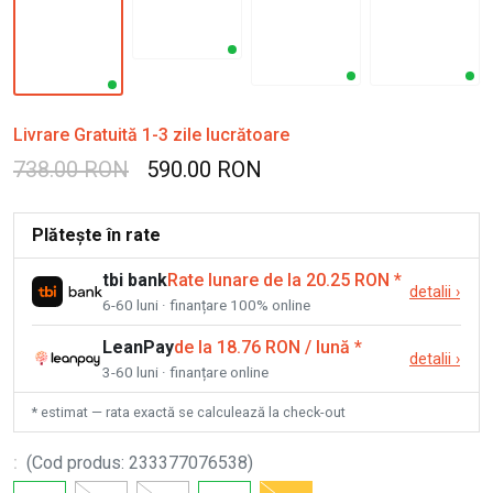
Livrare Gratuită 1-3 zile lucrătoare
738.00 RON
590.00 RON
Plătește în rate
tbi bank
Rate lunare de la 20.25 RON
*
detalii
›
6-60 luni · finanțare 100% online
LeanPay
de la 18.76 RON / lună
*
detalii
›
3-60 luni · finanțare online
* estimat — rata exactă se calculează la check-out
:
(
Cod produs
:
233377076538
)