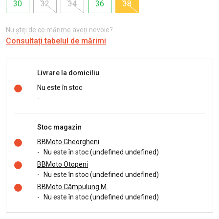
30
32
34
36
38
Nu știți de ce mărime aveți nevoie?
Consultați tabelul de mărimi
Livrare la domiciliu
Nu este în stoc
-
Stoc magazin
BBMoto Gheorgheni
-
Nu este în stoc (undefined undefined)
BBMoto Otopeni
-
Nu este în stoc (undefined undefined)
BBMoto Câmpulung M.
-
Nu este în stoc (undefined undefined)