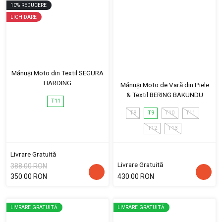
10
%
REDUCERE
LICHIDARE
Mănuși Moto din Textil SEGURA
HARDING
Mănuși Moto de Vară din Piele
& Textil BERING BAKUNDU
T11
T8
T9
T10
T11
T12
T13
Livrare Gratuită
Livrare Gratuită
388.00 RON
350.00 RON
430.00 RON
LIVRARE GRATUITĂ
LIVRARE GRATUITĂ