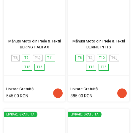
Mănuși Moto din Piele & Textil
Mănuși Moto din Piele & Textil
BERING HALIFAX
BERING PITTS
T8
T9
T10
T11
T8
T9
T10
T11
T12
T13
T12
T13
Livrare Gratuită
Livrare Gratuită
545.00 RON
385.00 RON
LIVRARE GRATUITĂ
LIVRARE GRATUITĂ