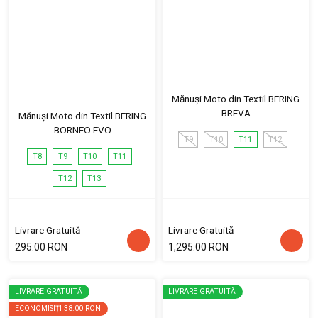
Mănuși Moto din Textil BERING
BREVA
Mănuși Moto din Textil BERING
BORNEO EVO
T9
T10
T11
T12
T8
T9
T10
T11
T12
T13
Livrare Gratuită
Livrare Gratuită
295.00 RON
1,295.00 RON
LIVRARE GRATUITĂ
LIVRARE GRATUITĂ
ECONOMISIȚI
38.00 RON