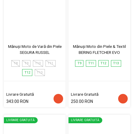
Mănuși Moto de Vară din Piele
Mănuși Moto din Piele & Textil
SEGURA RUSSEL
BERING FLETCHER EVO
T8
T9
T10
T11
T9
T11
T12
T13
T12
T13
Livrare Gratuită
Livrare Gratuită
343.00 RON
250.00 RON
LIVRARE GRATUITĂ
LIVRARE GRATUITĂ