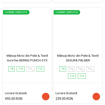
LIVRARE GRATUITĂ
LIVRARE GRATUITĂ
Mănuși Moto din Piele & Textil
Mănuși Moto din Piele & Textil
GoreTex BERING PUNCH GTX
SEGURA PALMER
T8
T10
T11
T12
T8
T9
T10
T11
T12
T13
Livrare Gratuită
Livrare Gratuită
495.00 RON
239.00 RON