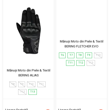
Mănuși Moto din Piele & Textil
BERING FLETCHER EVO
T6
T7
T8
T9
T10
T11
T12
T13
Mănuși Moto din Piele & Textil
BERING ALIAS
T8
T9
T10
T11
T12
T13
Livrare Gratuită
Livrare Gratuită