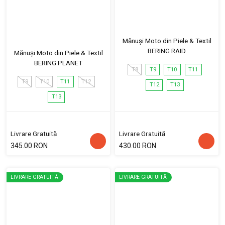
Mănuși Moto din Piele & Textil
BERING RAID
Mănuși Moto din Piele & Textil
BERING PLANET
T8
T9
T10
T11
T9
T10
T11
T12
T12
T13
T13
Livrare Gratuită
Livrare Gratuită
345.00 RON
430.00 RON
LIVRARE GRATUITĂ
LIVRARE GRATUITĂ