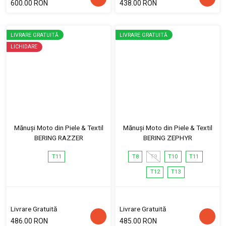
600.00 RON
438.00 RON
LIVRARE GRATUITĂ
LIVRARE GRATUITĂ
LICHIDARE
Mănuși Moto din Piele & Textil
Mănuși Moto din Piele & Textil
BERING RAZZER
BERING ZEPHYR
T11
T8
T9
T10
T11
T12
T13
Livrare Gratuită
Livrare Gratuită
486.00 RON
485.00 RON