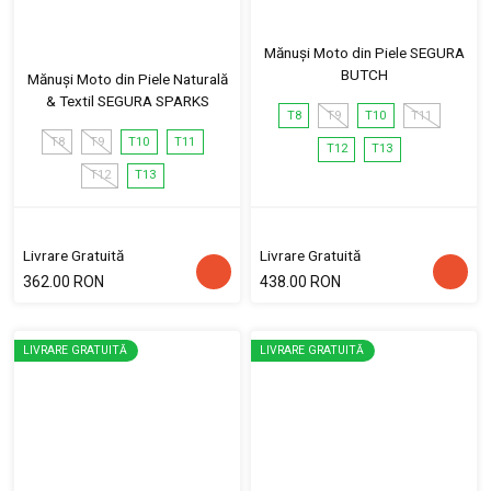
Mănuși Moto din Piele SEGURA
BUTCH
Mănuși Moto din Piele Naturală
& Textil SEGURA SPARKS
T8
T9
T10
T11
T8
T9
T10
T11
T12
T13
T12
T13
Livrare Gratuită
Livrare Gratuită
362.00 RON
438.00 RON
LIVRARE GRATUITĂ
LIVRARE GRATUITĂ