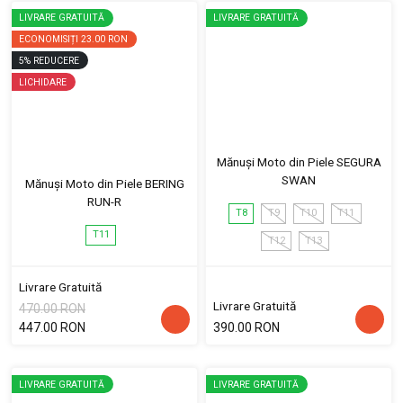
LIVRARE GRATUITĂ
LIVRARE GRATUITĂ
ECONOMISIȚI
23.00 RON
5
%
REDUCERE
LICHIDARE
Mănuși Moto din Piele SEGURA
SWAN
Mănuși Moto din Piele BERING
RUN-R
T8
T9
T10
T11
T11
T12
T13
Livrare Gratuită
Livrare Gratuită
470.00 RON
447.00 RON
390.00 RON
LIVRARE GRATUITĂ
LIVRARE GRATUITĂ