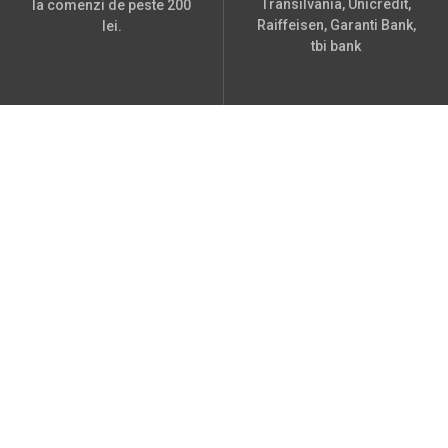
Transilvania, Unicredit,
la comenzi de peste 200
Raiffeisen, Garanti Bank,
lei.
tbi bank