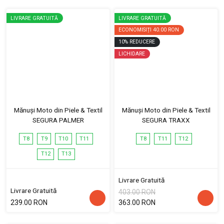
LIVRARE GRATUITĂ
LIVRARE GRATUITĂ
ECONOMISIȚI
40.00 RON
10
%
REDUCERE
LICHIDARE
Mănuși Moto din Piele & Textil
Mănuși Moto din Piele & Textil
SEGURA PALMER
SEGURA TRAXX
T8
T9
T10
T11
T8
T11
T12
T12
T13
Livrare Gratuită
Livrare Gratuită
403.00 RON
239.00 RON
363.00 RON