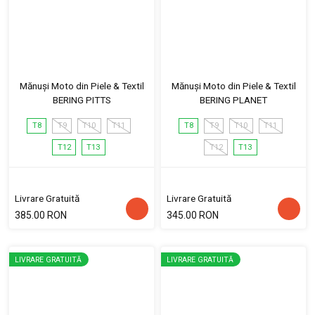
Mănuși Moto din Piele & Textil
Mănuși Moto din Piele & Textil
BERING PITTS
BERING PLANET
T8
T9
T10
T11
T8
T9
T10
T11
T12
T13
T12
T13
Livrare Gratuită
Livrare Gratuită
385.00 RON
345.00 RON
LIVRARE GRATUITĂ
LIVRARE GRATUITĂ