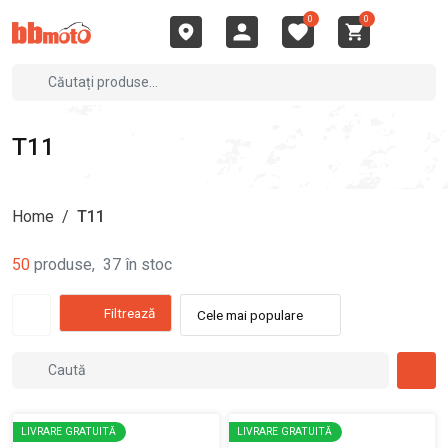
0
0
T11
Home
/
T11
50
produse
,
37
în stoc
Filtrează
Cele mai populare
LIVRARE GRATUITĂ
LIVRARE GRATUITĂ