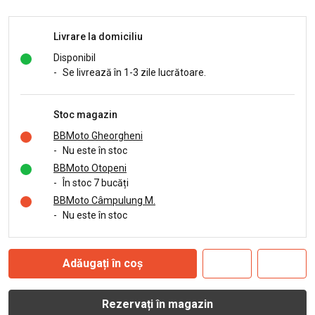
Livrare la domiciliu
Disponibil
-
Se livrează în 1-3 zile lucrătoare.
Stoc magazin
BBMoto Gheorgheni
-
Nu este în stoc
BBMoto Otopeni
-
În stoc 7 bucăți
BBMoto Câmpulung M.
-
Nu este în stoc
Adăugați în coș
Rezervați în magazin