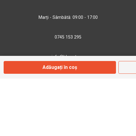
Marți - Sâmbătă: 09:00 - 17:00
0745 153 295
info@bbmoto.ro
Adăugați în coș
Magazin
Otopeni
Str. Ferme D Nr. 2
Otopeni, Ilfov