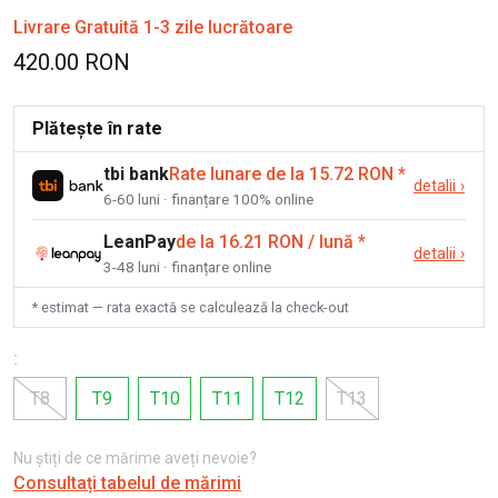
Livrare Gratuită 1-3 zile lucrătoare
420.00 RON
Plătește în rate
tbi bank
Rate lunare de la 15.72 RON
*
detalii
›
6-60 luni · finanțare 100% online
LeanPay
de la 16.21 RON / lună
*
detalii
›
3-48 luni · finanțare online
* estimat — rata exactă se calculează la check-out
:
T8
T9
T10
T11
T12
T13
Nu știți de ce mărime aveți nevoie?
Consultați tabelul de mărimi