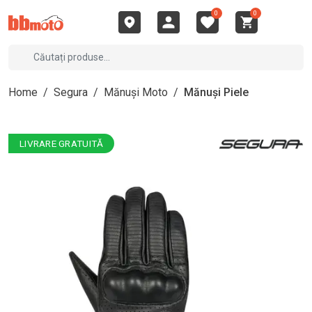
0
0
Home
/
Segura
/
Mănuși Moto
/
Mănuși Piele
LIVRARE GRATUITĂ