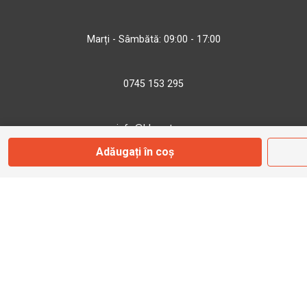
Marți - Sâmbătă: 09:00 - 17:00
0745 153 295
info@bbmoto.ro
Adăugați în coș
Magazin
Otopeni
Str. Ferme D Nr. 2
Otopeni, Ilfov