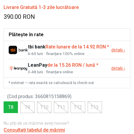
Livrare Gratuită 1-3 zile lucrătoare
390.00 RON
Plătește în rate
tbi bank
Rate lunare de la 14.92 RON
*
detalii
›
6-60 luni · finanțare 100% online
LeanPay
de la 15.26 RON / lună
*
detalii
›
3-48 luni · finanțare online
* estimat — rata exactă se calculează la check-out
:
(
Cod produs
:
3660815158869
)
T8
T9
T10
T11
T12
T13
Nu știți de ce mărime aveți nevoie?
Consultați tabelul de mărimi