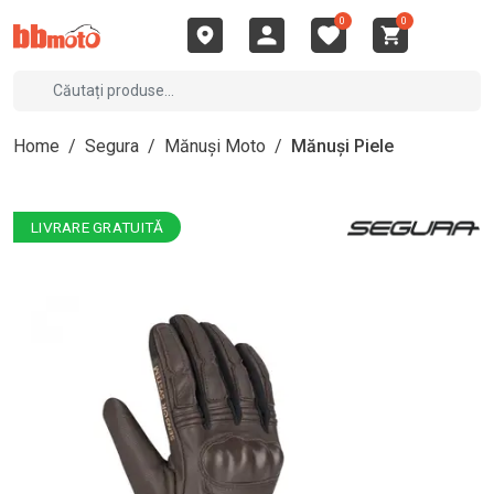
0
0
Home
/
Segura
/
Mănuși Moto
/
Mănuși Piele
LIVRARE GRATUITĂ