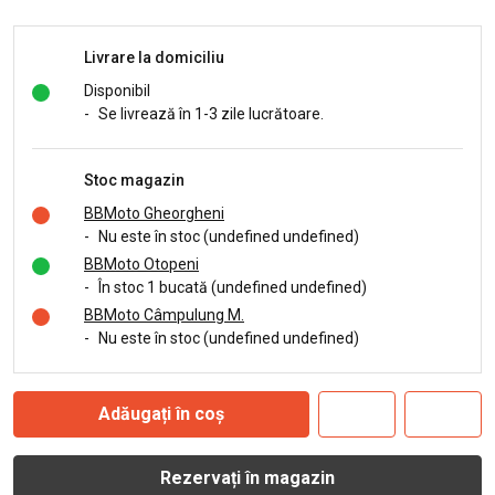
Livrare la domiciliu
Disponibil
-
Se livrează în 1-3 zile lucrătoare.
Stoc magazin
BBMoto Gheorgheni
-
Nu este în stoc (undefined undefined)
BBMoto Otopeni
-
În stoc 1 bucată (undefined undefined)
BBMoto Câmpulung M.
-
Nu este în stoc (undefined undefined)
Adăugați în coș
Rezervați în magazin